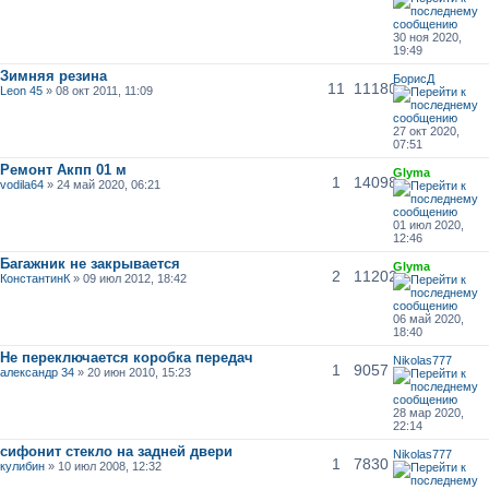
30 ноя 2020,
19:49
Зимняя резина
БорисД
11
11180
Leon 45
» 08 окт 2011, 11:09
27 окт 2020,
07:51
Ремонт Акпп 01 м
Glyma
1
14098
vodila64
» 24 май 2020, 06:21
01 июл 2020,
12:46
Багажник не закрывается
Glyma
2
11202
КонстантинК
» 09 июл 2012, 18:42
06 май 2020,
18:40
Не переключается коробка передач
Nikolas777
1
9057
александр 34
» 20 июн 2010, 15:23
28 мар 2020,
22:14
сифонит стекло на задней двери
Nikolas777
1
7830
кулибин
» 10 июл 2008, 12:32