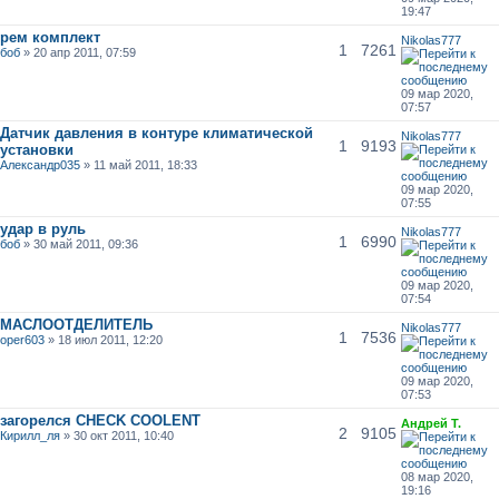
19:47
рем комплект
Nikolas777
1
7261
боб
» 20 апр 2011, 07:59
09 мар 2020,
07:57
Датчик давления в контуре климатической
Nikolas777
1
9193
установки
Александр035
» 11 май 2011, 18:33
09 мар 2020,
07:55
удар в руль
Nikolas777
1
6990
боб
» 30 май 2011, 09:36
09 мар 2020,
07:54
МАСЛООТДЕЛИТЕЛЬ
Nikolas777
1
7536
oper603
» 18 июл 2011, 12:20
09 мар 2020,
07:53
загорелся CHECK COOLENT
Андрей Т.
2
9105
Кирилл_ля
» 30 окт 2011, 10:40
08 мар 2020,
19:16