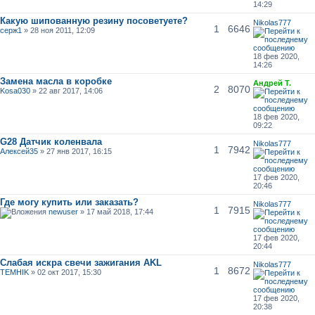
14:29
Какую шипованную резину посоветуете?
Nikolas777
1
6646
серж1
» 28 ноя 2011, 12:09
18 фев 2020,
14:26
Замена масла в коробке
Андрей Т.
2
8070
Kosa030
» 22 авг 2017, 14:06
18 фев 2020,
09:22
G28 Датчик коленвала
Nikolas777
1
7942
Алексей35
» 27 янв 2017, 16:15
17 фев 2020,
20:46
Где могу купить или заказать?
Nikolas777
1
7915
newuser
» 17 май 2018, 17:44
17 фев 2020,
20:44
Слабая искра свечи зажигания AKL
Nikolas777
1
8672
TEMHIK
» 02 окт 2017, 15:30
17 фев 2020,
20:38