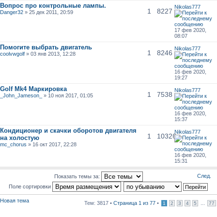
Вопрос про контрольные лампы.
Nikolas777
1
8227
Danger32
» 25 дек 2011, 20:59
17 фев 2020,
08:07
Помогите выбрать двигатель
Nikolas777
1
8246
coolvwgolf
» 03 янв 2013, 12:28
16 фев 2020,
19:27
Golf Mk4 Маркировка
Nikolas777
1
7538
_John_Jameson_
» 10 ноя 2017, 01:05
16 фев 2020,
15:37
Кондиционер и скачки оборотов двигателя
Nikolas777
1
10326
на холостую
mc_chorus
» 16 окт 2017, 22:28
16 фев 2020,
15:31
След.
Показать темы за:
Поле сортировки
Новая тема
Тем: 3817 •
Страница
1
из
77
•
...
1
2
3
4
5
77