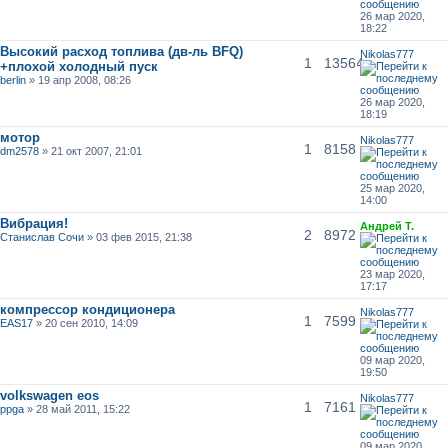
26 мар 2020,
18:22
Высокий расход топлива (дв-ль BFQ)
Nikolas777
1
13564
+плохой холодный пуск
berlin
» 19 апр 2008, 08:26
26 мар 2020,
18:19
мотор
Nikolas777
1
8158
dm2578
» 21 окт 2007, 21:01
25 мар 2020,
14:00
Вибрация!
Андрей Т.
2
8972
Станислав Сочи
» 03 фев 2015, 21:38
23 мар 2020,
17:17
компрессор кондиционера
Nikolas777
1
7599
EAS17
» 20 сен 2010, 14:09
09 мар 2020,
19:50
volkswagen eos
Nikolas777
1
7161
ppga
» 28 май 2011, 15:22
09 мар 2020,