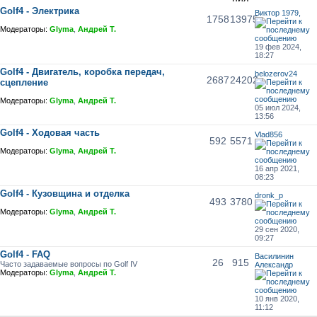
Golf4 - Электрика
Виктор 1979,
1758
13975
Модераторы:
Glyma
,
Андрей Т.
19 фев 2024,
18:27
Golf4 - Двигатель, коробка передач,
belozerov24
2687
24202
сцепление
Модераторы:
Glyma
,
Андрей Т.
05 июл 2024,
13:56
Golf4 - Ходовая часть
Vlad856
592
5571
Модераторы:
Glyma
,
Андрей Т.
16 апр 2021,
08:23
Golf4 - Кузовщина и отделка
dronk_p
493
3780
Модераторы:
Glyma
,
Андрей Т.
29 сен 2020,
09:27
Golf4 - FAQ
Василинин
26
915
Часто задаваемые вопросы по Golf IV
Александр
Модераторы:
Glyma
,
Андрей Т.
10 янв 2020,
11:12