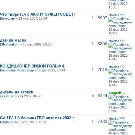
21 фев 2020,
11:36
Что творится с АКПП? НУЖЕН СОВЕТ!
Nikolas777
1
8997
Вячеслав
» 23 июл 2007, 18:04
19 фев 2020,
16:50
датчик масла
Nikolas777
1
8806
[SRS]SlaLom
» 16 мар 2007, 00:18
19 фев 2020,
16:46
КОНДИЦИОНЕР ЗИМОЙ ГОЛЬФ 4.
Nikolas777
1
7019
Василинин Александр
» 01 дек 2019, 16:44
19 фев 2020,
16:45
дизель на запуск
Андрей Т.
4
8424
кузнец
» 19 окт 2012, 06:58
19 фев 2020,
07:44
Golf IV 1.6 бензин+ГБО автомат 2002 г.
Nikolas777
1
7433
Богдан86
» 10 май 2018, 11:30
18 фев 2020,