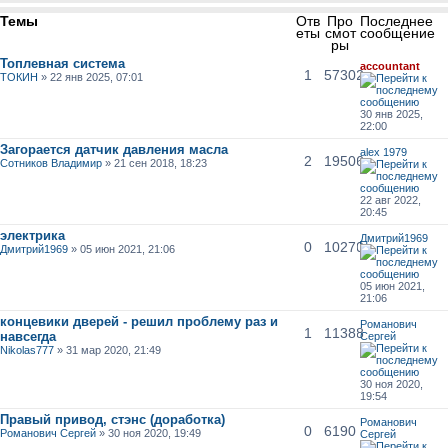
Темы
Отв
Про
Последнее
еты
смот
сообщение
ры
Топлевная система
accountant
1
57302
ТОКИН
» 22 янв 2025, 07:01
30 янв 2025,
22:00
Загорается датчик давления масла
alex 1979
2
19506
Сотников Владимир
» 21 сен 2018, 18:23
22 авг 2022,
20:45
электрика
Дмитрий1969
0
10270
Дмитрий1969
» 05 июн 2021, 21:06
05 июн 2021,
21:06
концевики дверей - решил проблему раз и
Романович
1
11388
навсегда
Сергей
Nikolas777
» 31 мар 2020, 21:49
30 ноя 2020,
19:54
Правый привод, стэнс (доработка)
Романович
0
6190
Романович Сергей
» 30 ноя 2020, 19:49
Сергей