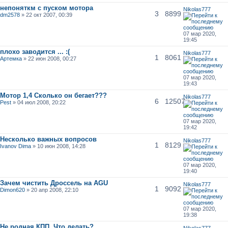
непоняткм с пуском мотора
Nikolas777
3
8899
dm2578
» 22 окт 2007, 00:39
07 мар 2020,
19:45
плохо заводится ... :(
Nikolas777
1
8061
Артемка
» 22 июн 2008, 00:27
07 мар 2020,
19:43
Мотор 1,4 Сколько он бегает???
Nikolas777
6
12507
Pest
» 04 июл 2008, 20:22
07 мар 2020,
19:42
Несколько важных вопросов
Nikolas777
1
8129
Ivanov Dima
» 10 июн 2008, 14:28
07 мар 2020,
19:40
Зачем чистить Дроссель на AGU
Nikolas777
1
9092
Dimon620
» 20 апр 2008, 22:10
07 мар 2020,
19:38
Не родная КПП. Что делать?
Nikolas777