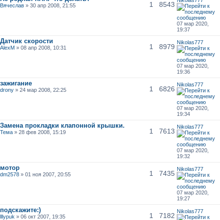
1
8543
Вячеслав
» 30 апр 2008, 21:55
07 мар 2020,
19:37
Датчик скорости
Nikolas777
1
8979
AlexM
» 08 апр 2008, 10:31
07 мар 2020,
19:36
зажигание
Nikolas777
1
6826
drony
» 24 мар 2008, 22:25
07 мар 2020,
19:34
Замена прокладки клапонной крышки.
Nikolas777
1
7613
Тема
» 28 фев 2008, 15:19
07 мар 2020,
19:32
мотор
Nikolas777
1
7435
dm2578
» 01 ноя 2007, 20:55
07 мар 2020,
19:27
подскажите:)
Nikolas777
1
7182
lllypuk
» 06 окт 2007, 19:35