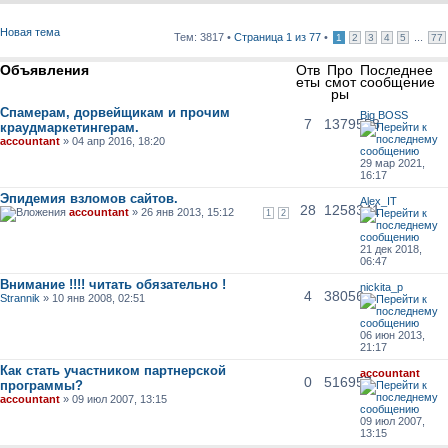
Новая тема
Тем: 3817 •
Страница
1
из
77
•
...
1
2
3
4
5
77
Объявления
Отв
Про
Последнее
еты
смот
сообщение
ры
Спамерам, дорвейщикам и прочим
Big BOSS
7
1379558
краудмаркетингерам.
accountant
» 04 апр 2016, 18:20
29 мар 2021,
16:17
Эпидемия взломов сайтов.
Alex_IT
28
1258341
accountant
» 26 янв 2013, 15:12
1
2
21 дек 2018,
06:47
Внимание !!!! читать обязательно !
nickita_p
4
38056
Strannik
» 10 янв 2008, 02:51
06 июн 2013,
21:17
Как стать участником партнерской
accountant
0
516957
программы?
accountant
» 09 июл 2007, 13:15
09 июл 2007,
13:15