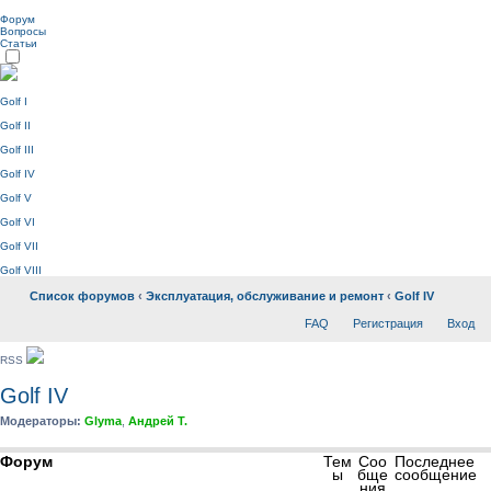
Форум
Вопросы
Статьи
Golf I
Golf II
Golf III
Golf IV
Golf V
Golf VI
Golf VII
Golf VIII
Список форумов
‹
Эксплуатация, обслуживание и ремонт
‹
Golf IV
FAQ
Регистрация
Вход
RSS
Golf IV
Модераторы:
Glyma
,
Андрей Т.
Форум
Тем
Соо
Последнее
ы
бще
сообщение
ния