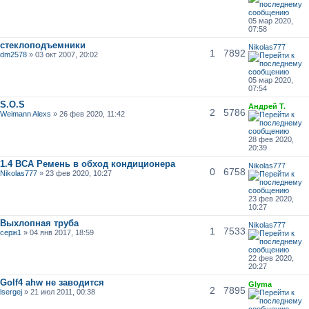
05 мар 2020,
07:58
стеклоподъемники
Nikolas777
1
7892
dm2578
» 03 окт 2007, 20:02
05 мар 2020,
07:54
S.O.S
Андрей Т.
2
5786
Weimann Alexs
» 26 фев 2020, 11:42
28 фев 2020,
20:39
1.4 BCA Ремень в обход кондиционера
Nikolas777
0
6758
Nikolas777
» 23 фев 2020, 10:27
23 фев 2020,
10:27
Выхлопная труба
Nikolas777
1
7533
серж1
» 04 янв 2017, 18:59
22 фев 2020,
20:27
Golf4 ahw не заводится
Glyma
2
7895
lsergej
» 21 июл 2011, 00:38