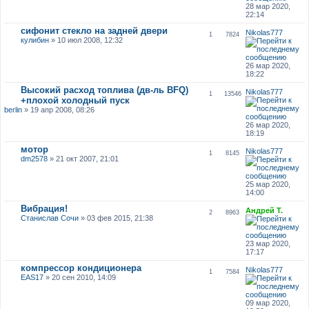
28 мар 2020,
22:14
сифонит стекло на задней двери
Nikolas777
1
7824
кулибин
» 10 июл 2008, 12:32
26 мар 2020,
18:22
Высокий расход топлива (дв-ль BFQ)
Nikolas777
1
13546
+плохой холодный пуск
berlin
» 19 апр 2008, 08:26
26 мар 2020,
18:19
мотор
Nikolas777
1
8145
dm2578
» 21 окт 2007, 21:01
25 мар 2020,
14:00
Вибрация!
Андрей Т.
2
8963
Станислав Сочи
» 03 фев 2015, 21:38
23 мар 2020,
17:17
компрессор кондиционера
Nikolas777
1
7584
EAS17
» 20 сен 2010, 14:09
09 мар 2020,