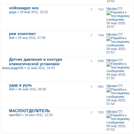
19:50
volkswagen eos
Nikolas777
1
7147
ppga
» 28 май 2011, 15:22
09 мар 2020,
19:47
рем комплект
Nikolas777
1
7249
боб
» 20 апр 2011, 07:59
09 мар 2020,
07:57
Датчик давления в контуре
Nikolas777
1
9185
климатической установки
Александр035
» 11 май 2011, 18:33
09 мар 2020,
07:55
удар в руль
Nikolas777
1
6981
боб
» 30 май 2011, 09:36
09 мар 2020,
07:54
МАСЛООТДЕЛИТЕЛЬ
Nikolas777
1
7525
oper603
» 18 июл 2011, 12:20
09 мар 2020,
07:53