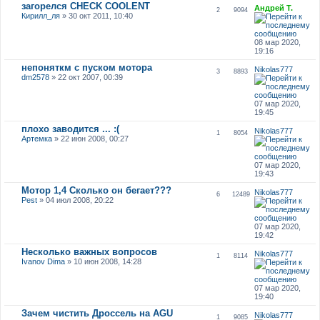
загорелся CHECK COOLENT
Андрей Т.
2
9094
Кирилл_ля
» 30 окт 2011, 10:40
08 мар 2020,
19:16
непоняткм с пуском мотора
Nikolas777
3
8893
dm2578
» 22 окт 2007, 00:39
07 мар 2020,
19:45
плохо заводится ... :(
Nikolas777
1
8054
Артемка
» 22 июн 2008, 00:27
07 мар 2020,
19:43
Мотор 1,4 Сколько он бегает???
Nikolas777
6
12489
Pest
» 04 июл 2008, 20:22
07 мар 2020,
19:42
Несколько важных вопросов
Nikolas777
1
8114
Ivanov Dima
» 10 июн 2008, 14:28
07 мар 2020,
19:40
Зачем чистить Дроссель на AGU
Nikolas777
1
9085