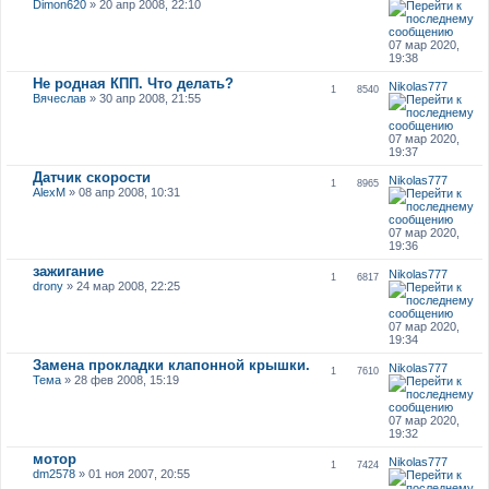
Dimon620
» 20 апр 2008, 22:10
07 мар 2020,
19:38
Не родная КПП. Что делать?
Nikolas777
1
8540
Вячеслав
» 30 апр 2008, 21:55
07 мар 2020,
19:37
Датчик скорости
Nikolas777
1
8965
AlexM
» 08 апр 2008, 10:31
07 мар 2020,
19:36
зажигание
Nikolas777
1
6817
drony
» 24 мар 2008, 22:25
07 мар 2020,
19:34
Замена прокладки клапонной крышки.
Nikolas777
1
7610
Тема
» 28 фев 2008, 15:19
07 мар 2020,
19:32
мотор
Nikolas777
1
7424
dm2578
» 01 ноя 2007, 20:55