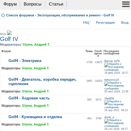
Форум
Вопросы
Статьи
Список форумов
‹
Эксплуатация, обслуживание и ремонт
‹
Golf IV
FAQ
Регистрация
Вход
RSS
Golf IV
Модераторы:
Glyma
,
Андрей Т.
Форум
Темы
Сооб
Последнее
щени
сообщение
я
Golf4 - Электрика
Виктор 1979,
1758
13975
Модераторы:
Glyma
,
Андрей Т.
19 фев 2024, 18:27
Golf4 - Двигатель, коробка передач,
belozerov24
2687
24202
сцепление
Модераторы:
Glyma
,
Андрей Т.
05 июл 2024, 13:56
Golf4 - Ходовая часть
Vlad856
592
5571
Модераторы:
Glyma
,
Андрей Т.
16 апр 2021, 08:23
Golf4 - Кузовщина и отделка
dronk_p
493
3780
Модераторы:
Glyma
,
Андрей Т.
29 сен 2020, 09:27