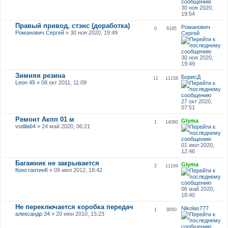
30 ноя 2020,
19:54
Правый привод, стэнс (доработка)
Романович
0
6185
Романович Сергей
» 30 ноя 2020, 19:49
Сергей
30 ноя 2020,
19:49
Зимняя резина
БорисД
11
11158
Leon 45
» 08 окт 2011, 11:09
27 окт 2020,
07:51
Ремонт Акпп 01 м
Glyma
1
14090
vodila64
» 24 май 2020, 06:21
01 июл 2020,
12:46
Багажник не закрывается
Glyma
2
11194
КонстантинК
» 09 июл 2012, 18:42
06 май 2020,
18:40
Не переключается коробка передач
Nikolas777
1
9050
александр 34
» 20 июн 2010, 15:23