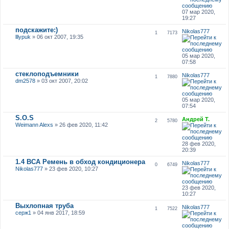
07 мар 2020,
19:27
подскажите:)
Nikolas777
1
7173
lllypuk
» 06 окт 2007, 19:35
05 мар 2020,
07:58
стеклоподъемники
Nikolas777
1
7880
dm2578
» 03 окт 2007, 20:02
05 мар 2020,
07:54
S.O.S
Андрей Т.
2
5780
Weimann Alexs
» 26 фев 2020, 11:42
28 фев 2020,
20:39
1.4 BCA Ремень в обход кондиционера
Nikolas777
0
6749
Nikolas777
» 23 фев 2020, 10:27
23 фев 2020,
10:27
Выхлопная труба
Nikolas777
1
7522
серж1
» 04 янв 2017, 18:59