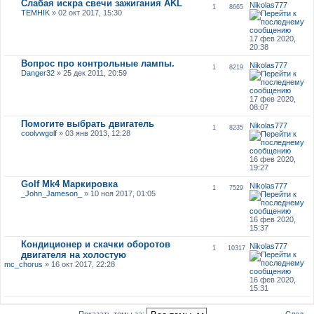
Слабая искра свечи зажигания AKL
Nikolas777
1
8665
TEMHIK
» 02 окт 2017, 15:30
17 фев 2020,
20:38
Вопрос про контрольные лампы.
Nikolas777
1
8219
Danger32
» 25 дек 2011, 20:59
17 фев 2020,
08:07
Помогите выбрать двигатель
Nikolas777
1
8235
coolvwgolf
» 03 янв 2013, 12:28
16 фев 2020,
19:27
Golf Mk4 Маркировка
Nikolas777
1
7529
_John_Jameson_
» 10 ноя 2017, 01:05
16 фев 2020,
15:37
Кондиционер и скачки оборотов
Nikolas777
1
10317
двигателя на холостую
mc_chorus
» 16 окт 2017, 22:28
16 фев 2020,
15:31
След.
Показать темы за: