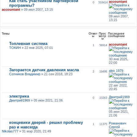
Как стать участником партнерской
accountant
0
516414
программы?
accountant
» 09 июл 2007, 13:15
09 июл 2007,
13:15
Темы
Ответ
Прос
Последнее
ы
мотр
сообщение
ы
Топлевная система
accountant
1
56914
ТОКИН
» 22 янв 2025, 07:01
30 янв 2025,
22:00
Загорается датчик давления масла
alex 1979
2
19498
Сотников Владимир
» 21 сен 2018, 18:23
22 авг 2022,
20:45
электрика
Дмитрий1969
0
10263
Дмитрий1969
» 05 июн 2021, 21:06
05 июн 2021,
21:06
концевики дверей - решил проблему
Романович
1
11375
раз и навсегда
Сергей
Nikolas777
» 31 мар 2020, 21:49