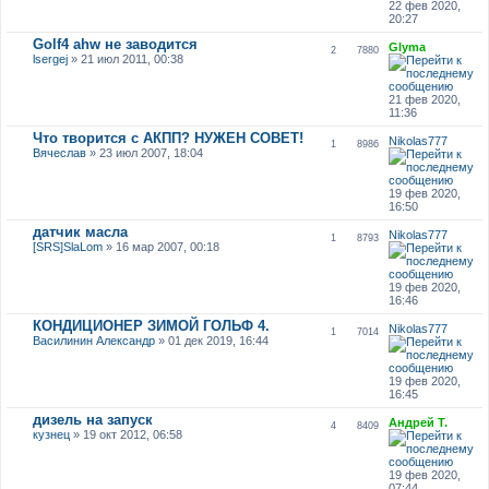
22 фев 2020,
20:27
Golf4 ahw не заводится
Glyma
2
7880
lsergej
» 21 июл 2011, 00:38
21 фев 2020,
11:36
Что творится с АКПП? НУЖЕН СОВЕТ!
Nikolas777
1
8986
Вячеслав
» 23 июл 2007, 18:04
19 фев 2020,
16:50
датчик масла
Nikolas777
1
8793
[SRS]SlaLom
» 16 мар 2007, 00:18
19 фев 2020,
16:46
КОНДИЦИОНЕР ЗИМОЙ ГОЛЬФ 4.
Nikolas777
1
7014
Василинин Александр
» 01 дек 2019, 16:44
19 фев 2020,
16:45
дизель на запуск
Андрей Т.
4
8409
кузнец
» 19 окт 2012, 06:58
19 фев 2020,
07:44