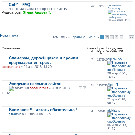
Golf4 - FAQ
Василинин
26
915
Александр
Часто задаваемые вопросы по Golf IV
Модераторы:
Glyma
,
Андрей Т.
10 янв 2020, 11:12
Новая тема
Тем: 3817 •
Страница
1
из
77
•
...
1
2
3
4
5
77
Объявления
Ответ
Прос
Последнее
ы
мотр
сообщение
ы
Спамерам, дорвейщикам и прочим
Big BOSS
7
1376910
краудмаркетингерам.
accountant
» 04 апр 2016, 18:20
29 мар 2021,
16:17
Эпидемия взломов сайтов.
Alex_IT
28
1255743
accountant
» 26 янв 2013,
1
2
15:12
21 дек 2018,
06:47
Внимание !!!! читать обязательно !
nickita_p
4
38048
Strannik
» 10 янв 2008, 02:51
06 июн 2013,
21:17