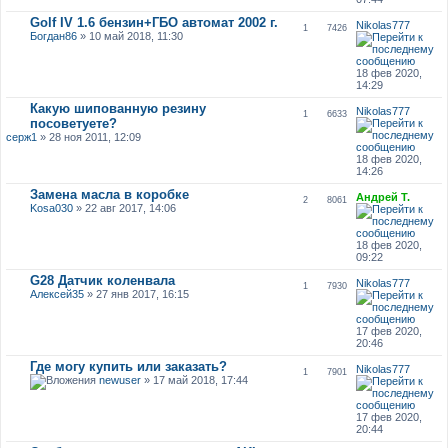
Golf IV 1.6 бензин+ГБО автомат 2002 г.
Nikolas777
1
7426
Богдан86
» 10 май 2018, 11:30
18 фев 2020,
14:29
Какую шипованную резину
Nikolas777
1
6633
посоветуете?
серж1
» 28 ноя 2011, 12:09
18 фев 2020,
14:26
Замена масла в коробке
Андрей Т.
2
8061
Kosa030
» 22 авг 2017, 14:06
18 фев 2020,
09:22
G28 Датчик коленвала
Nikolas777
1
7930
Алексей35
» 27 янв 2017, 16:15
17 фев 2020,
20:46
Где могу купить или заказать?
Nikolas777
1
7901
newuser
» 17 май 2018, 17:44
17 фев 2020,
20:44