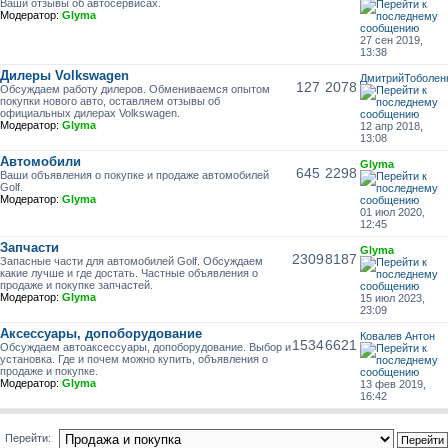
Ваши отзывы об автосервисах.
Модератор:
Glyma
27 сен 2019,
13:38
Дилеры Volkswagen
ДмитрийТоболен
127
2078
Обсуждаем работу дилеров. Обмениваемся опытом
покупки нового авто, оставляем отзывы об
официальных дилерах Volkswagen.
Модератор:
Glyma
12 апр 2018,
13:08
Автомобили
Glyma
645
2298
Ваши объявления о покупке и продаже автомобилей
Golf.
Модератор:
Glyma
01 июл 2020,
12:45
Запчасти
Glyma
2309
8187
Запасные части для автомобилей Golf. Обсуждаем
какие лучше и где достать. Частные объявления о
продаже и покупке запчастей.
Модератор:
Glyma
15 июл 2023,
23:09
Аксессуары, допоборудование
Ковалев Антон
1534
6621
Обсуждаем автоаксессуары, допоборудование. Выбор и
установка. Где и почем можно купить, объявления о
продаже и покупке.
Модератор:
Glyma
13 фев 2019,
16:42
Перейти: