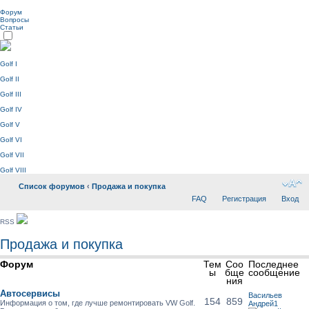
Форум
Вопросы
Статьи
Golf I
Golf II
Golf III
Golf IV
Golf V
Golf VI
Golf VII
Golf VIII
Список форумов
‹
Продажа и покупка
FAQ
Регистрация
Вход
RSS
Продажа и покупка
Форум
Тем
Соо
Последнее
ы
бще
сообщение
ния
Автосервисы
Васильев
154
859
Информация о том, где лучше ремонтировать VW Golf.
Андрей1