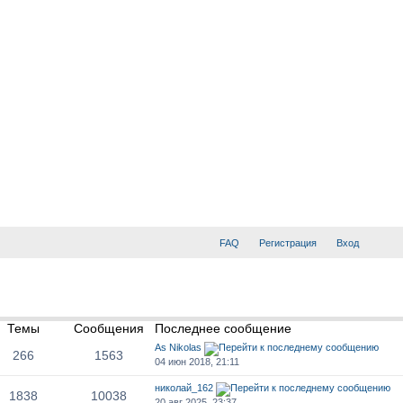
FAQ
Регистрация
Вход
Темы
Сообщения
Последнее сообщение
As Nikolas
266
1563
04 июн 2018, 21:11
николай_162
1838
10038
20 авг 2025, 23:37