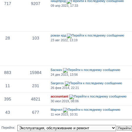
нищеброд
717
9207
09 апр 2023, 17:33
роман крд
28
103
23 авг 2022, 13:19
Басмач
883
15984
24 дек 2023, 13:56
Sargeros
11
231
26 фев 2014, 22:21
accountant
395
4821
30 июл 2019, 08:06
Марчел
43
677
11 ноя 2023, 10:31
Перейти: