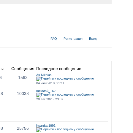
FAQ
Регистрация
Вход
мы
Сообщения
Последнее сообщение
As Nikolas
6
1563
04 июн 2018, 21:11
николай_162
38
10038
20 авг 2025, 23:37
Ksardas1991
38
25756