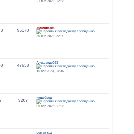
21 янв 2025, 12:58
accountant
73
95170
30 янв 2025, 22:00
Александр083
08
47638
15 авг 2023, 04:36
нищеброд
7
9207
09 апр 2023, 17:33
роман крд