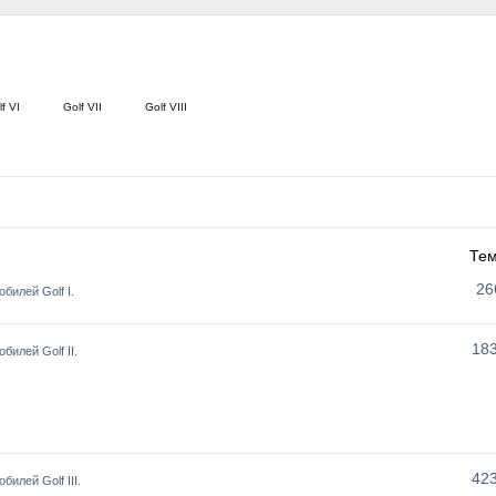
f VI
Golf VII
Golf VIII
Те
26
билей Golf I.
18
илей Golf II.
42
илей Golf III.