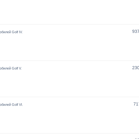
93
билей Golf IV.
23
билей Golf V.
71
билей Golf VI.