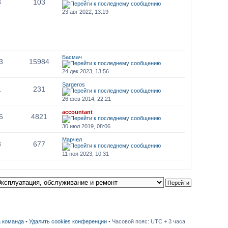
8
103
23 авг 2022, 13:19
Басмач
3
15984
24 дек 2023, 13:56
Sargeros
1
231
26 фев 2014, 22:21
accountant
5
4821
30 июл 2019, 08:06
Марчел
3
677
11 ноя 2023, 10:31
 команда
•
Удалить cookies конференции
• Часовой пояс: UTC + 3 часа