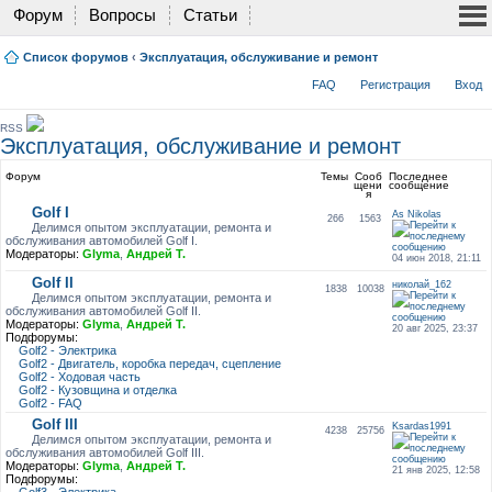
Форум
Вопросы
Статьи
Список форумов
‹
Эксплуатация, обслуживание и ремонт
FAQ
Регистрация
Вход
RSS
Эксплуатация, обслуживание и ремонт
Форум
Темы
Сооб
Последнее
щени
сообщение
я
Golf I
As Nikolas
266
1563
Делимся опытом эксплуатации, ремонта и
обслуживания автомобилей Golf I.
Модераторы:
Glyma
,
Андрей Т.
04 июн 2018, 21:11
Golf II
николай_162
1838
10038
Делимся опытом эксплуатации, ремонта и
обслуживания автомобилей Golf II.
Модераторы:
Glyma
,
Андрей Т.
20 авг 2025, 23:37
Подфорумы:
Golf2 - Электрика
Golf2 - Двигатель, коробка передач, сцепление
Golf2 - Ходовая часть
Golf2 - Кузовщина и отделка
Golf2 - FAQ
Golf III
Ksardas1991
4238
25756
Делимся опытом эксплуатации, ремонта и
обслуживания автомобилей Golf III.
Модераторы:
Glyma
,
Андрей Т.
21 янв 2025, 12:58
Подфорумы: