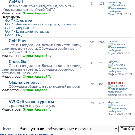
Golf VII
роман крд
28
103
Делимся опытом эксплуатации, ремонта и
обслуживания автомобилей Golf VII
Модераторы:
Glyma
,
Андрей Т.
23 авг 2022, 13:19
Подфорумы:
Golf7 - Электрика
Golf7 - Двигатель, коробка передач, сцепление
Golf7 - Ходовая часть
Golf7 - Кузовщина и отделка
Golf7 - FAQ
Golf Plus
Басмач
883
15984
Отзывы владельцев. Делимся впечатлениями,
даем полезные советы. Обсуждаем особенности
автомобиля Golf Plus.
24 дек 2023, 13:56
Модераторы:
Glyma
,
Андрей Т.
Cross Golf
Sargeros
11
231
Отзывы владельцев. Делимся впечатлениями,
даем полезные советы. Обсуждаем особенности
автомобиля Cross Golf.
26 фев 2014, 22:21
Модераторы:
Glyma
,
Андрей Т.
Общие вопросы
accountant
395
4821
Обсуждаем общие для всех моделей вопросы.
Модераторы:
Glyma
,
Андрей Т.
30 июл 2019, 08:06
VW Golf vs конкуренты
Марчел
43
677
Сравниваем и аргументируем.
Модераторы:
Glyma
,
Андрей Т.
11 ноя 2023, 10:31
Перейти: