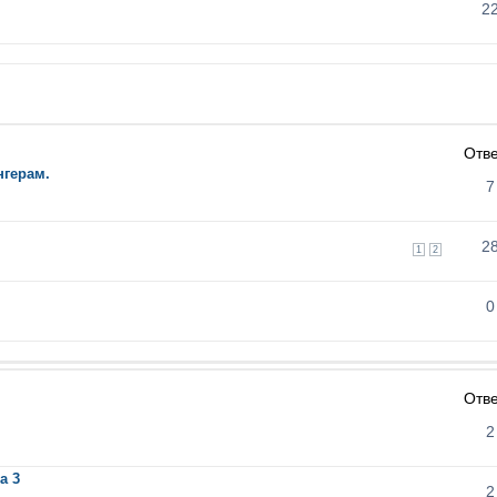
2
Отв
нгерам.
7
2
1
2
0
Отв
2
а 3
2