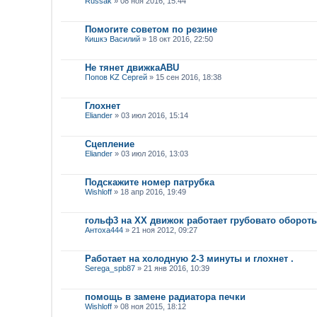
Russak
» 08 ноя 2016, 15:44
Помогите советом по резине
Кишкэ Василий
» 18 окт 2016, 22:50
Не тянет движкаABU
Попов KZ Сергей
» 15 сен 2016, 18:38
Глохнет
Eliander
» 03 июл 2016, 15:14
Сцепление
Eliander
» 03 июл 2016, 13:03
Подскажите номер патрубка
Wishloff
» 18 апр 2016, 19:49
гольф3 на ХХ движок работает грубовато оборот
Антоха444
» 21 ноя 2012, 09:27
Работает на холодную 2-3 минуты и глохнет .
Serega_spb87
» 21 янв 2016, 10:39
помощь в замене радиатора печки
Wishloff
» 08 ноя 2015, 18:12