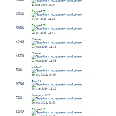
11 ноя 2016, 18:24
Андрей Т.
6530
24 окт 2016, 21:26
Андрей Т.
5950
02 окт 2016, 15:40
Eliander
4248
03 июл 2016, 15:36
Eliander
4876
03 июл 2016, 13:03
Wishloff
5061
19 апр 2016, 00:09
TherCit
9786
28 мар 2016, 16:22
Serega_spb87
7601
29 янв 2016, 11:52
Андрей Т.
6342