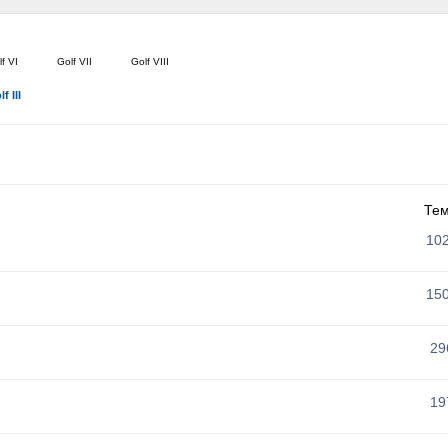
f VI
Golf VII
Golf VIII
f III
Те
10
15
29
19