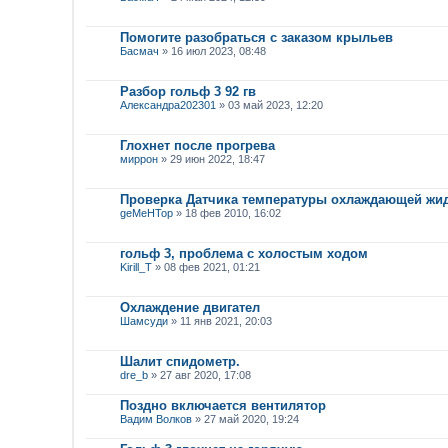
Помогите разобраться с заказом крыльев
Басмач
» 16 июл 2023, 08:48
Разбор гольф 3 92 гв
Александра202301
» 03 май 2023, 12:20
Глохнет после прогрева
миррон
» 29 июн 2022, 18:47
Проверка Датчика температуры охлаждающей жид
geMeHTop
» 18 фев 2010, 16:02
гольф 3, проблема с холостым ходом
Kirill_T
» 08 фев 2021, 01:21
Охлаждение двигател
Шамсуди
» 11 янв 2021, 20:03
Шалит спидометр.
dre_b
» 27 авг 2020, 17:08
Поздно включается вентилятор
Вадим Волков
» 27 май 2020, 19:24