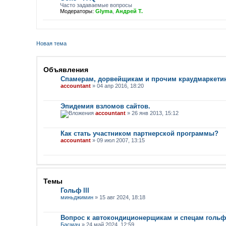
Часто задаваемые вопросы
Модераторы:
Glyma
,
Андрей Т.
Новая тема
Объявления
Спамерам, дорвейщикам и прочим краудмаркети
accountant
» 04 апр 2016, 18:20
Эпидемия взломов сайтов.
accountant
» 26 янв 2013, 15:12
Как стать участником партнерской программы?
accountant
» 09 июл 2007, 13:15
Темы
Гольф lll
миньджимин
» 15 авг 2024, 18:18
Вопрос к автокондиционерщикам и спецам гольф
Басмач
» 24 май 2024, 12:59