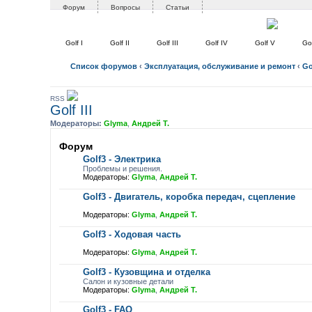
Форум
Вопросы
Статьи
Golf I
Golf II
Golf III
Golf IV
Golf V
Gol
Список форумов
‹
Эксплуатация, обслуживание и ремонт
‹
Gol
RSS
Golf III
Модераторы:
Glyma
,
Андрей Т.
Форум
Golf3 - Электрика
Проблемы и решения.
Модераторы:
Glyma
,
Андрей Т.
Golf3 - Двигатель, коробка передач, сцепление
Модераторы:
Glyma
,
Андрей Т.
Golf3 - Ходовая часть
Модераторы:
Glyma
,
Андрей Т.
Golf3 - Кузовщина и отделка
Салон и кузовные детали
Модераторы:
Glyma
,
Андрей Т.
Golf3 - FAQ