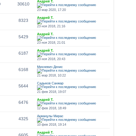
Андрей Т.
0
30610
23 мар 2020, 17:20
Андрей Т.
8323
23 ноя 2018, 21:16
Андрей Т.
5429
23 ноя 2018, 21:01
Андрей Т.
6187
23 ноя 2018, 20:43
Михневич Денис
6168
21 мар 2018, 10:22
Садыков Санжар
5644
21 фев 2018, 19:07
Андрей Т.
6476
12 фев 2018, 18:49
Ақжанұлы Мирас
4325
10 фев 2018, 19:14
Андрей Т.
6605