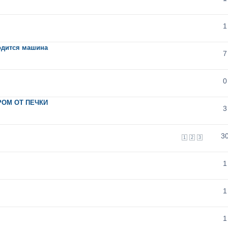
1
водится машина
7
0
РОМ ОТ ПЕЧКИ
3
3
1
2
3
1
1
1