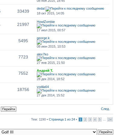
08 ноя 2015, 18:45
dedal
5
33439
18 окт 2015, 14:05
HowlZombie
4
21997
17 июл 2015, 00:57
george.k
5495
08 июн 2015, 10:53
alex7ko
7723
27 янв 2015, 21:50
Андрей Т.
7552
28 дек 2014, 18:52
vodila64
18756
27 дек 2014, 15:52
След.
Тем: 1190 •
Страница
1
из
24
•
...
1
2
3
4
5
24