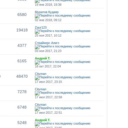
19 янв 2018, 19:38
Муратов Кудаяр
6580
02 янв 2018, 09:12
Zaur123
19418
25 ноя 2017, 10:12
Страйкерс Алигз
4377
03 ноя 2017, 21:23
Андрей Т.
6165
18 окт 2017, 22:04
Cityman
0
48470
17 июл 2017, 23:15
Cityman
7278
17 июл 2017, 22:58
Cityman
6748
17 июл 2017, 22:51
Андрей Т.
5248
16 июл 2017, 22:55