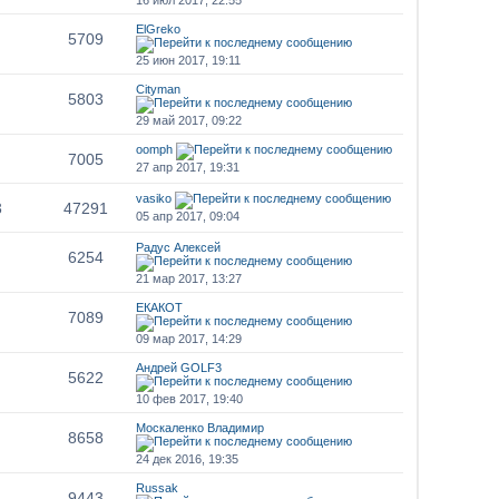
ElGreko
5709
25 июн 2017, 19:11
Cityman
5803
29 май 2017, 09:22
oomph
7005
27 апр 2017, 19:31
vasiko
3
47291
05 апр 2017, 09:04
Радус Алексей
6254
21 мар 2017, 13:27
ЕКАКОТ
7089
09 мар 2017, 14:29
Андрей GOLF3
5622
10 фев 2017, 19:40
Москаленко Владимир
8658
24 дек 2016, 19:35
Russak
9443