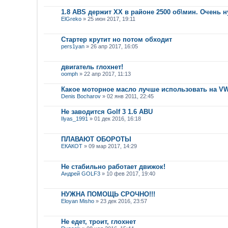
1.8 ABS держит ХХ в районе 2500 об\мин. Очень 
ElGreko
» 25 июн 2017, 19:11
Стартер крутит но потом обходит
pers1yan
» 26 апр 2017, 16:05
двигатель глохнет!
oomph
» 22 апр 2017, 11:13
Какое моторное масло лучше использовать на VW G
Denis Bocharov
» 02 янв 2011, 22:45
Не заводится Golf 3 1.6 ABU
Ilyas_1991
» 01 дек 2016, 16:18
ПЛАВАЮТ ОБОРОТЫ
ЕКАКОТ
» 09 мар 2017, 14:29
Не стабильно работает движок!
Андрей GOLF3
» 10 фев 2017, 19:40
НУЖНА ПОМОЩЬ СРОЧНО!!!
Eloyan Misho
» 23 дек 2016, 23:57
Не едет, троит, глохнет