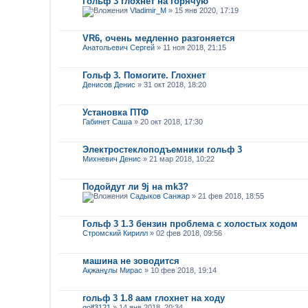
Гольф 3 глохнет на горячую
Vladimir_M
» 15 янв 2020, 17:19
VR6, очень медленно разгоняется
Анатольевич Сергей
» 11 ноя 2018, 21:15
Гольф 3. Помогите. Глохнет
Денисов Денис
» 31 окт 2018, 18:20
Установка ПТФ
Габинет Саша
» 20 окт 2018, 17:30
Электростеклоподъемники гольф 3
Михневич Денис
» 21 мар 2018, 10:22
Подойдут ли 9j на mk3?
Садыков Санжар
» 21 фев 2018, 18:55
Гольф 3 1.3 бензин проблема с холостых ходом
Стромский Кирилл
» 02 фев 2018, 09:56
машина не зоводится
Ақжанұлы Мирас
» 10 фев 2018, 19:14
гольф 3 1.8 аам глохнет на ходу
golf3121
» 14 янв 2018, 20:34