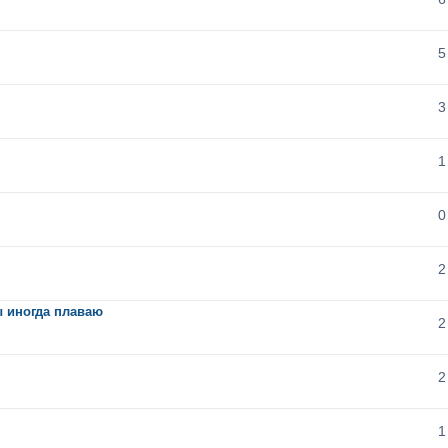
5
3
1
0
2
ы иногда плаваю
2
2
1