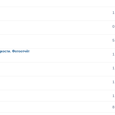
1
0
5
кости. Фотоотчёт
1
1
1
1
8