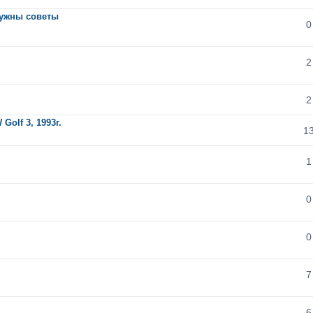
нужны советы
0
2
2
olf 3, 1993г.
1
1
0
0
7
6