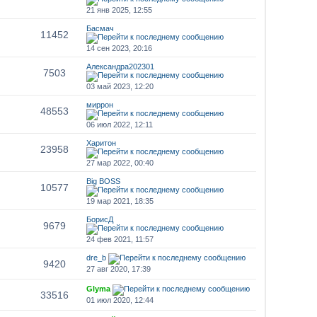
21 янв 2025, 12:55
Басмач
11452
14 сен 2023, 20:16
Александра202301
7503
03 май 2023, 12:20
миррон
48553
06 июл 2022, 12:11
Харитон
23958
27 мар 2022, 00:40
Big BOSS
10577
19 мар 2021, 18:35
БорисД
9679
24 фев 2021, 11:57
dre_b
9420
27 авг 2020, 17:39
Glyma
33516
01 июл 2020, 12:44