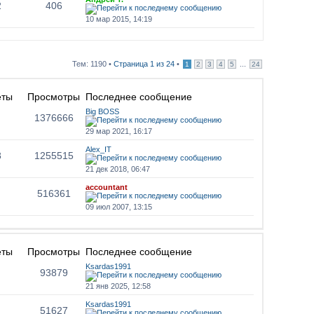
2
406
10 мар 2015, 14:19
Тем: 1190 •
Страница
1
из
24
•
...
1
2
3
4
5
24
еты
Просмотры
Последнее сообщение
Big BOSS
1376666
29 мар 2021, 16:17
Alex_IT
8
1255515
21 дек 2018, 06:47
accountant
516361
09 июл 2007, 13:15
еты
Просмотры
Последнее сообщение
Ksardas1991
93879
21 янв 2025, 12:58
Ksardas1991
51627