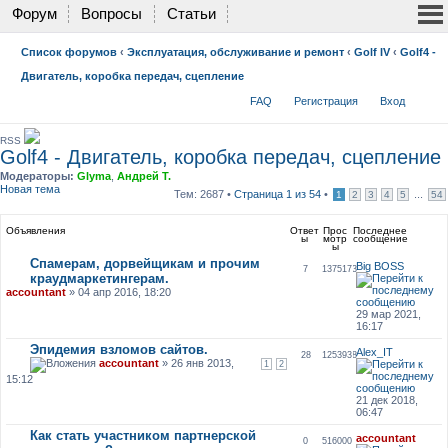
Форум
Вопросы
Статьи
Список форумов
‹
Эксплуатация, обслуживание и ремонт
‹
Golf IV
‹
Golf4 -
Двигатель, коробка передач, сцепление
FAQ
Регистрация
Вход
RSS
Golf4 - Двигатель, коробка передач, сцепление
Модераторы:
Glyma
,
Андрей Т.
Новая тема
Тем: 2687 •
Страница
1
из
54
•
...
1
2
3
4
5
54
Объявления
Ответ
Прос
Последнее
ы
мотр
сообщение
ы
Спамерам, дорвейщикам и прочим
Big BOSS
7
1375173
краудмаркетингерам.
accountant
» 04 апр 2016, 18:20
29 мар 2021,
16:17
Эпидемия взломов сайтов.
Alex_IT
28
1253938
accountant
» 26 янв 2013,
1
2
15:12
21 дек 2018,
06:47
Как стать участником партнерской
accountant
0
516000