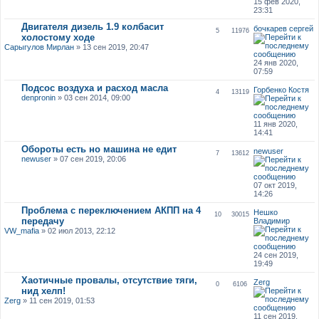
15 фев 2020,
23:31
Двигателя дизель 1.9 колбасит
бочкарев сергей
5
11976
холостому ходе
Сарыгулов Мирлан
» 13 сен 2019, 20:47
24 янв 2020,
07:59
Подсос воздуха и расход масла
Горбенко Костя
4
13119
denpronin
» 03 сен 2014, 09:00
11 янв 2020,
14:41
Обороты есть но машина не едит
newuser
7
13612
newuser
» 07 сен 2019, 20:06
07 окт 2019,
14:26
Проблема с переключением АКПП на 4
Нешко
10
30015
передачу
Владимир
VW_mafia
» 02 июл 2013, 22:12
24 сен 2019,
19:49
Хаотичные провалы, отсутствие тяги,
Zerg
0
6106
нид хелп!
Zerg
» 11 сен 2019, 01:53
11 сен 2019,