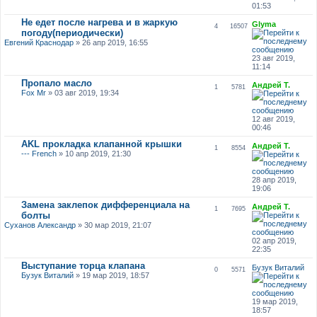
01:53
Не едет после нагрева и в жаркую
Glyma
4
16507
погоду(периодически)
Евгений Краснодар
» 26 апр 2019, 16:55
23 авг 2019,
11:14
Пропало масло
Андрей Т.
1
5781
Fox Mr
» 03 авг 2019, 19:34
12 авг 2019,
00:46
AKL прокладка клапанной крышки
Андрей Т.
1
8554
--- French
» 10 апр 2019, 21:30
28 апр 2019,
19:06
Замена заклепок дифференциала на
Андрей Т.
1
7695
болты
Суханов Александр
» 30 мар 2019, 21:07
02 апр 2019,
22:35
Выступание торца клапана
Бузук Виталий
0
5571
Бузук Виталий
» 19 мар 2019, 18:57
19 мар 2019,
18:57