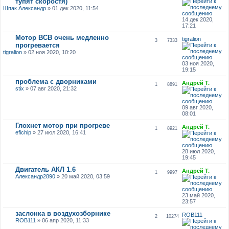
тупят скоростя)
Шпак Александр
» 01 дек 2020, 11:54
14 дек 2020,
17:21
Мотор BCB очень медленно
tigralion
3
7333
прогревается
tigralion
» 02 ноя 2020, 10:20
03 ноя 2020,
19:15
проблема с дворниками
Андрей Т.
1
8891
stix
» 07 авг 2020, 21:32
09 авг 2020,
08:01
Глохнет мотор при прогреве
Андрей Т.
1
8921
efichip
» 27 июл 2020, 16:41
28 июл 2020,
19:45
Двигатель АКЛ 1.6
Андрей Т.
1
9997
Александр2890
» 20 май 2020, 03:59
23 май 2020,
23:57
заслонка в воздухозборнике
ROB111
2
10274
ROB111
» 06 апр 2020, 11:33