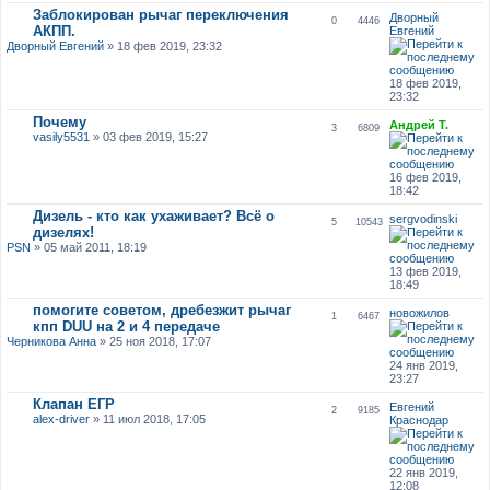
Заблокирован рычаг переключения
Дворный
0
4446
АКПП.
Евгений
Дворный Евгений
» 18 фев 2019, 23:32
18 фев 2019,
23:32
Почему
Андрей Т.
3
6809
vasily5531
» 03 фев 2019, 15:27
16 фев 2019,
18:42
Дизель - кто как ухаживает? Всё о
sergvodinski
5
10543
дизелях!
PSN
» 05 май 2011, 18:19
13 фев 2019,
18:49
помогите советом, дребезжит рычаг
новожилов
1
6467
кпп DUU на 2 и 4 передаче
Черникова Анна
» 25 ноя 2018, 17:07
24 янв 2019,
23:27
Клапан ЕГР
Евгений
2
9185
alex-driver
» 11 июл 2018, 17:05
Краснодар
22 янв 2019,
12:08