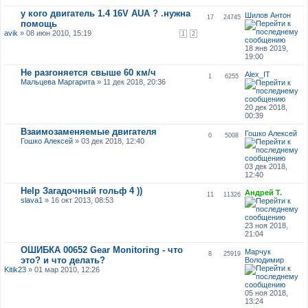
у кого двигатель 1.4 16V AUA ? .нужна
Шилов Антон
17
24745
помощь
avik
» 08 июн 2010, 15:19
1
2
18 янв 2019,
19:00
Не разгоняется свыше 60 км/ч
Alex_IT
1
6255
Мальцева Маргарита
» 11 дек 2018, 20:36
20 дек 2018,
00:39
Взаимозаменяемые двигателя
Гошко Алексей
0
5008
Гошко Алексей
» 03 дек 2018, 12:40
03 дек 2018,
12:40
Help Загадочный гольф 4 ))
Андрей Т.
11
11326
slava1
» 16 окт 2013, 08:53
23 ноя 2018,
21:04
ОШИБКА 00652 Gear Monitoring - что
Марчук
8
25919
это? и что делать?
Володимир
Kitik23
» 01 мар 2010, 12:26
05 ноя 2018,
13:24