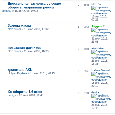
Дроссельная заслонка,высокие
Max057
0
6566
обороты,аварийный режим
Max057
» 16 авг 2018, 07:23
16 авг 2018,
07:23
Замена масла
Андрей Т.
1
8016
alex-driver
» 15 июл 2018, 17:02
31 июл 2018,
23:05
показания датчиков
alex-driver
0
6004
alex-driver
» 23 июн 2018, 16:35
23 июн 2018,
16:35
двигатель AKL
Halyna Baylyak
0
5566
Halyna Baylyak
» 18 июн 2018, 20:19
18 июн 2018,
20:19
Хх обороты 1.6 акпп
deni_s
0
5131
deni_s
» 26 май 2018, 12:45
26 май 2018,
12:45