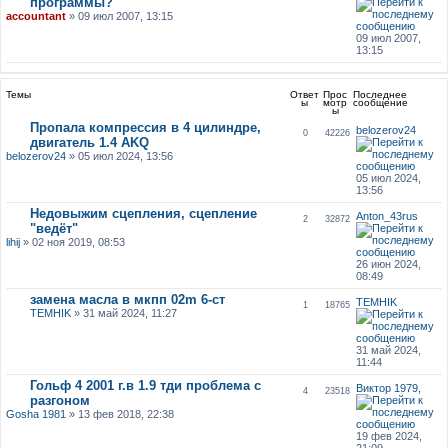
программы?
accountant
» 09 июл 2007, 13:15
09 июл 2007,
13:15
Темы
Ответ
Прос
Последнее
ы
мотр
сообщение
ы
Пропала компрессия в 4 цилиндре,
belozerov24
0
42226
двигатель 1.4 AKQ
belozerov24
» 05 июл 2024, 13:56
05 июл 2024,
13:56
Недовыжим сцепления, сцепление
Anton_43rus
2
32872
"ведёт"
lihij
» 02 ноя 2019, 08:53
26 июн 2024,
08:49
замена масла в мкпп 02m 6-ст
TEMHIK
1
18765
TEMHIK
» 31 май 2024, 11:27
31 май 2024,
11:44
Гольф 4 2001 г.в 1.9 тди проблема с
Виктор 1979,
4
23518
разгоном
Gosha 1981
» 13 фев 2018, 22:38
19 фев 2024,
21:09