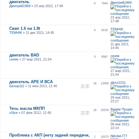
двигатель
Дмитрий1969
0
7044
Дмитрий1969
» 23 апр 2022, 17:48
23 апр 2022,
17:48
Свап 1.6 на 1.8t
TEMHIK
0
6116
TEMHIK
» 11 дек 2021, 14:45
11 дек 2021,
14:45
двигатель BAD
сеняк
0
9587
сеняк
» 27 мар 2021, 21:54
27 мар 2021,
21:54
двигатель APE И BCA
alexx2211
16
23459
Батыр111
» 11 июн 2013, 21:46
1
2
29 янв 2021,
23:27
Течь масла МКПП
Вадим Пущин
16
20379
xSize
» 07 фев 2012, 12:40
1
2
06 янв 2021,
10:14
Проблема с АКП (нету задней передачи,
Nikolas777
1
10373