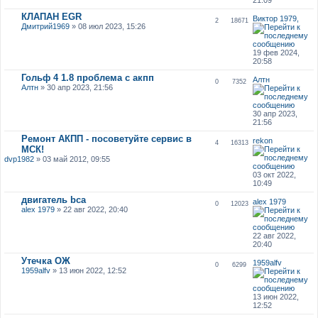
КЛАПАН EGR
Виктор 1979,
2
18671
Дмитрий1969
» 08 июл 2023, 15:26
19 фев 2024,
20:58
Гольф 4 1.8 проблема с акпп
Алтн
0
7352
Алтн
» 30 апр 2023, 21:56
30 апр 2023,
21:56
Ремонт АКПП - посоветуйте сервис в
rekon
4
16313
МСК!
dvp1982
» 03 май 2012, 09:55
03 окт 2022,
10:49
двигатель bca
alex 1979
0
12023
alex 1979
» 22 авг 2022, 20:40
22 авг 2022,
20:40
Утечка ОЖ
1959alfv
0
6299
1959alfv
» 13 июн 2022, 12:52
13 июн 2022,
12:52