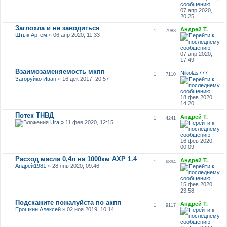
07 апр 2020,
20:25
Заглохла и не заводиться
Андрей Т.
1
7983
Штык Артём
» 06 апр 2020, 11:33
07 апр 2020,
17:49
Взаимозаменяемость мкпп
Nikolas777
1
7110
Загоруйко Иван
» 16 дек 2017, 20:57
18 фев 2020,
14:20
Потек ТНВД
Андрей Т.
1
4241
Ura
» 11 фев 2020, 12:15
16 фев 2020,
00:09
Расход масла 0,4л на 1000км AXP 1.4
Андрей Т.
1
6894
Андрей1981
» 28 янв 2020, 09:46
15 фев 2020,
23:58
Подскажите пожалуйста по акпп
Андрей Т.
1
9117
Ерошкин Алексей
» 02 ноя 2019, 10:14