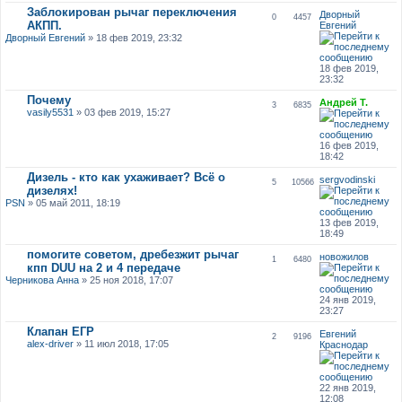
Заблокирован рычаг переключения
Дворный
0
4457
АКПП.
Евгений
Дворный Евгений
» 18 фев 2019, 23:32
18 фев 2019,
23:32
Почему
Андрей Т.
3
6835
vasily5531
» 03 фев 2019, 15:27
16 фев 2019,
18:42
Дизель - кто как ухаживает? Всё о
sergvodinski
5
10566
дизелях!
PSN
» 05 май 2011, 18:19
13 фев 2019,
18:49
помогите советом, дребезжит рычаг
новожилов
1
6480
кпп DUU на 2 и 4 передаче
Черникова Анна
» 25 ноя 2018, 17:07
24 янв 2019,
23:27
Клапан ЕГР
Евгений
2
9196
alex-driver
» 11 июл 2018, 17:05
Краснодар
22 янв 2019,
12:08