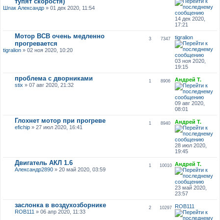
тупят скоростя)
Шпак Александр
» 01 дек 2020, 11:54
14 дек 2020,
17:21
Мотор BCB очень медленно
tigralion
3
7347
прогревается
tigralion
» 02 ноя 2020, 10:20
03 ноя 2020,
19:15
проблема с дворниками
Андрей Т.
1
8906
stix
» 07 авг 2020, 21:32
09 авг 2020,
08:01
Глохнет мотор при прогреве
Андрей Т.
1
8940
efichip
» 27 июл 2020, 16:41
28 июл 2020,
19:45
Двигатель АКЛ 1.6
Андрей Т.
1
10010
Александр2890
» 20 май 2020, 03:59
23 май 2020,
23:57
заслонка в воздухозборнике
ROB111
2
10297
ROB111
» 06 апр 2020, 11:33