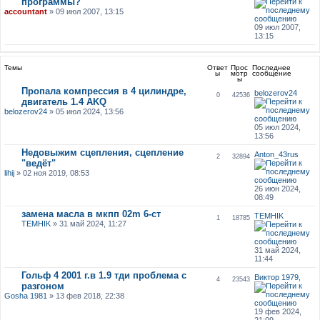
программы?
accountant
» 09 июл 2007, 13:15
09 июл 2007,
13:15
Темы
Ответ
Прос
Последнее
ы
мотр
сообщение
ы
Пропала компрессия в 4 цилиндре,
belozerov24
0
42536
двигатель 1.4 AKQ
belozerov24
» 05 июл 2024, 13:56
05 июл 2024,
13:56
Недовыжим сцепления, сцепление
Anton_43rus
2
32894
"ведёт"
lihij
» 02 ноя 2019, 08:53
26 июн 2024,
08:49
замена масла в мкпп 02m 6-ст
TEMHIK
1
18785
TEMHIK
» 31 май 2024, 11:27
31 май 2024,
11:44
Гольф 4 2001 г.в 1.9 тди проблема с
Виктор 1979,
4
23543
разгоном
Gosha 1981
» 13 фев 2018, 22:38
19 фев 2024,
21:09