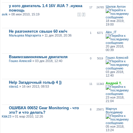
у кого двигатель 1.4 16V AUA ? .нужна
Шилов Антон
17
24765
помощь
avik
» 08 июн 2010, 15:19
1
2
18 янв 2019,
19:00
Не разгоняется свыше 60 км/ч
Alex_IT
1
6271
Мальцева Маргарита
» 11 дек 2018, 20:36
20 дек 2018,
00:39
Взаимозаменяемые двигателя
Гошко Алексей
0
5019
Гошко Алексей
» 03 дек 2018, 12:40
03 дек 2018,
12:40
Help Загадочный гольф 4 ))
Андрей Т.
11
11343
slava1
» 16 окт 2013, 08:53
23 ноя 2018,
21:04
ОШИБКА 00652 Gear Monitoring - что
Марчук
8
25971
это? и что делать?
Володимир
Kitik23
» 01 мар 2010, 12:26
05 ноя 2018,
13:24