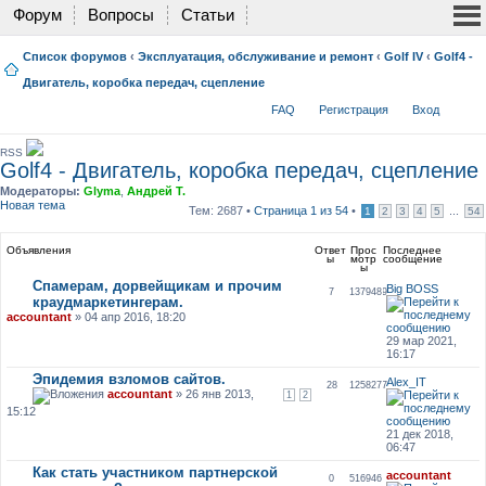
Форум
Вопросы
Статьи
Список форумов
‹
Эксплуатация, обслуживание и ремонт
‹
Golf IV
‹
Golf4 -
Двигатель, коробка передач, сцепление
FAQ
Регистрация
Вход
RSS
Golf4 - Двигатель, коробка передач, сцепление
Модераторы:
Glyma
,
Андрей Т.
Новая тема
Тем: 2687 •
Страница
1
из
54
•
...
1
2
3
4
5
54
Объявления
Ответ
Прос
Последнее
ы
мотр
сообщение
ы
Спамерам, дорвейщикам и прочим
Big BOSS
7
1379489
краудмаркетингерам.
accountant
» 04 апр 2016, 18:20
29 мар 2021,
16:17
Эпидемия взломов сайтов.
Alex_IT
28
1258277
accountant
» 26 янв 2013,
1
2
15:12
21 дек 2018,
06:47
Как стать участником партнерской
accountant
0
516946