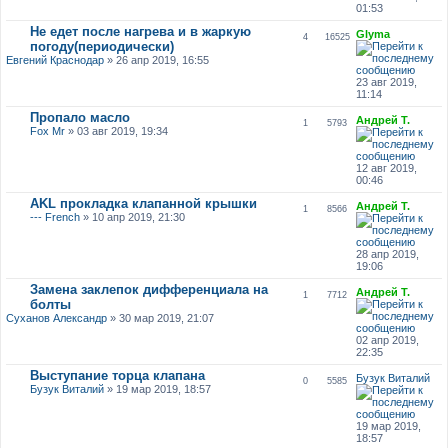
01:53
Не едет после нагрева и в жаркую
Glyma
4
16525
погоду(периодически)
Евгений Краснодар
» 26 апр 2019, 16:55
23 авг 2019,
11:14
Пропало масло
Андрей Т.
1
5793
Fox Mr
» 03 авг 2019, 19:34
12 авг 2019,
00:46
AKL прокладка клапанной крышки
Андрей Т.
1
8566
--- French
» 10 апр 2019, 21:30
28 апр 2019,
19:06
Замена заклепок дифференциала на
Андрей Т.
1
7712
болты
Суханов Александр
» 30 мар 2019, 21:07
02 апр 2019,
22:35
Выступание торца клапана
Бузук Виталий
0
5585
Бузук Виталий
» 19 мар 2019, 18:57
19 мар 2019,
18:57