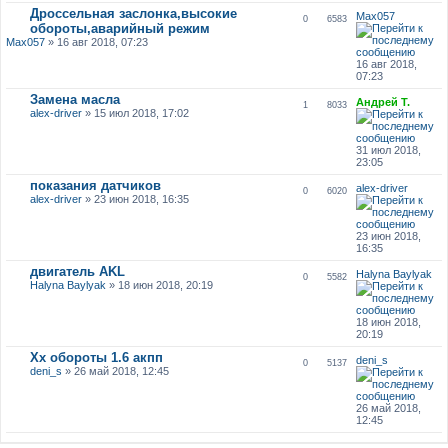
Дроссельная заслонка,высокие
Max057
0
6583
обороты,аварийный режим
Max057
» 16 авг 2018, 07:23
16 авг 2018,
07:23
Замена масла
Андрей Т.
1
8033
alex-driver
» 15 июл 2018, 17:02
31 июл 2018,
23:05
показания датчиков
alex-driver
0
6020
alex-driver
» 23 июн 2018, 16:35
23 июн 2018,
16:35
двигатель AKL
Halyna Baylyak
0
5582
Halyna Baylyak
» 18 июн 2018, 20:19
18 июн 2018,
20:19
Хх обороты 1.6 акпп
deni_s
0
5137
deni_s
» 26 май 2018, 12:45
26 май 2018,
12:45