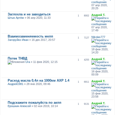
07 апр 2020,
20:25
Заглохла и не заводиться
Андрей Т.
1
8002
Штык Артём
» 06 апр 2020, 11:33
07 апр 2020,
17:49
Взаимозаменяемость мкпп
Nikolas777
1
7127
Загоруйко Иван
» 16 дек 2017, 20:57
18 фев 2020,
14:20
Потек ТНВД
Андрей Т.
1
4255
Ura
» 11 фев 2020, 12:15
16 фев 2020,
00:09
Расход масла 0,4л на 1000км AXP 1.4
Андрей Т.
1
6911
Андрей1981
» 28 янв 2020, 09:46
15 фев 2020,
23:58
Подскажите пожалуйста по акпп
Андрей Т.
1
9131
Ерошкин Алексей
» 02 ноя 2019, 10:14