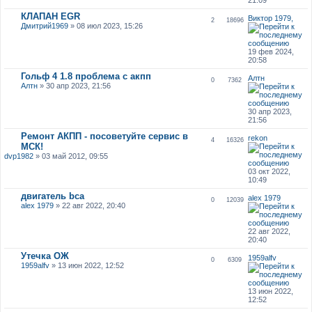
КЛАПАН EGR
Виктор 1979,
2
18696
Дмитрий1969
» 08 июл 2023, 15:26
19 фев 2024,
20:58
Гольф 4 1.8 проблема с акпп
Алтн
0
7362
Алтн
» 30 апр 2023, 21:56
30 апр 2023,
21:56
Ремонт АКПП - посоветуйте сервис в
rekon
4
16326
МСК!
dvp1982
» 03 май 2012, 09:55
03 окт 2022,
10:49
двигатель bca
alex 1979
0
12039
alex 1979
» 22 авг 2022, 20:40
22 авг 2022,
20:40
Утечка ОЖ
1959alfv
0
6309
1959alfv
» 13 июн 2022, 12:52
13 июн 2022,
12:52