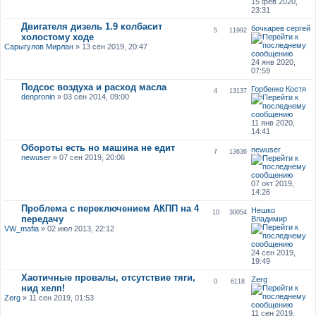
15 фев 2020,
23:31
Двигателя дизель 1.9 колбасит
бочкарев сергей
5
11992
холостому ходе
Сарыгулов Мирлан
» 13 сен 2019, 20:47
24 янв 2020,
07:59
Подсос воздуха и расход масла
Горбенко Костя
4
13137
denpronin
» 03 сен 2014, 09:00
11 янв 2020,
14:41
Обороты есть но машина не едит
newuser
7
13636
newuser
» 07 сен 2019, 20:06
07 окт 2019,
14:26
Проблема с переключением АКПП на 4
Нешко
10
30054
передачу
Владимир
VW_mafia
» 02 июл 2013, 22:12
24 сен 2019,
19:49
Хаотичные провалы, отсутствие тяги,
Zerg
0
6118
нид хелп!
Zerg
» 11 сен 2019, 01:53
11 сен 2019,