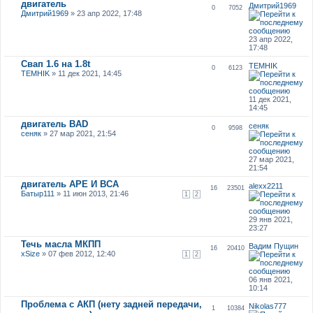
двигатель
Дмитрий1969
0
7052
Дмитрий1969
» 23 апр 2022, 17:48
23 апр 2022,
17:48
Свап 1.6 на 1.8t
TEMHIK
0
6123
TEMHIK
» 11 дек 2021, 14:45
11 дек 2021,
14:45
двигатель BAD
сеняк
0
9598
сеняк
» 27 мар 2021, 21:54
27 мар 2021,
21:54
двигатель APE И BCA
alexx2211
16
23501
Батыр111
» 11 июн 2013, 21:46
1
2
29 янв 2021,
23:27
Течь масла МКПП
Вадим Пущин
16
20410
xSize
» 07 фев 2012, 12:40
1
2
06 янв 2021,
10:14
Проблема с АКП (нету задней передачи,
Nikolas777
1
10384