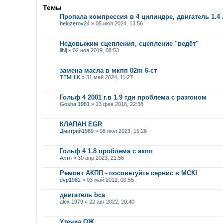
Темы
Пропала компрессия в 4 цилиндре, двигатель 1.4
belozerov24
» 05 июл 2024, 13:56
Недовыжим сцепления, сцепление "ведёт"
lihij
» 02 ноя 2019, 08:53
замена масла в мкпп 02m 6-ст
TEMHIK
» 31 май 2024, 11:27
Гольф 4 2001 г.в 1.9 тди проблема с разгоном
Gosha 1981
» 13 фев 2018, 22:38
КЛАПАН EGR
Дмитрий1969
» 08 июл 2023, 15:26
Гольф 4 1.8 проблема с акпп
Алтн
» 30 апр 2023, 21:56
Ремонт АКПП - посоветуйте сервис в МСК!
dvp1982
» 03 май 2012, 09:55
двигатель bca
alex 1979
» 22 авг 2022, 20:40
Утечка ОЖ