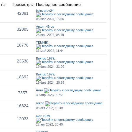
еты
Просмотры
Последнее сообщение
belozerov24
42381
05 июл 2024, 13:56
Anton_43rus
32885
26 июн 2024, 08:49
TEMHIK
18778
31 май 2024, 11:44
Виктор 1979,
23538
19 фев 2024, 21:09
Виктор 1979,
18692
19 фев 2024, 20:58
Алтн
7357
30 апр 2023, 21:56
rekon
16324
03 окт 2022, 10:49
alex 1979
12033
22 авг 2022, 20:40
1959alfv