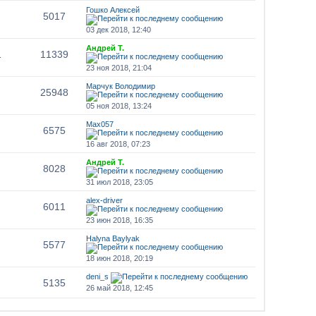
Гошко Алексей
5017
03 дек 2018, 12:40
Андрей Т.
1
11339
23 ноя 2018, 21:04
Марчук Володимир
25948
05 ноя 2018, 13:24
Max057
6575
16 авг 2018, 07:23
Андрей Т.
8028
31 июл 2018, 23:05
alex-driver
6011
23 июн 2018, 16:35
Halyna Baylyak
5577
18 июн 2018, 20:19
deni_s
5135
26 май 2018, 12:45