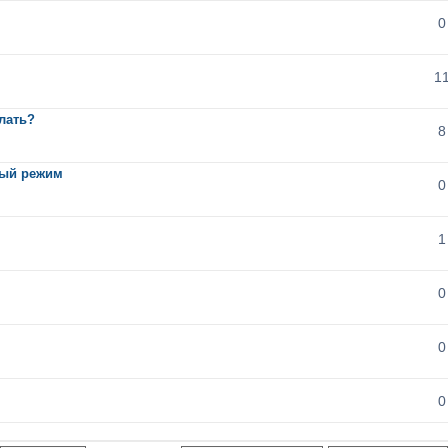
0
1
елать?
8
ный режим
0
1
0
0
0