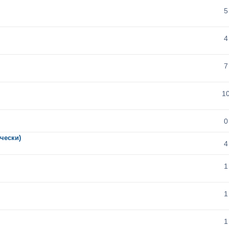
5
4
7
1
0
чески)
4
1
1
1