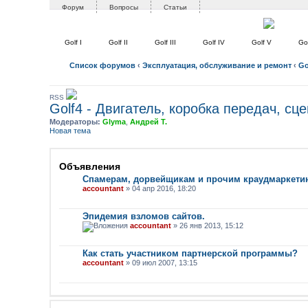
Форум
Вопросы
Статьи
Golf I
Golf II
Golf III
Golf IV
Golf V
Gol
Список форумов
‹
Эксплуатация, обслуживание и ремонт
‹
Go
RSS
Golf4 - Двигатель, коробка передач, сц
Модераторы:
Glyma
,
Андрей Т.
Новая тема
Объявления
Спамерам, дорвейщикам и прочим краудмаркети
accountant
» 04 апр 2016, 18:20
Эпидемия взломов сайтов.
accountant
» 26 янв 2013, 15:12
Как стать участником партнерской программы?
accountant
» 09 июл 2007, 13:15