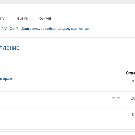
f VI
Golf VII
Golf VIII
lf IV
‹
Golf4 - Двигатель, коробка передач, сцепление
епление
Отв
нгерам.
7
2
1
2
0