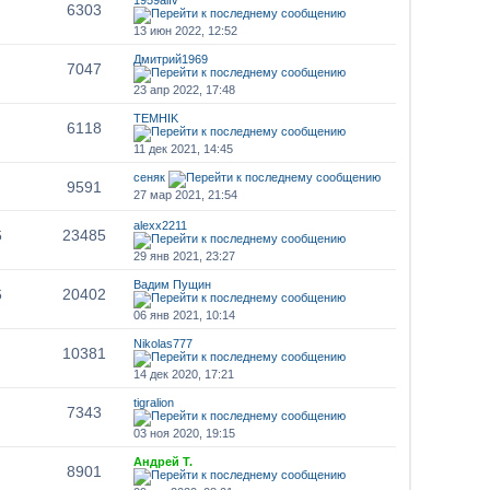
6303
13 июн 2022, 12:52
Дмитрий1969
7047
23 апр 2022, 17:48
TEMHIK
6118
11 дек 2021, 14:45
сеняк
9591
27 мар 2021, 21:54
alexx2211
6
23485
29 янв 2021, 23:27
Вадим Пущин
6
20402
06 янв 2021, 10:14
Nikolas777
10381
14 дек 2020, 17:21
tigralion
7343
03 ноя 2020, 19:15
Андрей Т.
8901