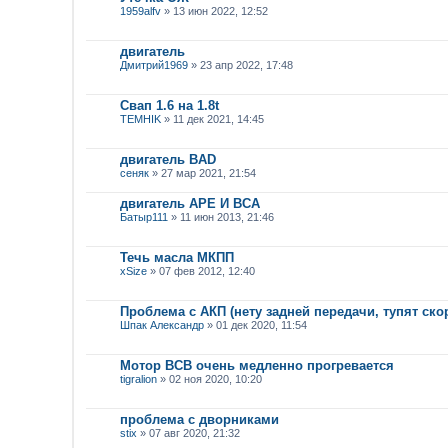
1959alfv
» 13 июн 2022, 12:52
двигатель
Дмитрий1969
» 23 апр 2022, 17:48
Свап 1.6 на 1.8t
TEMHIK
» 11 дек 2021, 14:45
двигатель BAD
сеняк
» 27 мар 2021, 21:54
двигатель APE И BCA
Батыр111
» 11 июн 2013, 21:46
Течь масла МКПП
xSize
» 07 фев 2012, 12:40
Проблема с АКП (нету задней передачи, тупят ско
Шпак Александр
» 01 дек 2020, 11:54
Мотор BCB очень медленно прогревается
tigralion
» 02 ноя 2020, 10:20
проблема с дворниками
stix
» 07 авг 2020, 21:32