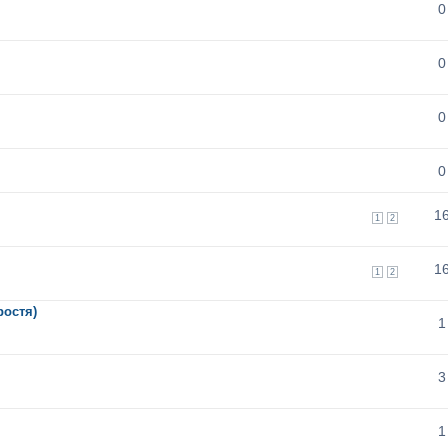
0
0
0
0
1
1
2
1
1
2
ростя)
1
3
1