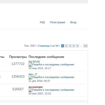
FAQ
Регистрация
Вход
Тем: 2687 •
Страница
1
из
54
•
...
1
2
3
4
5
54
еты
Просмотры
Последнее сообщение
Big BOSS
1377722
29 мар 2021, 16:17
Alex_IT
8
1256423
21 дек 2018, 06:47
accountant
516557
09 июл 2007, 13:15