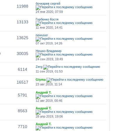
бочкарев сергей
11988
24 янв 2020, 07:59
Горбенко Костя
13133
11 янв 2020, 14:41
newuser
13625
07 окт 2019, 14:26
Нешко Владимир
0
30035
24 сен 2019, 19:49
Zerg
6114
11 сен 2019, 01:53
Glyma
16517
23 авг 2019, 11:14
Андрей Т.
5791
12 авг 2019, 00:46
Андрей Т.
8563
28 апр 2019, 19:06
Андрей Т.
7710