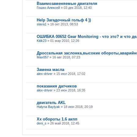
Взаимозаменяемые двигателя
Гошко Алексей
» 03 дек 2018, 12:40
Help Загадочный гольф 4 ))
slava1
» 16 окт 2013, 08:53
ОШИБКА 00652 Gear Monitoring - что это? и что д
Kitik23
» 01 мар 2010, 12:26
Дроссельная заслонка,высокие обороты,аварий
Max057
» 16 авг 2018, 07:23
Замена масла
alex-driver
» 15 июл 2018, 17:02
показания датчиков
alex-driver
» 23 июн 2018, 16:35
двигатель AKL
Halyna Baylyak
» 18 июн 2018, 20:19
Хх обороты 1.6 акпп
deni_s
» 26 май 2018, 12:45