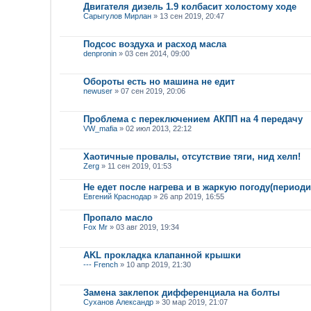
Двигателя дизель 1.9 колбасит холостому ходе
Сарыгулов Мирлан
» 13 сен 2019, 20:47
Подсос воздуха и расход масла
denpronin
» 03 сен 2014, 09:00
Обороты есть но машина не едит
newuser
» 07 сен 2019, 20:06
Проблема с переключением АКПП на 4 передачу
VW_mafia
» 02 июл 2013, 22:12
Хаотичные провалы, отсутствие тяги, нид хелп!
Zerg
» 11 сен 2019, 01:53
Не едет после нагрева и в жаркую погоду(периоди
Евгений Краснодар
» 26 апр 2019, 16:55
Пропало масло
Fox Mr
» 03 авг 2019, 19:34
AKL прокладка клапанной крышки
--- French
» 10 апр 2019, 21:30
Замена заклепок дифференциала на болты
Суханов Александр
» 30 мар 2019, 21:07