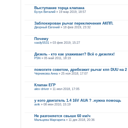
Выступание торца клапана
Бузук Виталий
» 19 мар 2019, 18:57
Заблокирован рычаг переключения АКПП.
Дворный Евгений
» 18 фев 2019, 23:32
Почему
vasily5531
» 03 фев 2019, 15:27
Дизель - кто как ухаживает? Всё о дизелях!
PSN
» 05 май 2011, 18:19
помогите советом, дребезжит рычаг кпп DUU на 2 
Черникова Анна
» 25 ноя 2018, 17:07
Клапан ЕГР
alex-driver
» 11 июл 2018, 17:05
у кого двигатель 1.4 16V AUA ? .нужна помощь
avik
» 08 июн 2010, 15:19
Не разгоняется свыше 60 км/ч
Мальцева Маргарита
» 11 дек 2018, 20:36