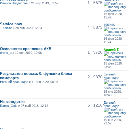
1
5575
Иванов Владислав
» 21 мар 2019, 03:59
16 фев 2020,
15:42
Service now
1959alfv
4
8873
1959alfv
» 28 янв 2020, 12:34
16 фев 2020,
11:24
Окисляется крепление АКБ
Андрей Т.
1
9720
dronk_p
» 12 ноя 2019, 10:06
15 фев 2020,
23:35
Результатов поиска: 0: функции блока
Евгений
2
9370
комфорта
Краснодар
Евгений Краснодар
» 11 янв 2020, 00:08
15 янв 2020,
18:40
Не заводится
Евгений
5
12164
Ramis_Gold
» 07 май 2018, 12:12
Краснодар
10 янв 2020,
23:57