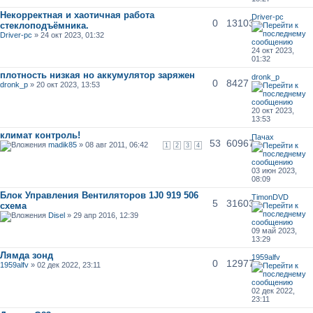
Некорректная и хаотичная работа
Driver-pc
0
13103
стеклоподъёмника.
Driver-pc
» 24 окт 2023, 01:32
24 окт 2023,
01:32
плотность низкая но аккумулятор заряжен
dronk_p
0
8427
dronk_p
» 20 окт 2023, 13:53
20 окт 2023,
13:53
климат контроль!
Пачах
53
60967
madik85
» 08 авг 2011, 06:42
1
2
3
4
03 июн 2023,
08:09
Блок Управления Вентиляторов 1J0 919 506
TimonDVD
5
31603
схема
Disel
» 29 апр 2016, 12:39
09 май 2023,
13:29
Лямда зонд
1959alfv
0
12977
1959alfv
» 02 дек 2022, 23:11
02 дек 2022,
23:11