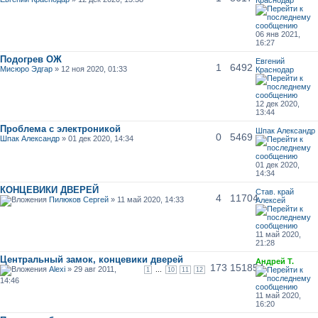
06 янв 2021,
16:27
Подогрев ОЖ
Евгений
1
6492
Мисюро Эдгар
» 12 ноя 2020, 01:33
Краснодар
12 дек 2020,
13:44
Проблема с электроникой
Шпак Александр
0
5469
Шпак Александр
» 01 дек 2020, 14:34
01 дек 2020,
14:34
КОНЦЕВИКИ ДВЕРЕЙ
Став. край
4
11704
Пилюков Сергей
» 11 май 2020, 14:33
Алексей
11 май 2020,
21:28
Центральный замок, концевики дверей
Андрей Т.
173
151854
Alexi
» 29 авг 2011,
...
1
10
11
12
14:46
11 май 2020,
16:20