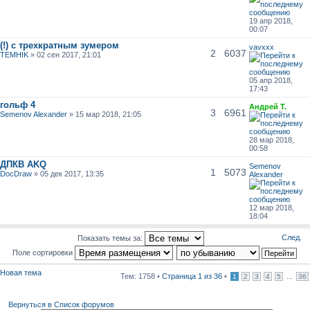
19 апр 2018,
00:07
(!) с трехкратным зумером
vavxxx
2
6037
TEMHIK
» 02 сен 2017, 21:01
05 апр 2018,
17:43
гольф 4
Андрей Т.
3
6961
Semenov Alexander
» 15 мар 2018, 21:05
28 мар 2018,
00:58
ДПКВ AKQ
Semenov
1
5073
DocDraw
» 05 дек 2017, 13:35
Alexander
12 мар 2018,
18:04
След.
Показать темы за:
Поле сортировки
Новая тема
Тем: 1758 •
Страница
1
из
36
•
...
1
2
3
4
5
36
Вернуться в Список форумов