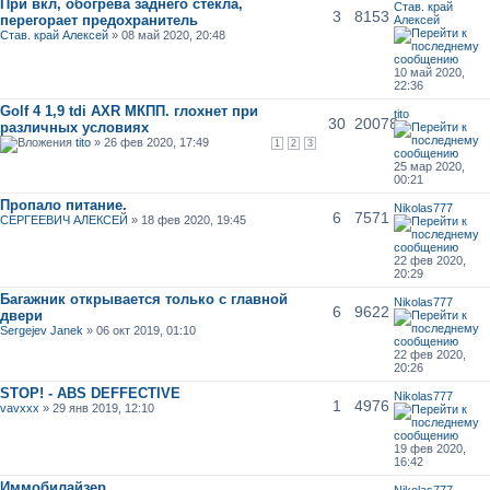
При вкл, обогрева заднего стекла,
Став. край
3
8153
перегорает предохранитель
Алексей
Став. край Алексей
» 08 май 2020, 20:48
10 май 2020,
22:36
Golf 4 1,9 tdi AXR МКПП. глохнет при
tito
30
20078
различных условиях
tito
» 26 фев 2020, 17:49
1
2
3
25 мар 2020,
00:21
Пропало питание.
Nikolas777
6
7571
СЕРГЕЕВИЧ АЛЕКСЕЙ
» 18 фев 2020, 19:45
22 фев 2020,
20:29
Багажник открывается только с главной
Nikolas777
6
9622
двери
Sergejev Janek
» 06 окт 2019, 01:10
22 фев 2020,
20:26
STOP! - ABS DEFFECTIVE
Nikolas777
1
4976
vavxxx
» 29 янв 2019, 12:10
19 фев 2020,
16:42
Иммобилайзер
Nikolas777