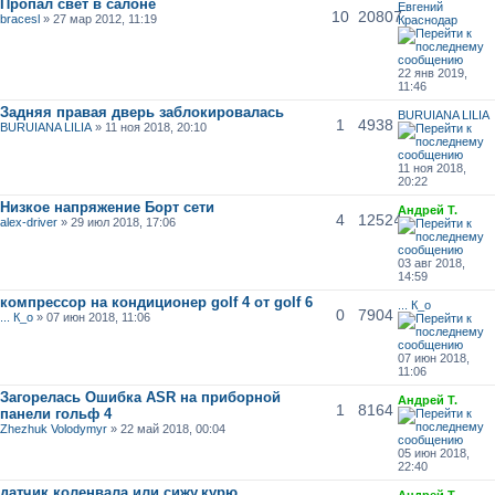
Пропал свет в салоне
Евгений
10
20807
bracesl
» 27 мар 2012, 11:19
Краснодар
22 янв 2019,
11:46
Задняя правая дверь заблокировалась
BURUIANA LILIA
1
4938
BURUIANA LILIA
» 11 ноя 2018, 20:10
11 ноя 2018,
20:22
Низкое напряжение Борт сети
Андрей Т.
4
12524
alex-driver
» 29 июл 2018, 17:06
03 авг 2018,
14:59
компрессор на кондиционер golf 4 от golf 6
... К_о
0
7904
... К_о
» 07 июн 2018, 11:06
07 июн 2018,
11:06
Загорелась Ошибка ASR на приборной
Андрей Т.
1
8164
панели гольф 4
Zhezhuk Volodymyr
» 22 май 2018, 00:04
05 июн 2018,
22:40
датчик коленвала или сижу,курю
Андрей Т.