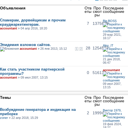
Объявления
Отв
Про
Последнее
еты
смот
сообщение
ры
Спамерам, дорвейщикам и прочим
Big BOSS
7
1375638
краудмаркетингерам.
accountant
» 04 апр 2016, 18:20
29 мар 2021,
16:17
Эпидемия взломов сайтов.
Alex_IT
28
1254507
accountant
» 26 янв 2013, 15:12
1
2
21 дек 2018,
06:47
Как стать участником партнерской
accountant
0
516136
программы?
accountant
» 09 июл 2007, 13:15
09 июл 2007,
13:15
Темы
Отв
Про
Последнее
еты
смот
сообщение
ры
Возбуждение генератора и индикация на
Виктор 1979,
2
19994
приборке
zoner
» 22 апр 2018, 15:29
19 фев 2024,
18:27