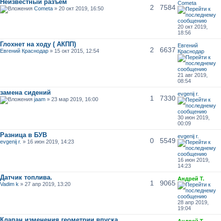
Неизвестный разъем
Cometa
2
7584
Cometa
» 20 окт 2019, 16:50
20 окт 2019,
18:56
Глохнет на ходу ( АКПП)
Евгений
2
6637
Евгений Краснодар
» 15 окт 2015, 12:54
Краснодар
21 авг 2019,
08:54
замена сидений
evgenij r.
1
7330
jaam
» 23 мар 2019, 16:00
30 июн 2019,
00:09
Разница в БУВ
evgenij r.
0
5549
evgenij r.
» 16 июн 2019, 14:23
16 июн 2019,
14:23
Датчик топлива.
Андрей Т.
1
9065
Vadim k
» 27 апр 2019, 13:20
28 апр 2019,
19:04
Клапан изменения геометрии впуска
Андрей Т.