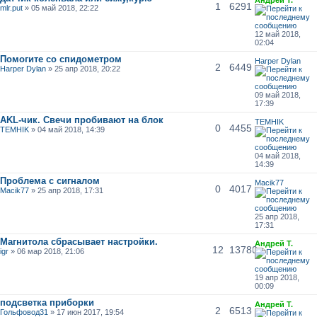
1
6291
mlr.put
» 05 май 2018, 22:22
12 май 2018,
02:04
Помогите со спидометром
Harper Dylan
2
6449
Harper Dylan
» 25 апр 2018, 20:22
09 май 2018,
17:39
AKL-чик. Свечи пробивают на блок
TEMHIK
0
4455
TEMHIK
» 04 май 2018, 14:39
04 май 2018,
14:39
Проблема с сигналом
Macik77
0
4017
Macik77
» 25 апр 2018, 17:31
25 апр 2018,
17:31
Магнитола сбрасывает настройки.
Андрей Т.
12
13780
igr
» 06 мар 2018, 21:06
19 апр 2018,
00:09
подсветка приборки
Андрей Т.
2
6513
Гольфовод31
» 17 июн 2017, 19:54