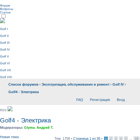
Форум
Вопросы
Статьи
Golf I
Golf II
Golf III
Golf IV
Golf V
Golf VI
Golf VII
Golf VIII
Список форумов
‹
Эксплуатация, обслуживание и ремонт
‹
Golf IV
‹
Golf4 - Электрика
FAQ
Регистрация
Вход
RSS
Golf4 - Электрика
Модераторы:
Glyma
,
Андрей Т.
Новая тема
Тем: 1758 •
Страница
1
из
36
•
...
1
2
3
4
5
36