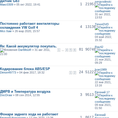
Датчик G83
sergvodinski
1
21951
Макс0309
» 05 окт 2022, 19:41
31 окт 2022,
13:53
Постоянно работают вентиляторы
TimonDVD
4
13136
охлаждения VW Golf 4
Моз Хам
» 26 мар 2020, 15:57
04 май 2022,
15:32
Re: Какой аккумулятор покупать.
Ray42
81
90746
DartMooR
» 31 авг 2011,
...
1
4
5
6
21:00
21 ноя 2021,
09:29
Кодирование блока ABS/ESP
Ivan1989
24
51227
Dimon49773
» 04 фев 2017, 18:32
1
2
22 янв 2021,
13:16
ДМРВ и Температура воздуха
Евгений 17
3
9513
DocDraw
» 08 сен 2014, 12:55
09 янв 2021,
01:50
Фонари заднего хода не работают
Евгений
1
8617
Евгений Краснодар
» 12 дек 2020, 13:38
Краснодар