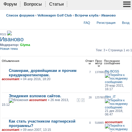
Форум
Вопросы
Статьи
Список форумов
‹
Volkswagen Golf Club
‹
Встречи клуба
‹
Иваново
FAQ
Регистрация
Вход
RSS
Иваново
Модератор:
Glyma
Новая тема
Тем: 3 • Страница
1
из
1
Объявления
Ответ
Прос
Последнее
ы
мотр
сообщение
ы
Спамерам, дорвейщикам и прочим
Big BOSS
7
1378962
краудмаркетингерам.
accountant
» 04 апр 2016, 18:20
29 мар 2021,
16:17
Эпидемия взломов сайтов.
Alex_IT
28
1257805
accountant
» 26 янв 2013,
1
2
15:12
21 дек 2018,
06:47
Как стать участником партнерской
accountant
0
516865
программы?
accountant
» 09 июл 2007, 13:15