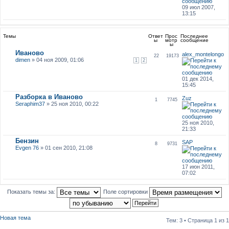
09 июл 2007,
13:15
Темы
Ответ
Прос
Последнее
ы
мотр
сообщение
ы
Иваново
alex_montelongo
22
19173
dimen
» 04 ноя 2009, 01:06
1
2
01 дек 2014,
15:45
Разборка в Иваново
Zuz
1
7745
Seraphim37
» 25 ноя 2010, 00:22
25 ноя 2010,
21:33
Бензин
SAP
8
9731
Evgen 76
» 01 сен 2010, 21:08
17 июн 2011,
07:02
Показать темы за:
Поле сортировки
Новая тема
Тем: 3 • Страница
1
из
1