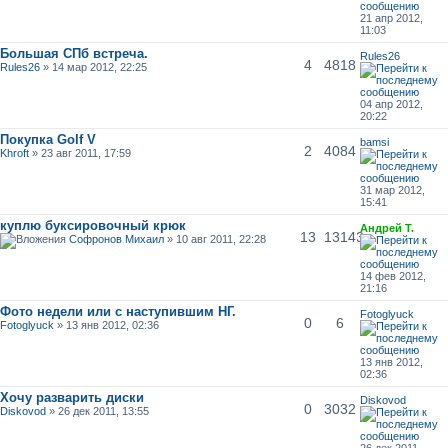
21 апр 2012,
11:03
Большая СПб встреча.
Rules26
4
4818
Rules26
» 14 мар 2012, 22:25
04 апр 2012,
20:22
Покупка Golf V
bamsi
2
4084
Khroft
» 23 авг 2011, 17:59
31 мар 2012,
15:41
куплю буксировочный крюк
Андрей Т.
13
13143
Софронов Михаил
» 10 авг 2011, 22:28
14 фев 2012,
21:16
Фото недели или с наступившим НГ.
Fotoglyuck
0
6
Fotoglyuck
» 13 янв 2012, 02:36
13 янв 2012,
02:36
Хочу разварить диски
Diskovod
0
3032
Diskovod
» 26 дек 2011, 13:55
26 дек 2011,