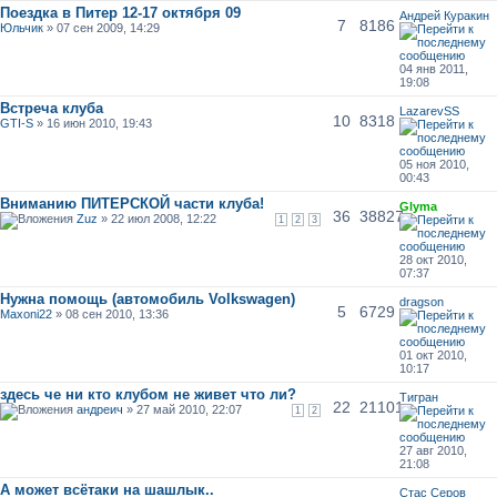
Поездка в Питер 12-17 октября 09
Андрей Куракин
7
8186
Юльчик
» 07 сен 2009, 14:29
04 янв 2011,
19:08
Встреча клуба
LazarevSS
10
8318
GTI-S
» 16 июн 2010, 19:43
05 ноя 2010,
00:43
Вниманию ПИТЕРСКОЙ части клуба!
Glyma
36
38827
Zuz
» 22 июл 2008, 12:22
1
2
3
28 окт 2010,
07:37
Нужна помощь (автомобиль Volkswagen)
dragson
5
6729
Maxoni22
» 08 сен 2010, 13:36
01 окт 2010,
10:17
здесь че ни кто клубом не живет что ли?
Тигран
22
21101
андреич
» 27 май 2010, 22:07
1
2
27 авг 2010,
21:08
А может всётаки на шашлык..
Стас Серов