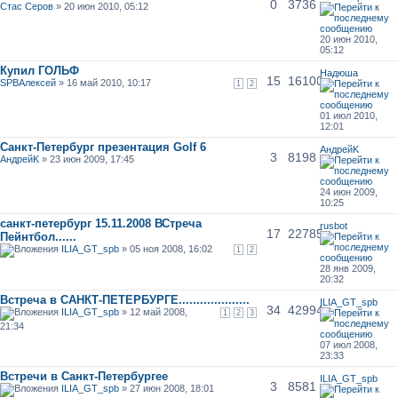
0
3736
Стас Серов
» 20 июн 2010, 05:12
20 июн 2010,
05:12
Купил ГОЛЬФ
Надюша
15
16100
SPBАлексей
» 16 май 2010, 10:17
1
2
01 июл 2010,
12:01
Санкт-Петербург презентация Golf 6
АндрейK
3
8198
АндрейK
» 23 июн 2009, 17:45
24 июн 2009,
10:25
санкт-петербург 15.11.2008 ВСтреча
rusbot
17
22785
Пейнтбол......
ILIA_GT_spb
» 05 ноя 2008, 16:02
1
2
28 янв 2009,
20:32
Встреча в САНКТ-ПЕТЕРБУРГЕ....................
ILIA_GT_spb
34
42994
ILIA_GT_spb
» 12 май 2008,
1
2
3
21:34
07 июл 2008,
23:33
Встречи в Санкт-Петербургее
ILIA_GT_spb
3
8581
ILIA_GT_spb
» 27 июн 2008, 18:01