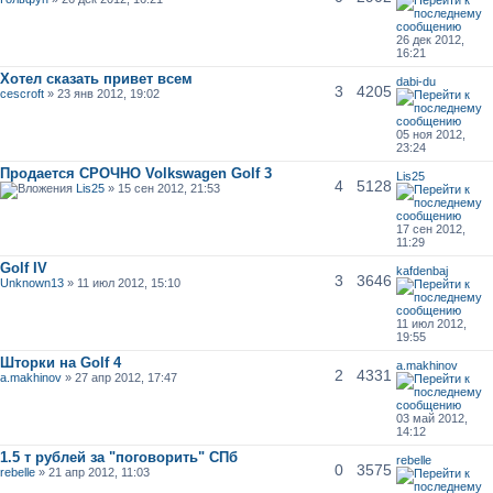
26 дек 2012,
16:21
Хотел сказать привет всем
dabi-du
3
4205
cescroft
» 23 янв 2012, 19:02
05 ноя 2012,
23:24
Продается СРОЧНО Volkswagen Golf 3
Lis25
4
5128
Lis25
» 15 сен 2012, 21:53
17 сен 2012,
11:29
Golf IV
kafdenbaj
3
3646
Unknown13
» 11 июл 2012, 15:10
11 июл 2012,
19:55
Шторки на Golf 4
a.makhinov
2
4331
a.makhinov
» 27 апр 2012, 17:47
03 май 2012,
14:12
1.5 т рублей за "поговорить" СПб
rebelle
0
3575
rebelle
» 21 апр 2012, 11:03