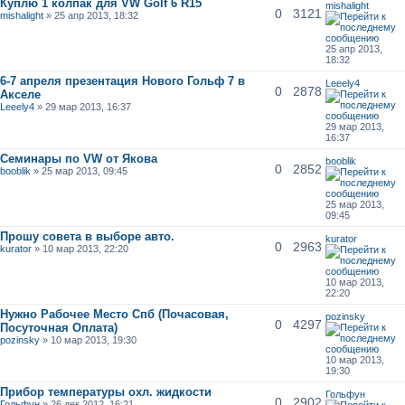
Куплю 1 колпак для VW Golf 6 R15
mishalight
0
3121
mishalight
» 25 апр 2013, 18:32
25 апр 2013,
18:32
6-7 апреля презентация Нового Гольф 7 в
Leeely4
0
2878
Акселе
Leeely4
» 29 мар 2013, 16:37
29 мар 2013,
16:37
Семинары по VW от Якова
booblik
0
2852
booblik
» 25 мар 2013, 09:45
25 мар 2013,
09:45
Прошу совета в выборе авто.
kurator
0
2963
kurator
» 10 мар 2013, 22:20
10 мар 2013,
22:20
Нужно Рабочее Место Спб (Почасовая,
pozinsky
0
4297
Посуточная Оплата)
pozinsky
» 10 мар 2013, 19:30
10 мар 2013,
19:30
Прибор температуры охл. жидкости
Гольфун
0
2902
Гольфун
» 26 дек 2012, 16:21