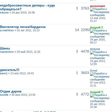
недобросовестные дилеры - куда
accountant
3
3763
обращаться?
tribunin
» 29 дек 2015, 10:36
12 янв 2016,
21:27
Вентилятор печки/бардачок
Андрей Т.
14
22950
a.makhinov
» 01 авг 2011, 10:13
29 дек 2015,
00:17
Шины
Andunpt
3
4478
mastertenn
» 29 май 2013, 11:32
24 дек 2013,
12:55
двигатель!!!
Great
1
3603
вано1
» 13 апр 2012, 19:43
07 сен 2013,
11:11
Отдам даром
Андрей Т.
3
4772
booblik
» 30 июл 2013, 13:35
26 авг 2013,
20:38