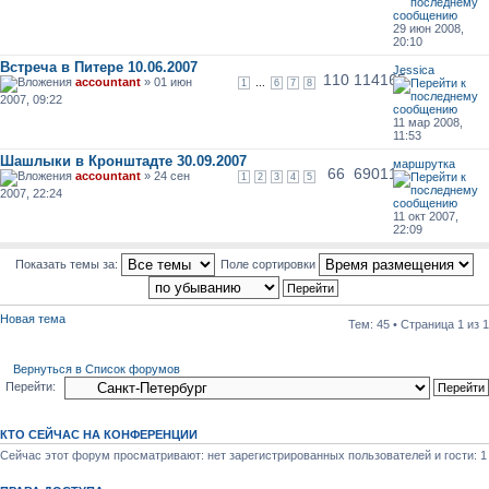
29 июн 2008,
20:10
Встреча в Питере 10.06.2007
Jessica
110
114165
accountant
» 01 июн
...
1
6
7
8
2007, 09:22
11 мар 2008,
11:53
Шашлыки в Кронштадте 30.09.2007
маршрутка
66
69011
accountant
» 24 сен
1
2
3
4
5
2007, 22:24
11 окт 2007,
22:09
Показать темы за:
Поле сортировки
Новая тема
Тем: 45 • Страница
1
из
1
Вернуться в Список форумов
Перейти:
КТО СЕЙЧАС НА КОНФЕРЕНЦИИ
Сейчас этот форум просматривают: нет зарегистрированных пользователей и гости: 1