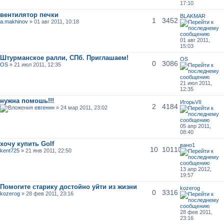
17:10
вентилятор печки
BLAKMAR
1
3452
a.makhinov
» 01 авг 2011, 10:18
01 авг 2011,
15:03
Штурманское ралли, СПб. Приглашаем!
OS
0
3086
OS
» 21 июл 2011, 12:35
21 июл 2011,
12:35
нужна помошь!!!
ИгорьVII
2
4184
евгеннн
» 24 мар 2011, 23:02
05 апр 2011,
08:40
хочу купить Golf
вано1
10
10110
kent725
» 21 янв 2011, 22:50
13 апр 2012,
19:57
Помогите старику достойно уйти из жизни
kozerog
0
3316
kozerog
» 28 фев 2011, 23:16
28 фев 2011,
23:16