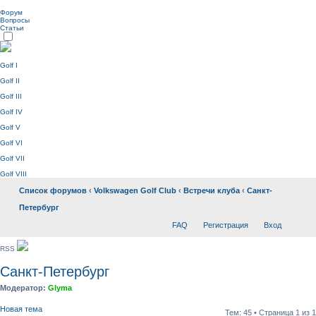
Форум
Вопросы
Статьи
Golf I
Golf II
Golf III
Golf IV
Golf V
Golf VI
Golf VII
Golf VIII
Список форумов
‹
Volkswagen Golf Club
‹
Встречи клуба
‹
Санкт-
Петербург
FAQ
Регистрация
Вход
RSS
Санкт-Петербург
Модератор:
Glyma
Новая тема
Тем: 45 • Страница
1
из
1