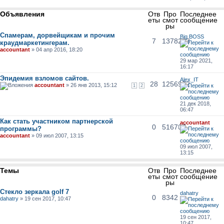
Объявления
Отв
Про
Последнее
еты
смот
сообщение
ры
Спамерам, дорвейщикам и прочим
Big BOSS
7
1378233
краудмаркетингерам.
accountant
» 04 апр 2016, 18:20
29 мар 2021,
16:17
Эпидемия взломов сайтов.
Alex_IT
28
1256972
accountant
» 26 янв 2013, 15:12
1
2
21 дек 2018,
06:47
Как стать участником партнерской
accountant
0
516707
программы?
accountant
» 09 июл 2007, 13:15
09 июл 2007,
13:15
Темы
Отв
Про
Последнее
еты
смот
сообщение
ры
Стекло зеркала golf 7
dahatry
0
8342
dahatry
» 19 сен 2017, 10:47
19 сен 2017,
10:47