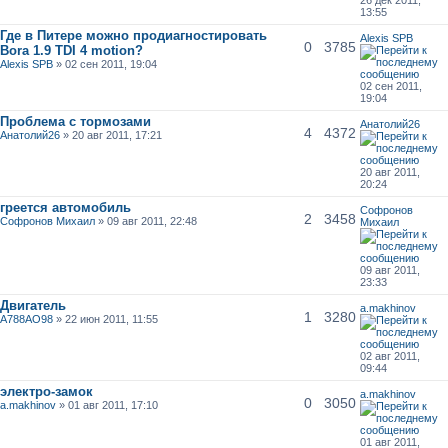
13:55
Где в Питере можно продиагностировать
Alexis SPB
0
3785
Bora 1.9 TDI 4 motion?
Alexis SPB
» 02 сен 2011, 19:04
02 сен 2011,
19:04
Проблема с тормозами
Анатолий26
4
4372
Анатолий26
» 20 авг 2011, 17:21
20 авг 2011,
20:24
греется автомобиль
Софронов
2
3458
Софронов Михаил
» 09 авг 2011, 22:48
Михаил
09 авг 2011,
23:33
Двигатель
a.makhinov
1
3280
A788AO98
» 22 июн 2011, 11:55
02 авг 2011,
09:44
электро-замок
a.makhinov
0
3050
a.makhinov
» 01 авг 2011, 17:10
01 авг 2011,