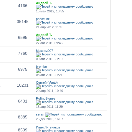
Андрей Т.
4166
15 май 2012, 18:55
работник
35145
21 апр 2012, 21:10
Андрей Т.
6595
27 авг 2011, 09:46
Максим007
7760
09 авг 2011, 21:19
brembo
6975
08 авг 2011, 21:21
Сергей (Vento)
1
10231
20 апр 2011, 10:40
RollingStones
6401
16 апр 2011, 11:29
seran
8385
25 дек 2010, 16:07
Иван Литвинков
8509