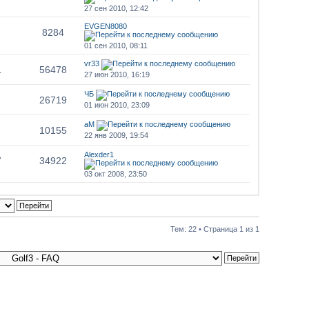
27 сен 2010, 12:42
EVGEN8080
8284
01 сен 2010, 08:11
vr33
1
56478
27 июн 2010, 16:19
ЧБ
26719
01 июн 2010, 23:09
аМ
10155
22 янв 2009, 19:54
Alexder1
7
34922
03 окт 2008, 23:50
Тем: 22 • Страница
1
из
1