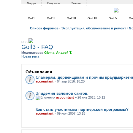
Форум
Вопросы
Статьи
Golf I
Golf II
Golf III
Golf IV
Golf V
Gol
Список форумов
‹
Эксплуатация, обслуживание и ремонт
‹
Gol
RSS
Golf3 - FAQ
Модераторы:
Glyma
,
Андрей Т.
Новая тема
Объявления
Спамерам, дорвейщикам и прочим краудмаркети
accountant
» 04 апр 2016, 18:20
Эпидемия взломов сайтов.
accountant
» 26 янв 2013, 15:12
Как стать участником партнерской программы?
accountant
» 09 июл 2007, 13:15