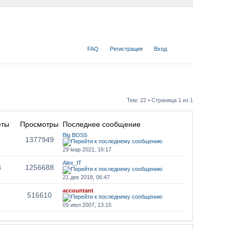
FAQ
Регистрация
Вход
Тем: 22 • Страница
1
из
1
еты
Просмотры
Последнее сообщение
Big BOSS
1377949
29 мар 2021, 16:17
Alex_IT
8
1256688
21 дек 2018, 06:47
accountant
516610
09 июл 2007, 13:15