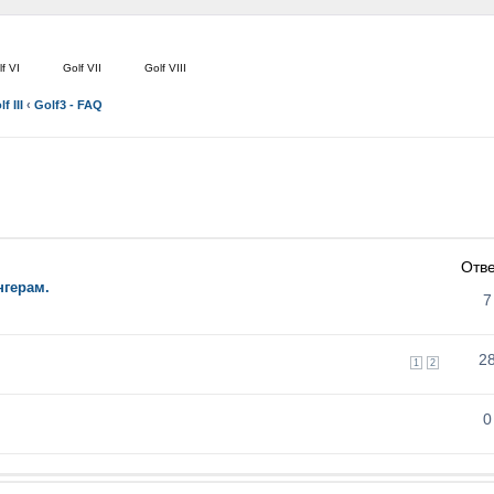
f VI
Golf VII
Golf VIII
f III
‹
Golf3 - FAQ
Отв
нгерам.
7
2
1
2
0