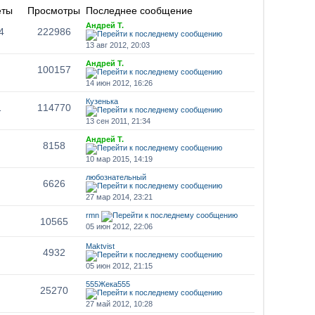
еты
Просмотры
Последнее сообщение
Андрей Т.
4
222986
13 авг 2012, 20:03
Андрей Т.
100157
14 июн 2012, 16:26
Кузенька
1
114770
13 сен 2011, 21:34
Андрей Т.
8158
10 мар 2015, 14:19
любознательный
6626
27 мар 2014, 23:21
rmn
10565
05 июн 2012, 22:06
Maktvist
4932
05 июн 2012, 21:15
555Жека555
25270
27 май 2012, 10:28