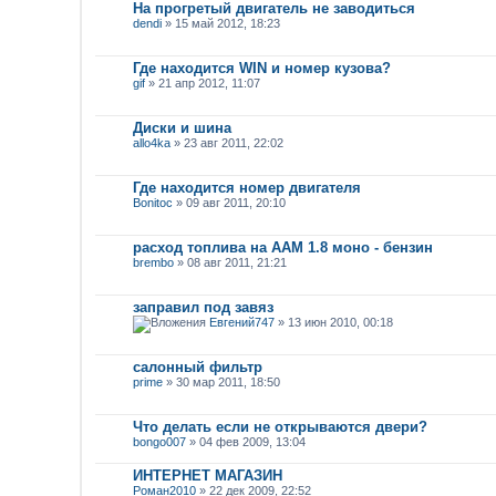
На прогретый двигатель не заводиться
dendi
» 15 май 2012, 18:23
Где находится WIN и номер кузова?
gif
» 21 апр 2012, 11:07
Диски и шина
allo4ka
» 23 авг 2011, 22:02
Где находится номер двигателя
Bonitoc
» 09 авг 2011, 20:10
расход топлива на ААМ 1.8 моно - бензин
brembo
» 08 авг 2011, 21:21
заправил под завяз
Евгений747
» 13 июн 2010, 00:18
салонный фильтр
prime
» 30 мар 2011, 18:50
Что делать если не открываются двери?
bongo007
» 04 фев 2009, 13:04
ИНТЕРНЕТ МАГАЗИН
Роман2010
» 22 дек 2009, 22:52