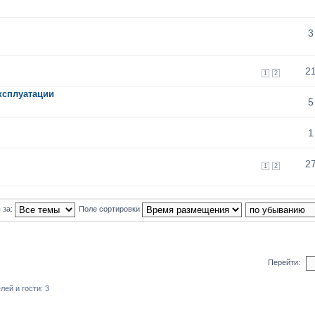
3
2
1
2
ксплуатации
5
1
2
1
2
 за:
Поле сортировки
Перейти:
ей и гости: 3