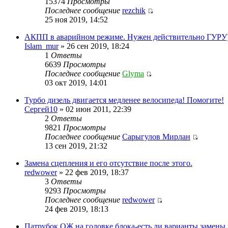
15374
Просмотры
Последнее сообщение
rezchik
25 ноя 2019, 14:52
АКПП в аварийном режиме. Нужен действительно ГУРУ
Islam_mur
» 26 сен 2019, 18:24
1
Ответы
6639
Просмотры
Последнее сообщение
Glyma
03 окт 2019, 14:01
Турбо дизель двигается медленее велосипеда! Помогите!
Сергей10
» 02 июн 2011, 22:39
2
Ответы
9821
Просмотры
Последнее сообщение
Сарыгулов Мирлан
13 сен 2019, 21:32
Замена сцепления и его отсутствие после этого.
redwower
» 22 фев 2019, 18:37
3
Ответы
9293
Просмотры
Последнее сообщение
redwower
24 фев 2019, 18:13
Патрубок ОЖ на головке блока-есть ли варианты замены 