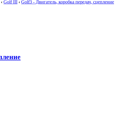
‹
Golf III
‹
Golf3 - Двигатель, коробка передач, сцепление
епление