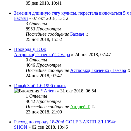
05 дек 2018, 10:41
Заменил длинную тягу кулисы, перестала включаться 5 я 
Басмач
» 07 окт 2018, 13:12
3
Ответы
8953
Просмотры
Последнее сообщение
Басмач
25 ноя 2018, 15:52
Провода ДТОЖ
Астровко(Ткаченко) Тамара
» 24 ноя 2018, 07:47
0
Ответы
4046
Просмотры
Последнее сообщение
Астровко(Ткаченко) Тамара
24 ноя 2018, 07:47
Гольф 3 об.1.6 1996 г.вып.
* Artem
» 31 окт 2018, 06:54
1
Ответы
4642
Просмотры
Последнее сообщение
Андрей Т.
23 ноя 2018, 21:00
Расход по городу 18-20л! GOLF 3 АКПП 2Л 1994г
SHON
» 02 сен 2018, 10:46