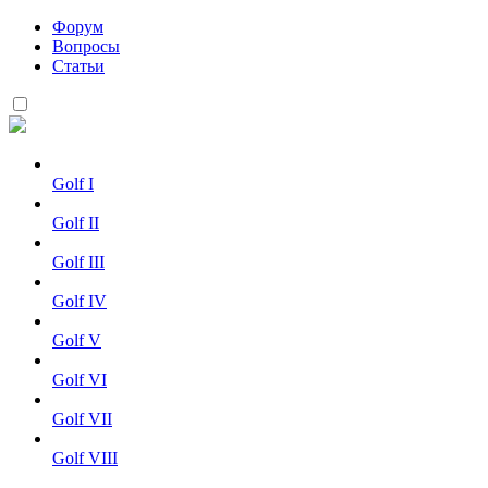
Форум
Вопросы
Статьи
Golf I
Golf II
Golf III
Golf IV
Golf V
Golf VI
Golf VII
Golf VIII