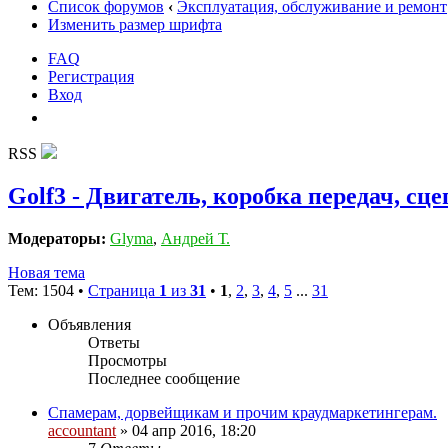
Список форумов
‹
Эксплуатация, обслуживание и ремонт
Изменить размер шрифта
FAQ
Регистрация
Вход
RSS
Golf3 - Двигатель, коробка передач, сц
Модераторы:
Glyma
,
Андрей Т.
Новая тема
Тем: 1504 •
Страница
1
из
31
•
1
,
2
,
3
,
4
,
5
...
31
Объявления
Ответы
Просмотры
Последнее сообщение
Спамерам, дорвейщикам и прочим краудмаркетингерам.
accountant
» 04 апр 2016, 18:20