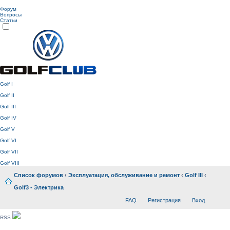
Форум
Вопросы
Статьи
Golf I
Golf II
Golf III
Golf IV
Golf V
Golf VI
Golf VII
Golf VIII
Список форумов
‹
Эксплуатация, обслуживание и ремонт
‹
Golf III
‹
Golf3 - Электрика
FAQ
Регистрация
Вход
RSS