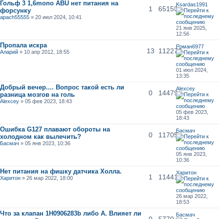
Гольф 3 1,6mono ABU нет питания на
Ksardas1991
1
65150
форсунку
apach55555
» 20 июл 2024, 10:41
21 янв 2025,
12:56
Пропала искра
Роман6977
13
112270
Аларий
» 10 апр 2012, 18:55
01 июл 2024,
13:35
Добрый вечер.... Вопрос такой есть ли
Alexcey
0
14479
разница мозгов на голь
Alexcey
» 05 фев 2023, 18:43
05 фев 2023,
18:43
Ошибка G127 плавают обороты на
Басмач
0
11705
холодном как вылечить?
Басмач
» 05 янв 2023, 10:36
05 янв 2023,
10:36
Нет питания на фишку датчика Холла.
Харитон
1
11441
Харитон
» 26 мар 2022, 18:00
26 мар 2022,
18:53
Что за клапан 1H0906283b либо А. Влияет ли
Басмач
0
5770