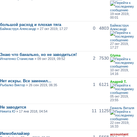
19 ноя 2019,
00:01
большой расход и плохая тяга
Баймаструк
0
4803
Баймаструк Александр
» 27 окт 2019, 17:27
Александр
27 окт 2019,
17:27
Знаю что банально, но не заводиться!
Glyma
2
7530
Игнатенко Станислав
» 09 окт 2019, 09:52
10 окт 2019,
14:16
Нет искры. Все заменил...
Андрей Т.
1
6121
Рыбалко Виктор
» 26 сен 2019, 06:35
05 окт 2019,
23:55
Не заводится
Гинкель Виталя
11
11259
Никита Ю
» 17 янв 2018, 04:54
22 сен 2019,
16:33
Иммобилайзер
accountant
1
5668