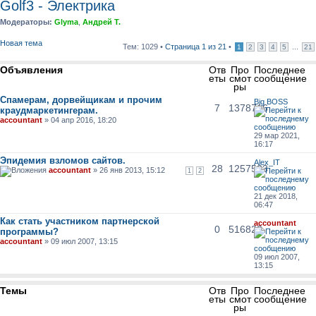
Golf3 - Электрика
Модераторы:
Glyma
,
Андрей Т.
Новая тема
Тем: 1029 •
Страница
1
из
21
•
...
1
2
3
4
5
21
Объявления
Отв
Про
Последнее
еты
смот
сообщение
ры
Спамерам, дорвейщикам и прочим
Big BOSS
7
1378716
краудмаркетингерам.
accountant
» 04 апр 2016, 18:20
29 мар 2021,
16:17
Эпидемия взломов сайтов.
Alex_IT
28
1257523
accountant
» 26 янв 2013, 15:12
1
2
21 дек 2018,
06:47
Как стать участником партнерской
accountant
0
516823
программы?
accountant
» 09 июл 2007, 13:15
09 июл 2007,
13:15
Темы
Отв
Про
Последнее
еты
смот
сообщение
ры