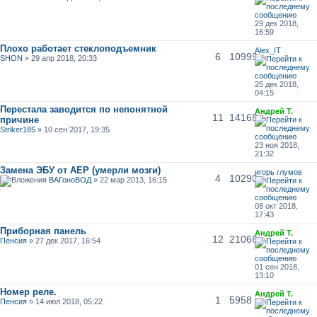
29 дек 2018,
16:59
Плохо работает стеклоподъемник
Alex_IT
6
10999
SHON
» 29 апр 2018, 20:33
25 дек 2018,
04:15
Перестала заводится по непонятной
Андрей Т.
11
14168
причине
Striker185
» 10 сен 2017, 19:35
23 ноя 2018,
21:32
Замена ЭБУ от AEP (умерли мозги)
игорь глумов
4
10290
ВАГоноВОД
» 22 мар 2013, 16:15
08 окт 2018,
17:43
Приборная панель
Андрей Т.
12
21066
Пенсия
» 27 дек 2017, 16:54
01 сен 2018,
13:10
Номер реле.
Андрей Т.
1
5958
Пенсия
» 14 июл 2018, 05:22