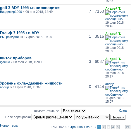
15:37
golf 3 ADY 1995 г.в не заводится
Андрей Т.
7
7153
Владимир1990
» 09 янв 2018, 14:49
19 фев 2018,
20:46
Гольф 3 1995 г.в ADY
Андрей Т.
1
3515
РК Гражданин
» 17 фев 2018, 19:26
19 фев 2018,
20:39
щиток приборов
Андрей Т.
3
6087
igorruo
» 08 фев 2018, 15:00
19 фев 2018,
20:17
Уровень охлаждающей жидкости
andrijs
0
4144
andrijs
» 11 фев 2018, 15:07
11 фев 2018,
15:07
След.
Показать темы за:
Поле сортировки
Новая тема
Тем: 1029 •
Страница
1
из
21
•
...
1
2
3
4
5
21