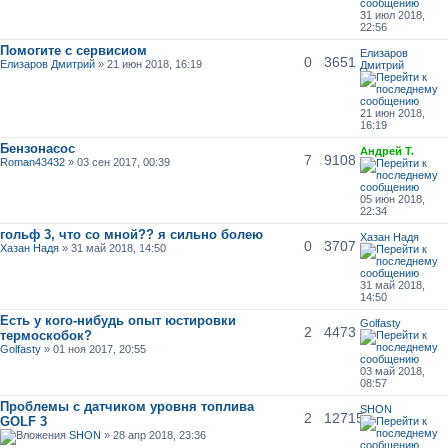
31 июл 2018,
22:56
Помогите с сервисиом
Елизаров
0
3651
Елизаров Дмитрий
» 21 июн 2018, 16:19
Дмитрий
21 июн 2018,
16:19
Бензонасос
Андрей Т.
7
9108
Roman43432
» 03 сен 2017, 00:39
05 июн 2018,
22:34
гольф 3, что со мной?? я сильно болею
Хазан Надя
0
3707
Хазан Надя
» 31 май 2018, 14:50
31 май 2018,
14:50
Есть у кого-нибудь опыт юстировки
Golfasty
2
4473
термоскобок?
Golfasty
» 01 ноя 2017, 20:55
03 май 2018,
08:57
Проблемы с датчиком уровня топлива
SHON
2
12715
GOLF 3
SHON
» 28 апр 2018, 23:36