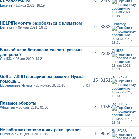
на холостой хо
Басмач
» 12 ноя 2021, 16:19
12 ноя 2021,
16:19
HELP!Помогите разобраться с климатом
Demintey
0
8833
Demintey
» 09 май 2021, 16:21
09 май 2021,
16:21
В какой цепи безопасно сделать разрыв
Golf533
4
22329
для реле ?
Golf533
» 06 авг 2020, 13:21
22 апр 2021,
10:39
Golf 3. АКПП в аварийном режиме. Нужна
Big BOSS
15
31518
помощь...
Мурзагалиев Ислам
» 23 июл 2019, 21:15
1
2
19 мар 2021,
18:43
Плавают обороты
Big BOSS
3
11557
Whiteman
» 26 фев 2018, 01:00
19 мар 2021,
18:42
Не работают поворотники реле щелкает
Big BOSS
1
9554
Hunter557
» 15 дек 2020, 15:15