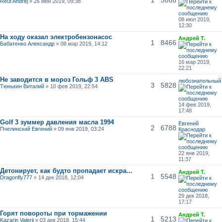
Reut Andrej
» 26 июн 2019, 09:38
08 июл 2019,
12:30
На ходу оказал электробензонасос
Андрей Т.
1
8466
Бабатенко Александр
» 08 мар 2019, 14:12
16 мар 2019,
22:21
Не заводится в мороз Гольф 3 ABS
любознательный
3
5828
Тюнькин Виталий
» 10 фев 2019, 22:54
14 фев 2019,
17:48
Golf 3 зуммер давления масла 1994
Евгений
2
6788
Пчелинский Евгений
» 09 янв 2019, 03:24
Краснодар
22 янв 2019,
11:37
Детонирует, как будто пропадает искра...
Андрей Т.
1
5548
Dragonfly777
» 14 дек 2018, 12:04
29 дек 2018,
17:17
Горят повороты при тормажении
Андрей Т.
1
5213
Kazarin Valerii
» 03 дек 2018, 15:44