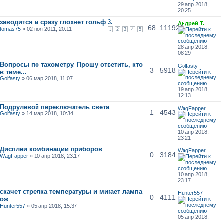
29 апр 2018,
20:25
заводится и сразу глохнет гольф 3.
Андрей Т.
68
111920
tomas75
» 02 ноя 2011, 20:11
1
2
3
4
5
28 апр 2018,
08:29
Вопросы по тахометру. Прошу ответить, кто
Golfasty
3
5918
в теме...
Golfasty
» 06 мар 2018, 11:07
19 апр 2018,
12:13
Подрулевой переключатель света
WagFapper
1
4543
Golfasty
» 14 мар 2018, 10:34
10 апр 2018,
23:21
Дисплей комбинации приборов
WagFapper
0
3184
WagFapper
» 10 апр 2018, 23:17
10 апр 2018,
23:17
скачет стрелка температуры и мигает лампа
Hunter557
0
4111
ож
Hunter557
» 05 апр 2018, 15:37
05 апр 2018,