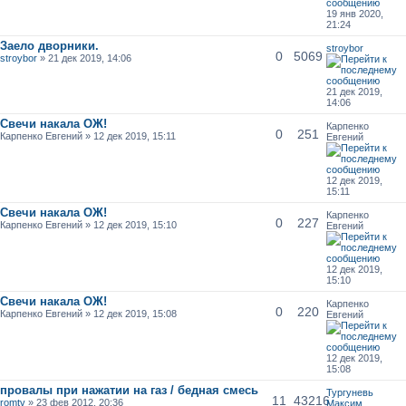
19 янв 2020,
21:24
Заело дворники.
stroybor
0
5069
stroybor
» 21 дек 2019, 14:06
21 дек 2019,
14:06
Свечи накала ОЖ!
Карпенко
0
251
Карпенко Евгений » 12 дек 2019, 15:11
Евгений
12 дек 2019,
15:11
Свечи накала ОЖ!
Карпенко
0
227
Карпенко Евгений » 12 дек 2019, 15:10
Евгений
12 дек 2019,
15:10
Свечи накала ОЖ!
Карпенко
0
220
Карпенко Евгений » 12 дек 2019, 15:08
Евгений
12 дек 2019,
15:08
провалы при нажатии на газ / бедная смесь
Тургуневь
11
43216
romtv
» 23 фев 2012, 20:36
Максим