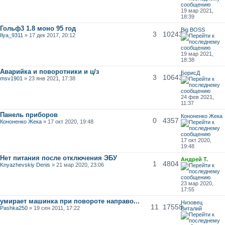
19 мар 2021,
18:39
Гольф3 1.8 моно 95 год
Big BOSS
3
10243
Ilya_9311
» 17 дек 2017, 20:12
19 мар 2021,
18:38
Аварийка и поворотники и ц/з
БорисД
3
10643
msv1901
» 23 янв 2021, 17:38
24 фев 2021,
11:37
Панель приборов
Кононенко Жека
0
4357
Кононенко Жека
» 17 окт 2020, 19:48
17 окт 2020,
19:48
Нет питания после отключения ЭБУ
Андрей Т.
1
4804
Knyazhevskiy Denis
» 21 мар 2020, 23:06
23 мар 2020,
17:55
умирает машинка при повороте направо...
Низовец
11
17558
Pashka250
» 19 сен 2011, 17:22
Виталий