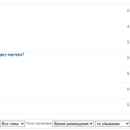
0
4
5
дку картера?
0
5
0
5
Поле сортировки