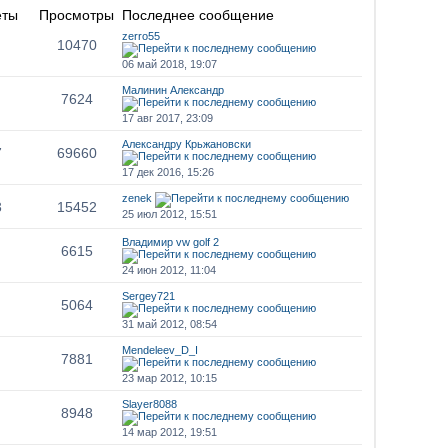
еты
Просмотры
Последнее сообщение
zerro55
10470
06 май 2018, 19:07
Малинин Александр
7624
17 авг 2017, 23:09
Александру Крьжановски
7
69660
17 дек 2016, 15:26
zenek
3
15452
25 июл 2012, 15:51
Владимир vw golf 2
6615
24 июн 2012, 11:04
Sergey721
5064
31 май 2012, 08:54
Mendeleev_D_I
7881
23 мар 2012, 10:15
Slayer8088
8948
14 мар 2012, 19:51