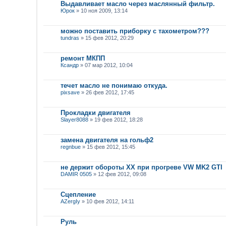
Выдавливает масло через маслянный фильтр.
Юрок
» 10 ноя 2009, 13:14
можно поставить приборку с тахометром???
tundras
» 15 фев 2012, 20:29
ремонт МКПП
Ксандр
» 07 мар 2012, 10:04
течет масло не понимаю откуда.
pixsave
» 26 фев 2012, 17:45
Прокладки двигателя
Slayer8088
» 19 фев 2012, 18:28
замена двигателя на гольф2
regnbue
» 15 фев 2012, 15:45
не держит обороты ХХ при прогреве VW MK2 GTI
DAMIR 0505
» 12 фев 2012, 09:08
Сцепление
AZergIy
» 10 фев 2012, 14:11
Руль