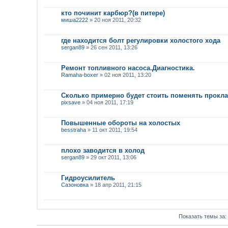
кто починит карбюр?(в питере)
миша2222
» 20 ноя 2011, 20:32
где находится болт регулировки холостого хода
sergan89
» 26 сен 2011, 13:26
Ремонт топливного насоса.Диагностика.
Ramaha-boxer
» 02 ноя 2011, 13:20
Сколько примерно будет стоить поменять прокла
pixsave
» 04 ноя 2011, 17:19
Повышенные обороты на холостых
besstraha
» 11 окт 2011, 19:54
плохо заводится в холод
sergan89
» 29 окт 2011, 13:06
Гидроусилитель
Сазоновка
» 18 апр 2011, 21:15
Показать темы за: