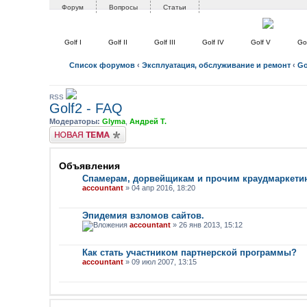
Форум
Вопросы
Статьи
Golf I
Golf II
Golf III
Golf IV
Golf V
Gol
Список форумов
‹
Эксплуатация, обслуживание и ремонт
‹
Gol
RSS
Golf2 - FAQ
Модераторы:
Glyma
,
Андрей Т.
Новая тема
Объявления
Спамерам, дорвейщикам и прочим краудмаркети
accountant
» 04 апр 2016, 18:20
Эпидемия взломов сайтов.
accountant
» 26 янв 2013, 15:12
Как стать участником партнерской программы?
accountant
» 09 июл 2007, 13:15