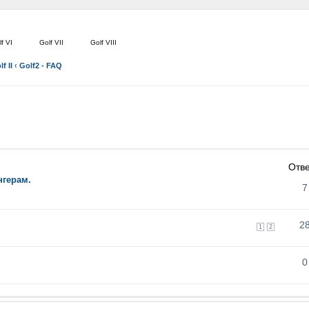
f VI
Golf VII
Golf VIII
f II
‹
Golf2 - FAQ
Отв
нгерам.
7
2
1
2
0