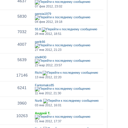
4637
07 фев 2012, 23:02
gansta1979
5830
04 фев 2012, 19:18
55.8
7032
28 янв 2012, 18:51
garik66
4007
27 янв 2012, 21:23
shell430
5639
23 мар 2012, 23:57
Richi
17146
13 янв 2012, 22:20
Fantomaks85
6241
11 янв 2012, 21:30
Nurik
3960
03 янв 2012, 16:01
Андрей Т.
10263
01 янв 2012, 17:37