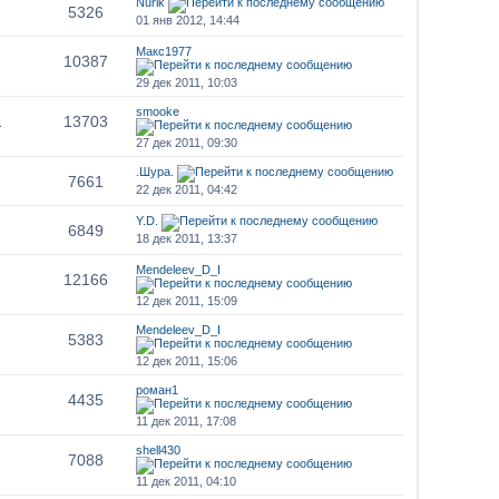
Nurik
5326
01 янв 2012, 14:44
Макс1977
10387
29 дек 2011, 10:03
smooke
1
13703
27 дек 2011, 09:30
.Шура.
7661
22 дек 2011, 04:42
Y.D.
6849
18 дек 2011, 13:37
Mendeleev_D_I
12166
12 дек 2011, 15:09
Mendeleev_D_I
5383
12 дек 2011, 15:06
роман1
4435
11 дек 2011, 17:08
shell430
7088
11 дек 2011, 04:10