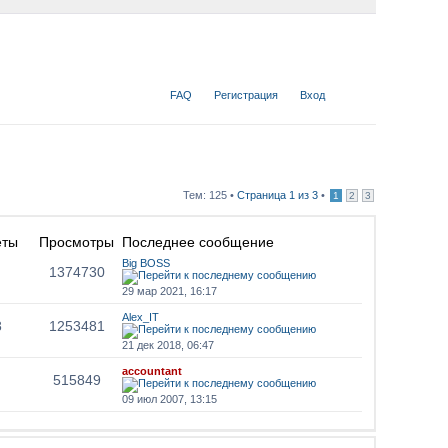
FAQ
Регистрация
Вход
Тем: 125 •
Страница
1
из
3
•
1
2
3
еты
Просмотры
Последнее сообщение
Big BOSS
1374730
29 мар 2021, 16:17
Alex_IT
8
1253481
21 дек 2018, 06:47
accountant
515849
09 июл 2007, 13:15