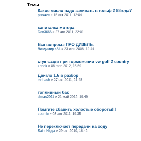
Темы
Какое масло надо заливать в гольф 2 88года?
pixsave
» 15 окт 2011, 12:04
капиталка мотора
Den3666
» 27 авг 2011, 22:01
Все вопросы ПРО ДИЗЕЛЬ.
Владимир 434
» 23 июн 2008, 12:44
стук сзади при торможении vw golf 2 country
zenek
» 08 фев 2012, 15:59
Двигло 1.6 в разбор
mr.hash
» 27 окт 2011, 21:48
топливный бак
dimas2011
» 21 май 2012, 19:49
Помгите сбавить холостые обороты!!!
cosmic
» 03 авг 2011, 19:35
Не переключает передачи на ходу
Saint Nigga
» 29 окт 2010, 16:42