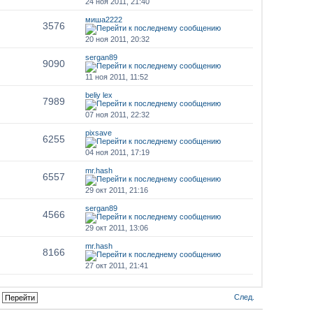
24 ноя 2011, 21:40
миша2222
3576
20 ноя 2011, 20:32
sergan89
9090
11 ноя 2011, 11:52
beliy lex
7989
07 ноя 2011, 22:32
pixsave
6255
04 ноя 2011, 17:19
mr.hash
6557
29 окт 2011, 21:16
sergan89
4566
29 окт 2011, 13:06
mr.hash
8166
27 окт 2011, 21:41
След.