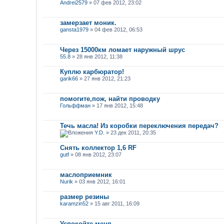
Andrei2579
» 07 фев 2012, 23:02
замерзает моник.
gansta1979
» 04 фев 2012, 06:53
Через 15000км ломает наружный шрус
55.8
» 28 янв 2012, 11:38
Куплю карбюратор!
garik66
» 27 янв 2012, 21:23
помогите,пож, найти проводку
Гольффман
» 17 янв 2012, 15:48
Течь масла! Из коробки переключения передач?
Y.D.
» 23 дек 2011, 20:35
Снять коллектор 1,6 RF
gutf
» 08 янв 2012, 23:07
маслоприемник
Nurik
» 03 янв 2012, 16:01
размер резины
karamzin52
» 15 авг 2011, 16:09
Успокойте меня