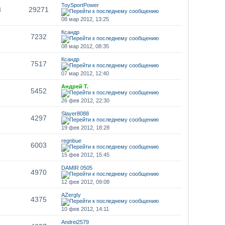
ToySportPower
3
29271
08 мар 2012, 13:25
Ксандр
7232
08 мар 2012, 08:35
Ксандр
7517
07 мар 2012, 12:40
Андрей Т.
5452
26 фев 2012, 22:30
Slayer8088
4297
19 фев 2012, 18:28
regnbue
6003
15 фев 2012, 15:45
DAMIR 0505
4970
12 фев 2012, 09:08
AZergIy
4375
10 фев 2012, 14:11
Andrei2579