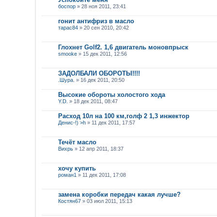
боспор
» 28 ноя 2011, 23:41
гонит антифриз в масло
тарас84
» 20 сен 2010, 20:42
Глохнет Golf2. 1,6 двигатель моновпрыск
smooke
» 15 дек 2011, 12:56
ЗАДОЛБАЛИ ОБОРОТЫ!!!!
.Шура.
» 16 дек 2011, 20:50
Высокие обороты холостого хода
Y.D.
» 18 дек 2011, 08:47
Расход 10л на 100 км,голф 2 1,3 инжектор
Денис-!) >h
» 11 дек 2011, 17:57
Течёт масло
Вихрь
» 12 апр 2011, 18:37
хочу купить
роман1
» 11 дек 2011, 17:08
замена коробки передач какая лучше?
Костян67
» 03 июл 2011, 15:13