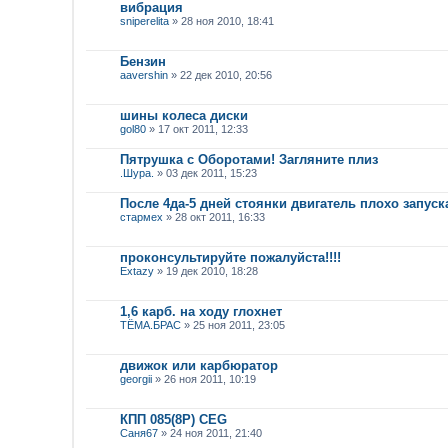
вибрация
sniperelita
» 28 ноя 2010, 18:41
Бензин
aavershin
» 22 дек 2010, 20:56
шины колеса диски
gol80
» 17 окт 2011, 12:33
Пятрушка с Оборотами! Загляните плиз
.Шура.
» 03 дек 2011, 15:23
После 4да-5 дней стоянки двигатель плохо запуск
стармех
» 28 окт 2011, 16:33
проконсультируйте пожалуйста!!!!
Extazy
» 19 дек 2010, 18:28
1,6 карб. на ходу глохнет
ТЁМА.БРАС
» 25 ноя 2011, 23:05
движок или карбюратор
georgii
» 26 ноя 2011, 10:19
КПП 085(8Р) CEG
Саня67
» 24 ноя 2011, 21:40