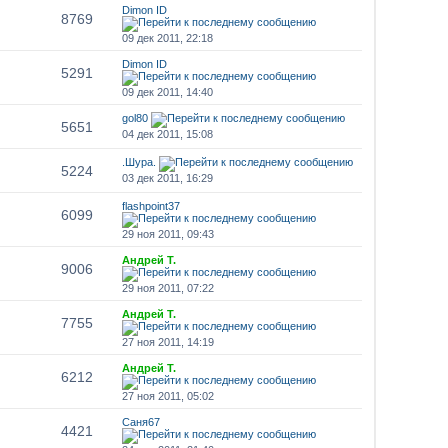
Dimon ID
8769
09 дек 2011, 22:18
Dimon ID
5291
09 дек 2011, 14:40
gol80
5651
04 дек 2011, 15:08
.Шура.
5224
03 дек 2011, 16:29
flashpoint37
6099
29 ноя 2011, 09:43
Андрей Т.
9006
29 ноя 2011, 07:22
Андрей Т.
7755
27 ноя 2011, 14:19
Андрей Т.
6212
27 ноя 2011, 05:02
Саня67
4421