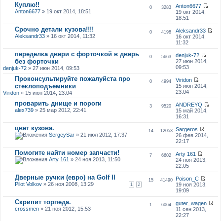
Куплю!!
Anton6677
0
3283
Anton6677
» 19 окт 2014, 18:51
19 окт 2014,
18:51
Срочно детали кузова!!!!
Aleksandr33
0
4198
Aleksandr33
» 16 окт 2014, 11:32
16 окт 2014,
11:32
переделка двери с форточкой в дверь
denjuk-72
0
5663
без форточки
27 июн 2014,
09:53
denjuk-72
» 27 июн 2014, 09:53
Проконсультируйте пожалуйста про
Viridon
0
4994
стеклоподъемники
15 июн 2014,
23:04
Viridon
» 15 июн 2014, 23:04
проварить днище и пороги
ANDREYQ
3
9520
alex739
» 25 мар 2012, 22:41
15 май 2014,
16:31
цвет кузова.
Sargeros
14
12053
SergeySar
» 21 июл 2012, 17:37
26 фев 2014,
22:17
Помогите найти номер запчасти!
Arty 161
7
6602
Arty 161
» 24 ноя 2013, 11:50
24 ноя 2013,
22:05
Дверные ручки (евро) на Golf II
Poison_C
15
41490
Pilot Volkov
» 26 ноя 2008, 13:29
19 ноя 2013,
1
2
19:09
Скрипит торпеда.
guter_wagen
1
6064
crossmen
» 21 ноя 2012, 15:53
11 сен 2013,
22:27