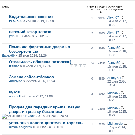
Темы
Ответ
Прос
Последнее
ы
мотр
сообщение
ы
Водительское седение
Alex_87
1
10834
BOOX09
» 23 ноя 2014, 12:09
14 июл 2017,
16:22
верхний зазор капота
Alex_87
2
3685
jafru
» 13 мар 2017, 18:16
14 июл 2017,
16:18
Поменяю форточные двери на
Дарья69
0
2929
безфорточные
15 июн 2016,
11:28
Дарья69
» 15 июн 2016, 11:28
Отклеилась обшивка потолка=(
Дарья69
46
44583
Itishnic
» 05 сен 2009, 17:36
15 июн 2016,
1
2
3
4
11:13
Замена сайлентблоков
AndriyKo
0
2859
AndriyKo
» 22 фев 2016, 13:54
22 фев 2016,
13:54
кузов
Mihha55
2
6085
andrei II
» 01 июл 2012, 11:08
19 июн 2015,
16:25
Продам два передних крыла, левую
Mihha55
5
13998
дверь и крышку багажника
19 июн 2015,
16:24
romashka
» 16 авг 2010, 20:51
установка нового двгателя и торпеды
Michaelcib
1
6268
dimon-soligorsk
» 31 июл 2013, 11:45
17 дек 2014,
16:19