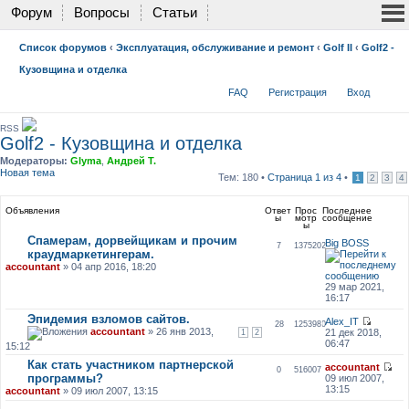
Форум
Вопросы
Статьи
Список форумов
‹
Эксплуатация, обслуживание и ремонт
‹
Golf II
‹
Golf2 -
Кузовщина и отделка
FAQ
Регистрация
Вход
RSS
Golf2 - Кузовщина и отделка
Модераторы:
Glyma
,
Андрей Т.
Новая тема
Тем: 180 •
Страница
1
из
4
•
1
2
3
4
Объявления
Ответ
Прос
Последнее
ы
мотр
сообщение
ы
Спамерам, дорвейщикам и прочим
Big BOSS
7
1375202
краудмаркетингерам.
accountant
» 04 апр 2016, 18:20
29 мар 2021,
16:17
Эпидемия взломов сайтов.
Alex_IT
28
1253980
accountant
» 26 янв 2013,
21 дек 2018,
1
2
06:47
15:12
Как стать участником партнерской
accountant
0
516007
программы?
09 июл 2007,
13:15
accountant
» 09 июл 2007, 13:15