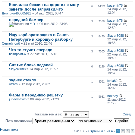
Кончился бензин на дороге-не могу
kazemir78
6
14321
завезти,после заправки.что
24 мар 2012,
13:04
Дмитрий465805911
» 04 июл 2011, 08:47
передний бампер
kazemir78
3
7168
Y.D.
» 06 янв 2012, 23:06
24 мар 2012,
12:59
Ищу карбюраторщика в Санкт-
Slayer8088
3
8470
Петербурге и хорошую разборку
22 мар 2012,
19:53
Сергей_спб
» 21 май 2010, 22:46
Что то стучит спереди
Slayer8088
5
7305
flashpoint37
» 27 окт 2011, 15:45
22 мар 2012,
19:40
Снятие блока педалей
Slayer8088
0
4146
Slayer8088
» 14 мар 2012, 19:57
14 мар 2012,
19:57
заднее стекло
lesia82
1
4551
otrars
» 12 мар 2012, 20:02
14 мар 2012,
16:02
Фары в переднюю решетку
neznay
1
5631
jurlovmaxim
» 08 мар 2012, 21:23
11 мар 2012,
21:56
След.
Показать темы за:
Поле сортировки
Новая тема
Тем: 180 •
Страница
1
из
4
•
1
2
3
4