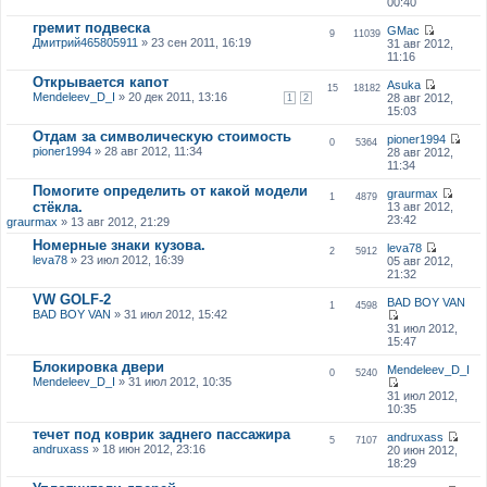
00:40
гремит подвеска
GMac
9
11039
Дмитрий465805911
» 23 сен 2011, 16:19
31 авг 2012,
11:16
Открывается капот
Asuka
15
18182
Mendeleev_D_I
» 20 дек 2011, 13:16
28 авг 2012,
1
2
15:03
Отдам за символическую стоимость
pioner1994
0
5364
pioner1994
» 28 авг 2012, 11:34
28 авг 2012,
11:34
Помогите определить от какой модели
graurmax
1
4879
стёкла.
13 авг 2012,
23:42
graurmax
» 13 авг 2012, 21:29
Номерные знаки кузова.
leva78
2
5912
leva78
» 23 июл 2012, 16:39
05 авг 2012,
21:32
VW GOLF-2
BAD BOY VAN
1
4598
BAD BOY VAN
» 31 июл 2012, 15:42
31 июл 2012,
15:47
Блокировка двери
Mendeleev_D_I
0
5240
Mendeleev_D_I
» 31 июл 2012, 10:35
31 июл 2012,
10:35
течет под коврик заднего пассажира
andruxass
5
7107
andruxass
» 18 июн 2012, 23:16
20 июн 2012,
18:29