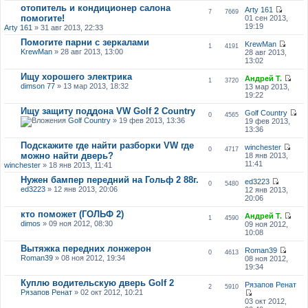
отопитель и кондиционер салона
Arty 161
7
7669
помогите!
01 сен 2013,
19:19
Arty 161
» 31 авг 2013, 22:33
Помогите парни с зеркалами
KrewMan
1
4191
KrewMan
» 28 авг 2013, 13:00
28 авг 2013,
13:02
Ищу хорошего электрика
Андрей Т.
1
3720
dimson 77
» 13 мар 2013, 18:32
13 мар 2013,
19:22
Ищу защиту поддона VW Golf 2 Country
Golf Country
0
4565
Golf Country
» 19 фев 2013, 13:36
19 фев 2013,
13:36
Подскажите где найти разборки VW где
winchester
0
4717
можно найти дверь?
18 янв 2013,
11:41
winchester
» 18 янв 2013, 11:41
Нужен бампер передний на Гольф 2 88г.
ed3223
0
5480
ed3223
» 12 янв 2013, 20:06
12 янв 2013,
20:06
кто поможет (ГОЛЬФ 2)
Андрей Т.
1
4590
dimos
» 09 ноя 2012, 08:30
09 ноя 2012,
10:08
Вытяжка передних лонжерон
Roman39
0
4613
Roman39
» 08 ноя 2012, 19:34
08 ноя 2012,
19:34
Куплю водительскую дверь Golf 2
Рязапов Ренат
2
5910
Рязапов Ренат
» 02 окт 2012, 10:21
03 окт 2012,