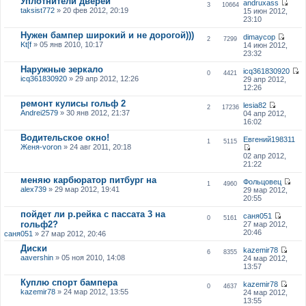
Уплотнители дверей
andruxass
3
10664
taksist772
» 20 фев 2012, 20:19
15 июн 2012,
23:10
Нужен бампер широкий и не дорогой)))
dimaycop
2
7299
Kt[f
» 05 янв 2010, 10:17
14 июн 2012,
23:32
Наружные зеркало
icq361830920
0
4421
icq361830920
» 29 апр 2012, 12:26
29 апр 2012,
12:26
ремонт кулисы гольф 2
lesia82
2
17236
Andrei2579
» 30 янв 2012, 21:37
04 апр 2012,
16:02
Водительское окно!
Евгений198311
1
5115
Женя-voron
» 24 авг 2011, 20:18
02 апр 2012,
21:22
меняю карбюратор питбург на
Фольцовец
1
4960
alex739
» 29 мар 2012, 19:41
29 мар 2012,
20:55
пойдет ли р.рейка с пассата 3 на
саня051
0
5161
гольф2?
27 мар 2012,
20:46
саня051
» 27 мар 2012, 20:46
Диски
kazemir78
6
8355
aavershin
» 05 ноя 2010, 14:08
24 мар 2012,
13:57
Куплю спорт бампера
kazemir78
0
4637
kazemir78
» 24 мар 2012, 13:55
24 мар 2012,
13:55