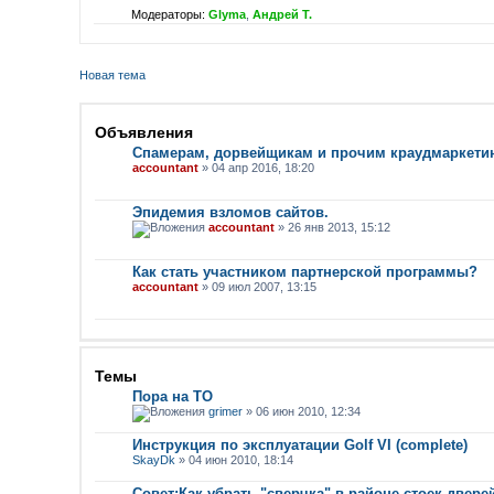
Модераторы:
Glyma
,
Андрей Т.
Новая тема
Объявления
Спамерам, дорвейщикам и прочим краудмаркети
accountant
» 04 апр 2016, 18:20
Эпидемия взломов сайтов.
accountant
» 26 янв 2013, 15:12
Как стать участником партнерской программы?
accountant
» 09 июл 2007, 13:15
Темы
Пора на ТО
grimer
» 06 июн 2010, 12:34
Инструкция по эксплуатации Golf VI (complete)
SkayDk
» 04 июн 2010, 18:14
Совет:Как убрать "сверчка" в районе стоек двере