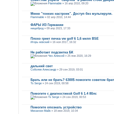
Flammable
» 16 апр 2010, 09:20
Меню "тонких настроек". Доступ без мультируля.
Flammable
» 02 апр 2010, 14:44
ФАРЫ ИЗ Германии
нищеброд
» 09 апр 2023, 17:33
Плохо греет печка vw golf 6 1,6 мкпп BSE
Игорь невский
» 16 ноя 2017, 16:32
Не работает подсветка БК
Чех Алексей
» 25 янв 2020, 16:29
дальний свет
Соболев Александр
» 29 сен 2019, 03:01
Брать или не брать? 6300$ помогите советом бра
Ts Serge
» 24 сен 2019, 00:58
Помогите с диагностикой Golf 6 1.4 80лс
Ts Serge
» 24 сен 2019, 00:53
Помогите опознать устройство
Миханзон Майк
» 18 июн 2019, 10:34