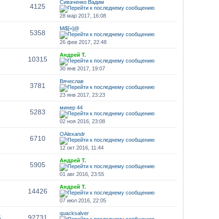
Сиваченко Вадим
4125
28 мар 2017, 16:08
Мi$[=]@
5358
26 фев 2017, 22:48
Андрей Т.
10315
30 янв 2017, 19:07
Вячеслав
3781
23 янв 2017, 23:23
минер 44
5283
02 ноя 2016, 23:08
OAlexandr
6710
12 окт 2016, 11:44
Андрей Т.
5905
01 авг 2016, 23:55
Андрей Т.
14426
07 июл 2016, 22:05
quacksalver
6
92731