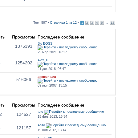
Тем: 597 •
Страница
1
из
12
•
...
1
2
3
4
5
12
еты
Просмотры
Последнее сообщение
Big BOSS
1375393
29 мар 2021, 16:17
Alex_IT
8
1254202
21 дек 2018, 06:47
accountant
516066
09 июл 2007, 13:15
еты
Просмотры
Последнее сообщение
toto
2
124527
15 фев 2013, 16:34
Авто
8
121157
19 ноя 2012, 13:14