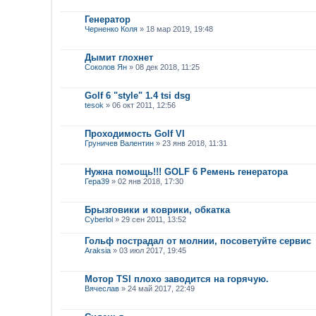
Генератор
Черненко Коля
» 18 мар 2019, 19:48
Дымит глохнет
Соколов Ян
» 08 дек 2018, 11:25
Golf 6 "style" 1.4 tsi dsg
tesok
» 06 окт 2011, 12:56
Проходимость Golf VI
Груничев Валентин
» 23 янв 2018, 11:31
Нужна помощь!!! GOLF 6 Ремень генератора
Гера39
» 02 янв 2018, 17:30
Брызговики и коврики, обкатка
Cyberlol
» 29 сен 2011, 13:52
Гольф пострадал от молнии, посоветуйте сервис
Araksia
» 03 июл 2017, 19:45
Мотор TSI плохо заводится на горячую.
Вячеслав
» 24 май 2017, 22:49