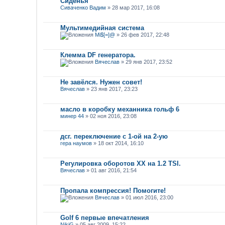
Сиденья
Сиваченко Вадим
» 28 мар 2017, 16:08
Мультимедийная система
Мi$[=]@
» 26 фев 2017, 22:48
Клемма DF генератора.
Вячеслав
» 29 янв 2017, 23:52
Не завёлся. Нужен совет!
Вячеслав
» 23 янв 2017, 23:23
масло в коробку механника гольф 6
минер 44
» 02 ноя 2016, 23:08
дсг. переключение с 1-ой на 2-ую
гера наумов
» 18 окт 2014, 16:10
Регулировка оборотов ХХ на 1.2 TSI.
Вячеслав
» 01 авг 2016, 21:54
Пропала компрессия! Помогите!
Вячеслав
» 01 июл 2016, 23:00
Golf 6 первые впечатления
NikiG
» 05 авг 2009, 15:22