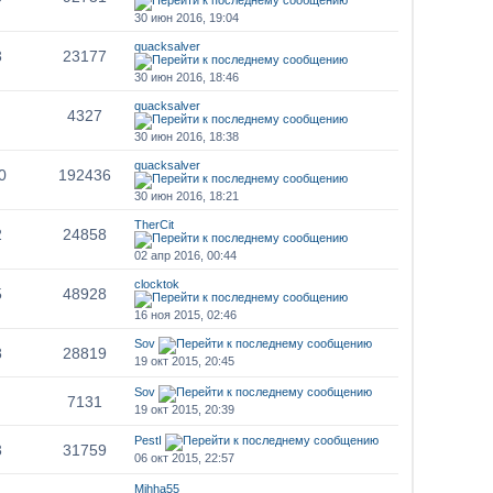
30 июн 2016, 19:04
quacksalver
3
23177
30 июн 2016, 18:46
quacksalver
4327
30 июн 2016, 18:38
quacksalver
0
192436
30 июн 2016, 18:21
TherCit
2
24858
02 апр 2016, 00:44
clocktok
5
48928
16 ноя 2015, 02:46
Sov
8
28819
19 окт 2015, 20:45
Sov
7131
19 окт 2015, 20:39
PestI
3
31759
06 окт 2015, 22:57
Mihha55