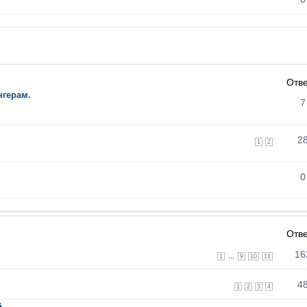
Отв
нгерам.
7
2
1
2
0
Отв
16
...
1
9
10
11
4
1
2
3
4
й.