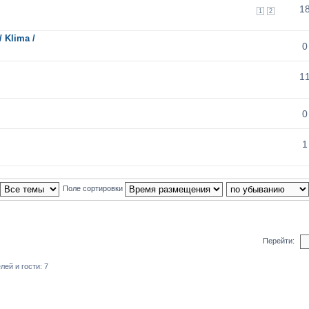
1
1
2
/ Klima /
0
1
0
1
Поле сортировки
Перейти:
ей и гости: 7