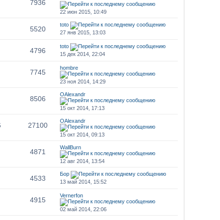
7936
22 июн 2015, 10:49
toto
5520
27 янв 2015, 13:03
toto
4796
15 дек 2014, 22:04
hombre
7745
23 ноя 2014, 14:29
OAlexandr
8506
15 окт 2014, 17:13
OAlexandr
6
27100
15 окт 2014, 09:13
WallBurn
4871
12 авг 2014, 13:54
Бор
4533
13 май 2014, 15:52
Vernerfon
4915
02 май 2014, 22:06