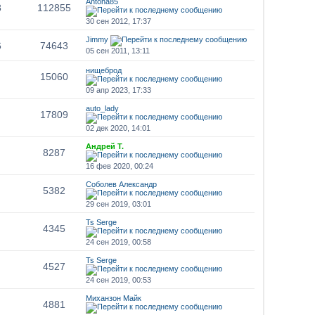
Antoha85
8
112855
30 сен 2012, 17:37
Jimmy
6
74643
05 сен 2011, 13:11
нищеброд
15060
09 апр 2023, 17:33
auto_lady
17809
02 дек 2020, 14:01
Андрей Т.
8287
16 фев 2020, 00:24
Соболев Александр
5382
29 сен 2019, 03:01
Ts Serge
4345
24 сен 2019, 00:58
Ts Serge
4527
24 сен 2019, 00:53
Миханзон Майк
4881