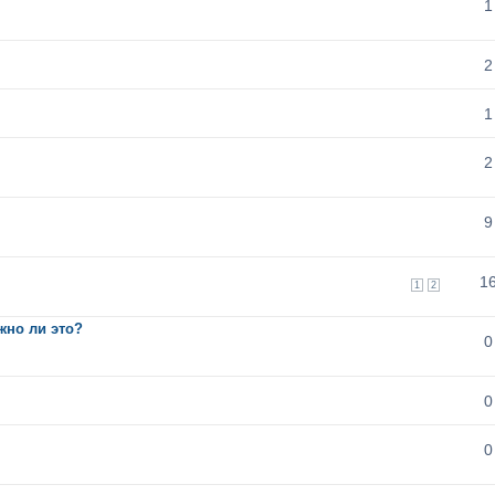
1
2
1
2
9
1
1
2
ожно ли это?
0
0
0