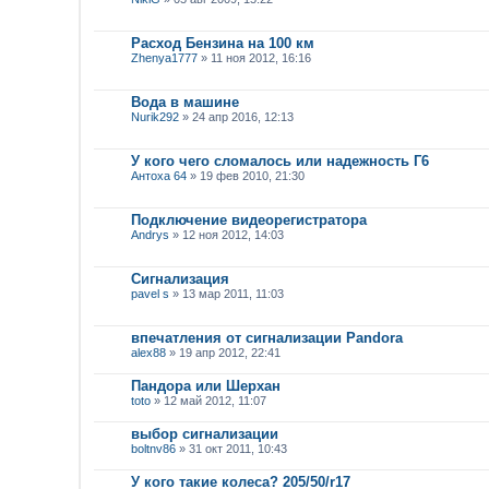
Расход Бензина на 100 км
Zhenya1777
» 11 ноя 2012, 16:16
Вода в машине
Nurik292
» 24 апр 2016, 12:13
У кого чего сломалось или надежность Г6
Антоха 64
» 19 фев 2010, 21:30
Подключение видеорегистратора
Andrys
» 12 ноя 2012, 14:03
Сигнализация
pavel s
» 13 мар 2011, 11:03
впечатления от сигнализации Pandora
alex88
» 19 апр 2012, 22:41
Пандора или Шерхан
toto
» 12 май 2012, 11:07
выбор сигнализации
boltnv86
» 31 окт 2011, 10:43
У кого такие колеса? 205/50/r17