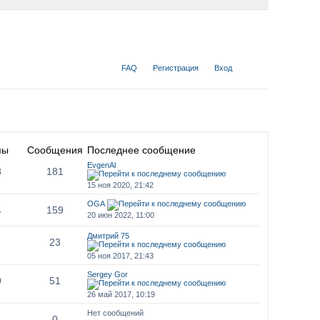
FAQ
Регистрация
Вход
мы
Сообщения
Последнее сообщение
EvgenAl
8
181
15 ноя 2020, 21:42
OGA
4
159
20 июн 2022, 11:00
Дмитрий 75
23
05 ноя 2017, 21:43
Sergey Gor
9
51
26 май 2017, 10:19
Нет сообщений
0