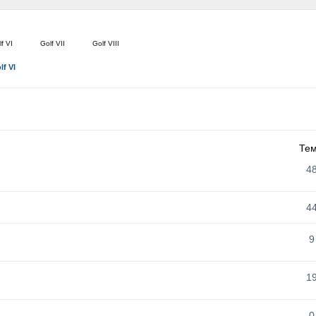
f VI
Golf VII
Golf VIII
lf VI
Те
4
4
9
1
0