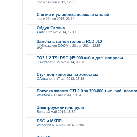
toto
» 14 фев 2013, 12:03
Снятие и установка переключателей
toto
» 21 янв 2015, 23:14
Обдув Салона
zimfir
» 22 окт 2014, 17:17
Замена штатной головы RCD 310
DOOM
» 20 сен 2014, 12:55
ТО3 1.2 TSI DSG (45 000 км) и доп. вопросы
OAlexandr
» 15 окт 2014, 09:30
Стук под копотом на холостых
OAlexandr
» 17 авг 2013, 15:18
Покупка живого GTI 2.0 за 700-800 тыс. руб, возм
WallBurn
» 12 авг 2014, 13:54
Электроусилитель руля
Бор
» 13 май 2014, 15:52
DSG и МКПП
Vernerfon
» 02 май 2014, 22:06