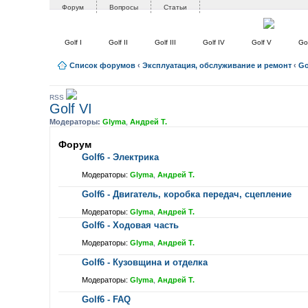
Форум
Вопросы
Статьи
Golf I
Golf II
Golf III
Golf IV
Golf V
Gol
Список форумов
‹
Эксплуатация, обслуживание и ремонт
‹
Go
RSS
Golf VI
Модераторы:
Glyma
,
Андрей Т.
Форум
Golf6 - Электрика
Модераторы:
Glyma
,
Андрей Т.
Golf6 - Двигатель, коробка передач, сцепление
Модераторы:
Glyma
,
Андрей Т.
Golf6 - Ходовая часть
Модераторы:
Glyma
,
Андрей Т.
Golf6 - Кузовщина и отделка
Модераторы:
Glyma
,
Андрей Т.
Golf6 - FAQ