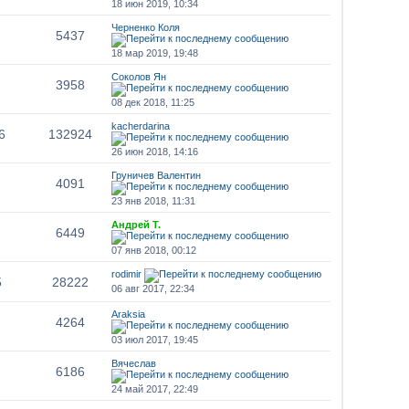
18 июн 2019, 10:34
Черненко Коля
5437
18 мар 2019, 19:48
Соколов Ян
3958
08 дек 2018, 11:25
kacherdarina
6
132924
26 июн 2018, 14:16
Груничев Валентин
4091
23 янв 2018, 11:31
Андрей Т.
6449
07 янв 2018, 00:12
rodimir
5
28222
06 авг 2017, 22:34
Araksia
4264
03 июл 2017, 19:45
Вячеслав
6186
24 май 2017, 22:49