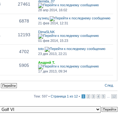
demida_07
8
27461
28 апр 2014, 16:02
кузнец
6878
21 фев 2014, 12:31
DimaSLNK
1
12193
01 фев 2014, 15:23
toto
4702
23 дек 2013, 22:21
Андрей Т.
5905
17 дек 2013, 09:34
След.
Тем: 597 •
Страница
1
из
12
•
...
1
2
3
4
5
12