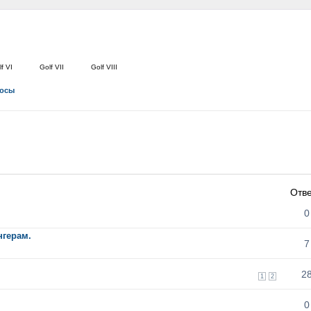
f VI
Golf VII
Golf VIII
росы
Отв
0
нгерам.
7
2
1
2
0