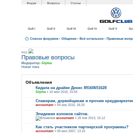
Форум
Вопросы
Статьи
Golf I
Golf II
Golf III
Golf IV
Golf V
Gol
Список форумов
‹
Общение
‹
Всё остальное
‹
Правовые воп
RSS
Правовые вопросы
Модератор:
Glyma
Новая тема
Объявления
Кидала на драйве Денис 89160651628
Glyma
» 10 июн 2016, 15:55
Спамерам, дорвейщикам и прочим краудмаркети
accountant
» 04 апр 2016, 18:20
Эпидемия взломов сайтов.
accountant
» 26 янв 2013, 15:12
Как стать участником партнерской программы?
accountant
» 09 июл 2007, 13:15