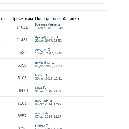
еты
Просмотры
Последнее сообщение
Ковалев Антон
14621
13 фев 2019, 16:49
АртурДавтян
3
21481
29 дек 2017, 13:52
Alex_87
4522
16 июл 2017, 17:04
mitya.vihor
6950
06 дек 2016, 17:20
brave
5105
30 ноя 2016, 12:31
rolya
6
36423
31 авг 2015, 23:29
auto_lady
7161
07 окт 2014, 12:24
auto_lady
6857
07 окт 2014, 12:17
Honrof
6736