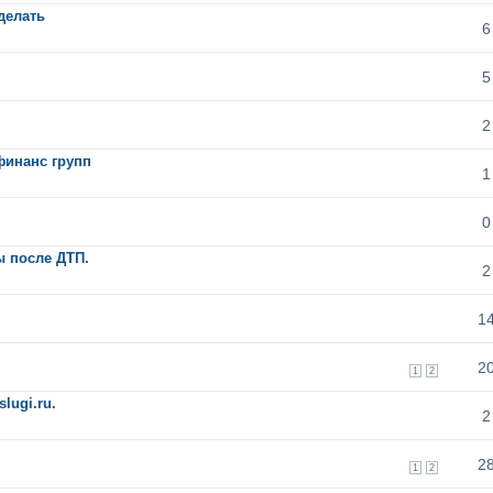
делать
6
5
2
финанс групп
1
0
 после ДТП.
2
1
2
1
2
lugi.ru.
2
2
1
2