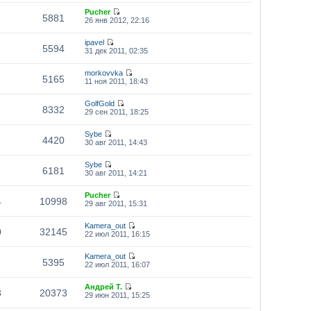
Pucher
5881
26 янв 2012, 22:16
ipavel
5594
31 дек 2011, 02:35
morkovvka
5165
11 ноя 2011, 18:43
GolfGold
8332
29 сен 2011, 18:25
Sybe
4420
30 авг 2011, 14:43
Sybe
6181
30 авг 2011, 14:21
Pucher
4
10998
29 авг 2011, 15:31
Kamera_out
0
32145
22 июл 2011, 16:15
Kamera_out
5395
22 июл 2011, 16:07
Андрей Т.
8
20373
29 июн 2011, 15:25