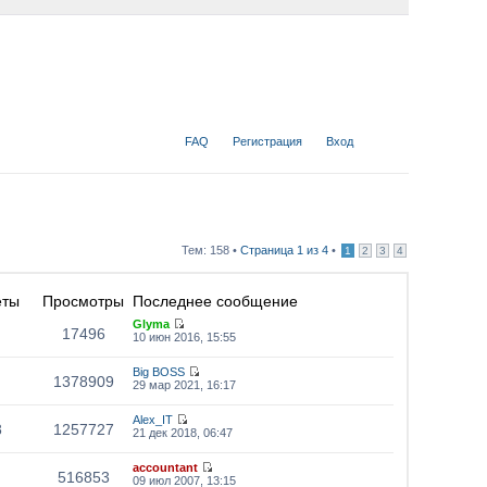
FAQ
Регистрация
Вход
Тем: 158 •
Страница
1
из
4
•
1
2
3
4
еты
Просмотры
Последнее сообщение
Glyma
17496
10 июн 2016, 15:55
Big BOSS
1378909
29 мар 2021, 16:17
Alex_IT
8
1257727
21 дек 2018, 06:47
accountant
516853
09 июл 2007, 13:15