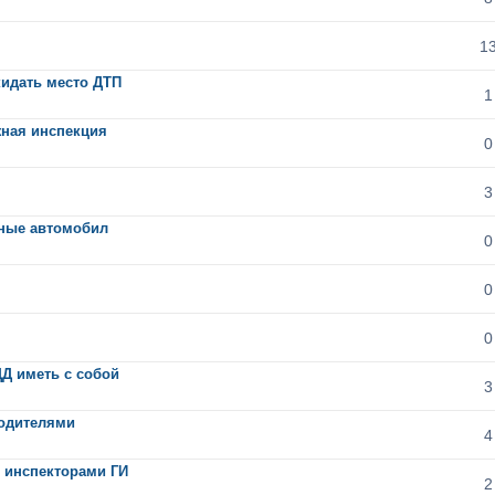
1
кидать место ДТП
1
жная инспекция
0
3
шные автомобил
0
0
0
Д иметь с собой
3
водителями
4
 инспекторами ГИ
2