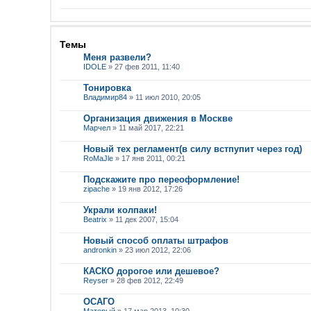
Темы
Меня развели?
IDOLE
» 27 фев 2011, 11:40
Тонировка
Владимир84
» 11 июл 2010, 20:05
Организация движения в Москве
Марчел
» 11 май 2017, 22:21
Новый тех регламент(в силу встпупит через год)
RoMaJle
» 17 янв 2011, 00:21
Подскажите про переоформление!
zipache
» 19 янв 2012, 17:26
Украли колпаки!
Beatrix
» 11 дек 2007, 15:04
Новый способ оплаты штрафов
andronkin
» 23 июл 2012, 22:06
КАСКО дорогое или дешевое?
Reyser
» 28 фев 2012, 22:49
ОСАГО
Матерый
» 17 мар 2013, 10:30