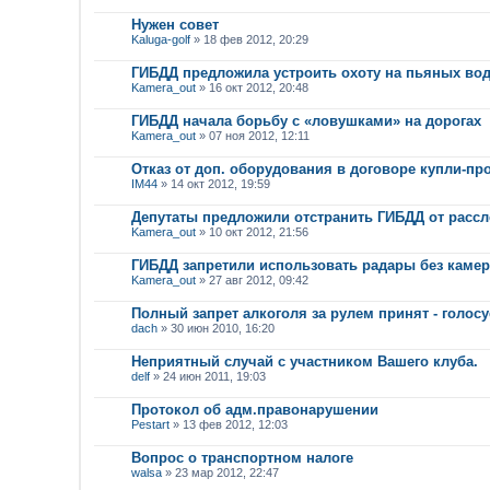
Нужен совет
Kaluga-golf
» 18 фев 2012, 20:29
ГИБДД предложила устроить охоту на пьяных во
Kamera_out
» 16 окт 2012, 20:48
ГИБДД начала борьбу с «ловушками» на дорогах
Kamera_out
» 07 ноя 2012, 12:11
Отказ от доп. оборудования в договоре купли-пр
IM44
» 14 окт 2012, 19:59
Депутаты предложили отстранить ГИБДД от расс
Kamera_out
» 10 окт 2012, 21:56
ГИБДД запретили использовать радары без каме
Kamera_out
» 27 авг 2012, 09:42
Полный запрет алкоголя за рулем принят - голос
dach
» 30 июн 2010, 16:20
Неприятный случай с участником Вашего клуба.
delf
» 24 июн 2011, 19:03
Протокол об адм.правонарушении
Pestart
» 13 фев 2012, 12:03
Вопрос о транспортном налоге
walsa
» 23 мар 2012, 22:47