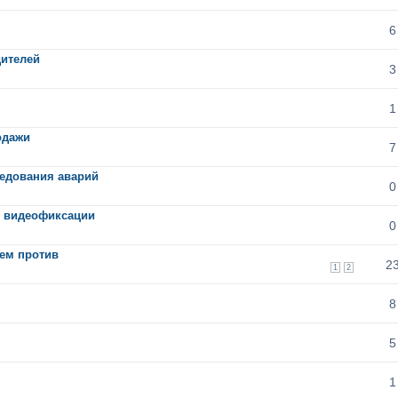
6
дителей
3
1
одажи
7
ледования аварий
0
р видеофиксации
0
уем против
2
1
2
8
5
1