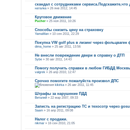
скандал с сотрудниками сервиса.Подскажите,что 
наталка
» 26 янв 2012, 14:45
Круговое движение
Pucher
» 25 ноя 2011, 10:26
Способы снизить цену на страховку
YamaMan
» 10 сен 2011, 22:29
Покупка VW golf plus в лизинг через фольцваген 
dima_home
» 25 авг 2011, 13:56
Не внесли повреждение двери в справку о ДТП
Sybe
» 30 авг 2011, 14:43
Помогу получить справки в любом ГИБДД Москвы
valgrek
» 26 апр 2010, 12:47
Срочно помогите пожалуйста произвол ДПС
kikirka
» 26 авг 2011, 11:45
Штрафы за нарушение ПДД
Виталий
» 22 мар 2007, 09:33
Записть на регистрацию ТС и техосотр через gosus
Saam
» 16 апр 2011, 09:08
Налог с продажи.
nikmar
» 16 сен 2010, 21:05