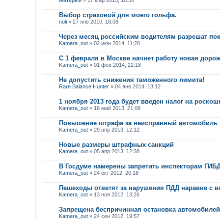
Выбор страховой для моего гольфа.
noli
» 27 янв 2010, 18:08
Через месяц российским водителям разрешат по
Kamera_out
» 02 июн 2014, 11:20
С 1 февраля в Москве начнет работу новая доро
Kamera_out
» 01 фев 2014, 22:18
Не допустить снижения таможенного лимита!
Rare Balance Hunter
» 04 янв 2014, 13:12
1 ноября 2013 года будет введен налог на роско
Kamera_out
» 16 май 2013, 21:08
Повышение штрафа за неисправный автомобиль
Kamera_out
» 29 апр 2013, 12:12
Новые размеры штрафных санкций
Kamera_out
» 05 апр 2013, 12:38
В Госдуме намерены запретить инспекторам ГИБД
Kamera_out
» 24 окт 2012, 20:18
Пешеходы ответят за нарушения ПДД наравне с 
Kamera_out
» 13 ноя 2012, 13:26
Запрещена беспричинная остановка автомобилей
Kamera_out
» 24 сен 2012, 19:57