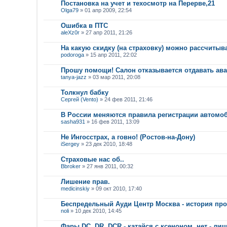
Постановка на учет и техосмотр на Перерве,21
Olga79
» 01 апр 2009, 22:54
Ошибка в ПТС
aleXz0r
» 27 апр 2011, 21:26
На какую скидку (на страховку) можно рассчитыв
podoroga
» 15 апр 2011, 22:02
Прошу помощи! Салон отказывается отдавать ава
tanya-jazz
» 03 мар 2011, 20:08
Толкнул бабку
Сергей (Vento)
» 24 фев 2011, 21:46
В России меняются правила регистрации автомо
sasha931
» 16 фев 2011, 13:09
Не Ингосстрах, а говно! (Ростов-на-Дону)
iSergey
» 23 дек 2010, 18:48
Страховые нас об..
Bbroker
» 27 янв 2011, 00:32
Лишение прав.
medicinskiy
» 09 окт 2010, 17:40
Беспредельный Ауди Центр Москва - история про
noli
» 10 дек 2010, 14:45
Фары DC, DR, DCR - катайся с ксеноном, нет - ли