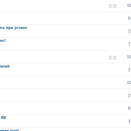
1
1
2
8
ать при устано
2
нс!
7
1
1
2
билей
2
1
2
8
 R8
3
шение прав.