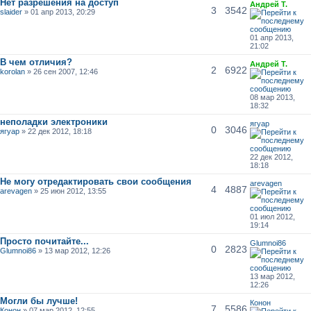
Нет разрешения на доступ
Андрей Т.
3
3542
slaider
» 01 апр 2013, 20:29
01 апр 2013,
21:02
В чем отличия?
Андрей Т.
2
6922
korolan
» 26 сен 2007, 12:46
08 мар 2013,
18:32
неполадки электроники
ягуар
0
3046
ягуар
» 22 дек 2012, 18:18
22 дек 2012,
18:18
Не могу отредактировать свои сообщения
arevagen
4
4887
arevagen
» 25 июн 2012, 13:55
01 июл 2012,
19:14
Просто почитайте...
Glumnoi86
0
2823
Glumnoi86
» 13 мар 2012, 12:26
13 мар 2012,
12:26
Могли бы лучше!
Конон
7
5586
Конон
» 07 мар 2012, 12:55