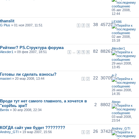
05 авг 2008,
12:44
thanslit
LEX86
38
45720
G Plus
» 01 ноя 2007, 11:51
1
2
3
02 авг 2008,
15:18
Рейтинг? PS.Структура форума
Alexder1
82
88267
Alexder1
» 09 фев 2007, 18:51
...
1
4
5
6
29 июл 2008,
13:45
Готовы ли сделать взносы?
a-2
22
30705
masteri
» 20 мар 2008, 13:44
1
2
26 июн 2008,
14:35
Вроде тут нет самого главного, а хочется в
Atego
2
8802
"корИнь зриТ
Витёк
» 30 апр 2008, 22:34
03 май 2008,
23:54
КОГДА сайт уже будет ????????
Andrey_GTI
26
37428
Andrey_GTI
» 19 мар 2007, 15:56
1
2