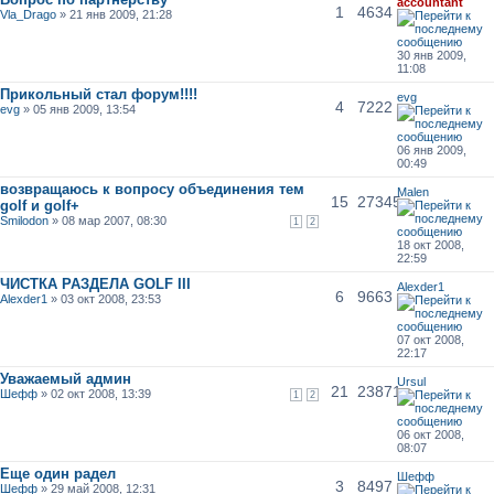
accountant
1
4634
Vla_Drago
» 21 янв 2009, 21:28
30 янв 2009,
11:08
Прикольный стал форум!!!!
evg
4
7222
evg
» 05 янв 2009, 13:54
06 янв 2009,
00:49
возвращаюсь к вопросу объединения тем
Malen
15
27345
golf и golf+
Smilodon
» 08 мар 2007, 08:30
1
2
18 окт 2008,
22:59
ЧИСТКА РАЗДЕЛА GOLF III
Alexder1
6
9663
Alexder1
» 03 окт 2008, 23:53
07 окт 2008,
22:17
Уважаемый админ
Ursul
21
23871
Шeфф
» 02 окт 2008, 13:39
1
2
06 окт 2008,
08:07
Еще один радел
Шeфф
3
8497
Шeфф
» 29 май 2008, 12:31