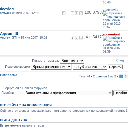
10:46
Футбол
vazonov11
100
87988
arrival
» 08 июн 2007, 12:56
...
1
5
6
7
15 май 2013,
10:57
Админ !!!!
accountant
41
54173
Andrey_GTI
» 18 янв 2007, 19:02
1
2
3
01 июн 2007,
09:39
След.
Показать темы за:
Поле сортировки
Новая тема
Тем: 74 •
Страница
1
из
2
•
1
2
Вернуться в Список форумов
Перейти:
КТО СЕЙЧАС НА КОНФЕРЕНЦИИ
Сейчас этот форум просматривают: нет зарегистрированных пользователей и гости: 1
ПРАВА ДОСТУПА
Вы
не можете
начинать темы