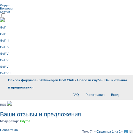
Форум
Вопросы
Статьи
Golf I
Golf II
Golf III
Golf IV
Golf V
Golf VI
Golf VII
Golf VIII
Список форумов
‹
Volkswagen Golf Club
‹
Новости клуба
‹
Ваши отзывы
и предложения
FAQ
Регистрация
Вход
RSS
Ваши отзывы и предложения
Модератор:
Glyma
Новая тема
Тем: 74 •
Страница
1
из
2
•
1
2