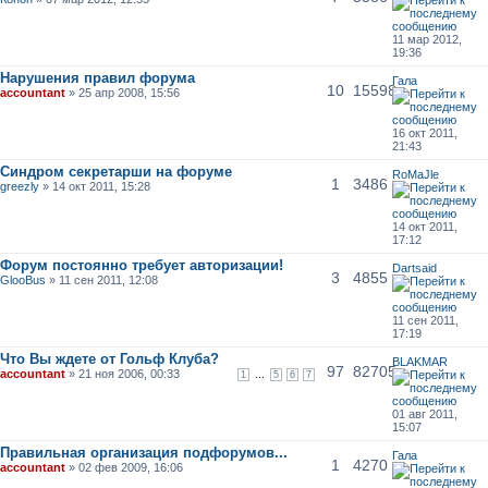
11 мар 2012,
19:36
Нарушения правил форума
Гала
10
15598
accountant
» 25 апр 2008, 15:56
16 окт 2011,
21:43
Синдром секретарши на форуме
RoMaJle
1
3486
greezly
» 14 окт 2011, 15:28
14 окт 2011,
17:12
Форум постоянно требует авторизации!
Dartsaid
3
4855
GlooBus
» 11 сен 2011, 12:08
11 сен 2011,
17:19
Что Вы ждете от Гольф Клуба?
BLAKMAR
97
82705
accountant
» 21 ноя 2006, 00:33
...
1
5
6
7
01 авг 2011,
15:07
Правильная организация подфорумов...
Гала
1
4270
accountant
» 02 фев 2009, 16:06