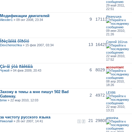
29 май 2011,
22:51
Модификации двигателей
Иванушка
9
17113
Alexder1
» 09 окт 2008, 23:34
09 июн 2010,
21:26
Ïðèçíàíèå ôîðóìó
Сергей 161rus
13
16429
Devchenochka
» 15 фев 2007, 03:34
22 май 2010,
17:52
Çà÷åì ýòà ðåêëàìà
accountant
6
8029
Чужой
» 04 фев 2009, 20:43
08 апр 2010,
18:26
Захожу в темы а мне пишут 502 Bad
LEX86
2
4972
Gateway.
bmw
» 22 мар 2010, 12:03
22 мар 2010,
13:21
за чистоту русского языка
antonina
21
29808
Николай
» 26 окт 2007, 14:41
1
2
01 янв 2010,