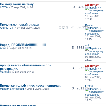
Не могу зайти на тему
accountant
10
9480
LEX86
» 23 мар 2009, 14:06
16 апр 2009,
12:00
Предлагаю новый раздел
Вилен
44
59822
Andrey_GTI
» 07 фев 2007, 15:05
1
2
3
20 фев 2009,
19:25
Народ, ПРОБЛЕМА!!!!!!!!!!!!!!!!!!
a-2
5
6863
Arsie
» 04 фев 2009, 13:39
05 фев 2009,
23:01
прошу внести обязательным при
accountant
3
6272
регитрации.
sterh13
» 07 янв 2009, 23:33
05 фев 2009,
12:14
Вроде как гольф плюс кросс появился.
LEX86
3
7611
Михаил Викторович
» 20 янв 2009, 14:38
01 фев 2009,
14:33
Вопрос по партнерству