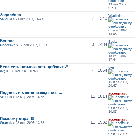
19 дек 2007,
01:11
Задолбало.....
Wladimir
7
13406
Viktor M
» 21 окт 2007, 14:43
01 ноя 2007,
18:08
Вопрос
Bosja
3
7484
Manechka
» 17 сен 2007, 15:23
18 сен 2007,
17:44
Если есть возможность добавить!!!
evg
4
10549
evg
» 13 июл 2007, 15:58
15 июл 2007,
20:47
Подпись и местонахождение.....
accountant
11
18143
Viktor M
» 13 мар 2007, 16:35
04 июл 2007,
10:07
Помоему пора !!!!
accountant
11
15328
Strannik
» 28 июн 2007, 13:58
02 июл 2007,