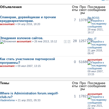
Объявления
Отв
Про
Последнее
еты
смот
сообщение
ры
Спамерам, дорвейщикам и прочим
Big BOSS
7
1378923
краудмаркетингерам.
accountant
» 04 апр 2016, 18:20
29 мар 2021,
16:17
Эпидемия взломов сайтов.
Alex_IT
28
1257743
accountant
» 26 янв 2013, 15:12
1
2
21 дек 2018,
06:47
Как стать участником партнерской
accountant
0
516860
программы?
accountant
» 09 июл 2007, 13:15
09 июл 2007,
13:15
Темы
Отв
Про
Последнее
еты
смот
сообщение
ры
Where is Administration forum.vwgolf-
accountant
1
17821
club.ru?
Vladimirbmw
» 21 апр 2021, 05:33
22 апр 2021,
08:29