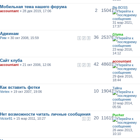
Мобильная тема нашего форума
Big BOSS
2
15047
accountant
» 28 дек 2019, 17:06
31 мар 2021,
17:37
Админам
Glyma
36
25376
Рим
» 30 окт 2008, 15:59
1
2
3
23 мар 2016,
14:12
Сайт клуба
accountant
42
48603
accountant
» 21 окт 2006, 12:06
1
2
3
29 фев 2016,
18:44
Как вставить фотки
Tallina
10
19043
Vortex
» 19 окт 2007, 19:06
10 мар 2014,
05:56
Нет возможности читать личные сообщения
Pucher
20
11619
Victor81
» 15 мар 2011, 10:27
1
2
26 июн 2013,
10:10