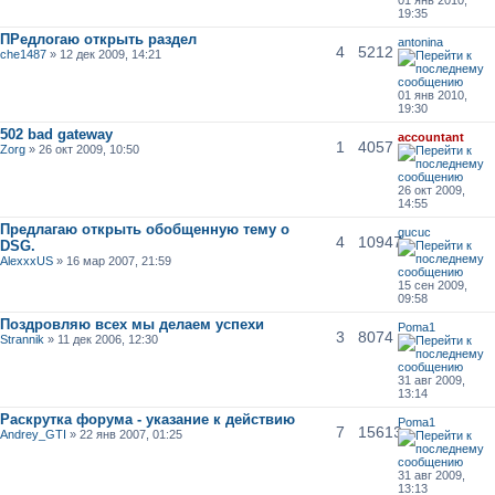
19:35
ПРедлогаю открыть раздел
antonina
4
5212
che1487
» 12 дек 2009, 14:21
01 янв 2010,
19:30
502 bad gateway
accountant
1
4057
Zorg
» 26 окт 2009, 10:50
26 окт 2009,
14:55
Предлагаю открыть обобщенную тему о
gucuc
4
10947
DSG.
AlexxxUS
» 16 мар 2007, 21:59
15 сен 2009,
09:58
Поздровляю всех мы делаем успехи
Poma1
3
8074
Strannik
» 11 дек 2006, 12:30
31 авг 2009,
13:14
Раскрутка форума - указание к действию
Poma1
7
15613
Andrey_GTI
» 22 янв 2007, 01:25
31 авг 2009,
13:13