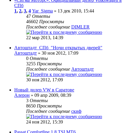
«Сигма Моторс». Официальный дилер Volkswagen в
СПб
1
,
2
,
3
,
4
Yar_Sigma
» 13 дек 2010, 15:44
47
Ответы
46602
Просмотры
Последнее сообщение
DIMLER
22 мар 2013, 14:39
Автоштадт_СПб_"Ночи открытых дверей"
Автоштадт
» 30 ноя 2012, 17:09
0
Ответы
3255
Просмотры
Последнее сообщение
Автоштадт
30 ноя 2012, 17:09
Новый дилер VW в Саратове
Алерон
» 09 апр 2009, 08:39
3
Ответы
8650
Просмотры
Последнее сообщение
скиф
24 ноя 2012, 15:39
Passat Comfortline 1.8 TSI MT6