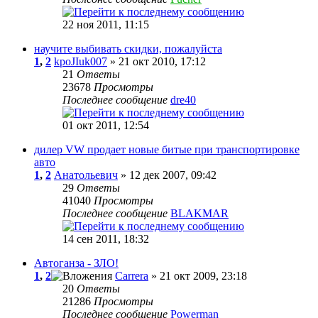
22 ноя 2011, 11:15
научите выбивать скидки, пожалуйста
1
,
2
kpoJIuk007
» 21 окт 2010, 17:12
21
Ответы
23678
Просмотры
Последнее сообщение
dre40
01 окт 2011, 12:54
дилер VW продает новые битые при транспортировке
авто
1
,
2
Анатольевич
» 12 дек 2007, 09:42
29
Ответы
41040
Просмотры
Последнее сообщение
BLAKMAR
14 сен 2011, 18:32
Автоганза - ЗЛО!
1
,
2
Carrera
» 21 окт 2009, 23:18
20
Ответы
21286
Просмотры
Последнее сообщение
Powerman