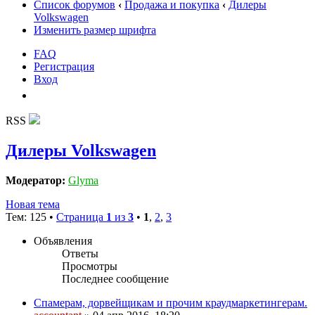
Список форумов
‹
Продажа и покупка
‹
Дилеры
Volkswagen
Изменить размер шрифта
FAQ
Регистрация
Вход
RSS
Дилеры Volkswagen
Модератор:
Glyma
Новая тема
Тем: 125 •
Страница
1
из
3
•
1
,
2
,
3
Объявления
Ответы
Просмотры
Последнее сообщение
Спамерам, дорвейщикам и прочим краудмаркетингерам.