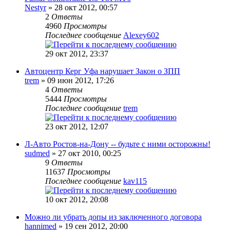
Nestyr
» 28 окт 2012, 00:57
2
Ответы
4960
Просмотры
Последнее сообщение
Alexey602
29 окт 2012, 23:37
Автоцентр Керг Уфа нарушает Закон о ЗПП
trem
» 09 июн 2012, 17:26
4
Ответы
5444
Просмотры
Последнее сообщение
trem
23 окт 2012, 12:07
Л-Авто Ростов-на-Дону -- будьте с ними осторожны!
sudmed
» 27 окт 2010, 00:25
9
Ответы
11637
Просмотры
Последнее сообщение
kav115
10 окт 2012, 20:08
Можно ли убрать допы из заключенного договора
hannimed
» 19 сен 2012, 20:00