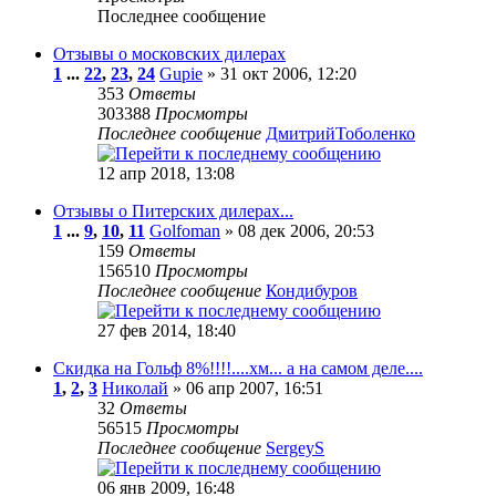
Последнее сообщение
Отзывы о московских дилерах
1
...
22
,
23
,
24
Gupie
» 31 окт 2006, 12:20
353
Ответы
303388
Просмотры
Последнее сообщение
ДмитрийТоболенко
12 апр 2018, 13:08
Отзывы о Питерских дилерах...
1
...
9
,
10
,
11
Golfoman
» 08 дек 2006, 20:53
159
Ответы
156510
Просмотры
Последнее сообщение
Кондибуров
27 фев 2014, 18:40
Скидка на Гольф 8%!!!!....хм... а на самом деле....
1
,
2
,
3
Николай
» 06 апр 2007, 16:51
32
Ответы
56515
Просмотры
Последнее сообщение
SergeyS
06 янв 2009, 16:48