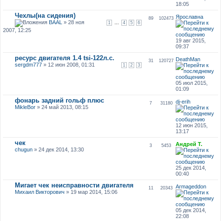
18:05
Чехлы(на сидения)
Ярославна
89
102473
BAAL
» 28 ноя
...
1
4
5
6
2007, 12:25
19 авг 2015,
09:37
ресурс двигателя 1.4 tsi-122л.с.
DeathMan
31
120727
sergdm777
» 12 июн 2008, 01:31
1
2
3
05 июл 2015,
01:09
фонарь задний гольф плюс
dj-erih
7
31180
MikleBor
» 24 май 2013, 08:15
12 июн 2015,
13:17
чек
Андрей Т.
3
5453
chugun
» 24 дек 2014, 13:30
25 дек 2014,
00:40
Мигает чек неисправности двигателя
Armageddon
11
20343
Михаил Викторович
» 19 мар 2014, 15:06
05 дек 2014,
22:08