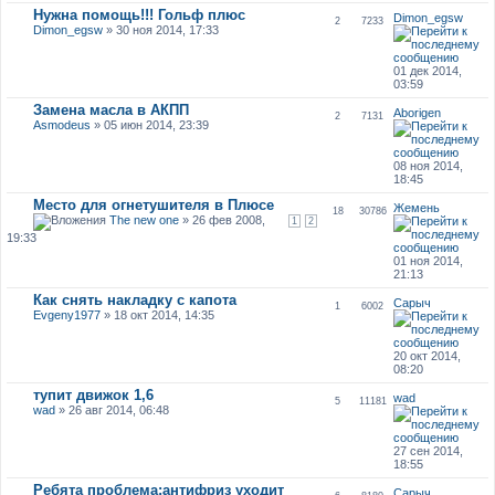
Нужна помощь!!! Гольф плюс
Dimon_egsw
2
7233
Dimon_egsw
» 30 ноя 2014, 17:33
01 дек 2014,
03:59
Замена масла в АКПП
Aborigen
2
7131
Asmodeus
» 05 июн 2014, 23:39
08 ноя 2014,
18:45
Место для огнетушителя в Плюсе
Жемень
18
30786
The new one
» 26 фев 2008,
1
2
19:33
01 ноя 2014,
21:13
Как снять накладку с капота
Сарыч
1
6002
Evgeny1977
» 18 окт 2014, 14:35
20 окт 2014,
08:20
тупит движок 1,6
wad
5
11181
wad
» 26 авг 2014, 06:48
27 сен 2014,
18:55
Ребята проблема:антифриз уходит
Сарыч