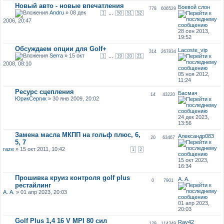
Новый авто - новые впечатления
Боевой слон
778
606529
Andru
» 08 дек
...
1
50
51
52
2006, 20:47
28 сен 2013,
19:52
Обсуждаем опции для Golf+
Lacoste_vip
314
267834
Serra
» 15 окт
...
1
19
20
21
2008, 08:10
05 ноя 2012,
11:24
Ресурс сцепления
Басмач
14
43220
ЮрикСергик
» 30 янв 2009, 20:02
24 дек 2023,
13:56
Замена масла МКПП на гольф плюс, 6,
Александр083
20
63467
5, 7
raze
» 15 окт 2011, 10:42
1
2
15 окт 2023,
16:34
Прошивка круиз контроля golf plus
А. А.
0
7901
рестайлинг
А. А.
» 01 апр 2023, 20:03
01 апр 2023,
20:03
Golf Plus 1,4 16 V MPI 80 сил
Ray42
129
114349