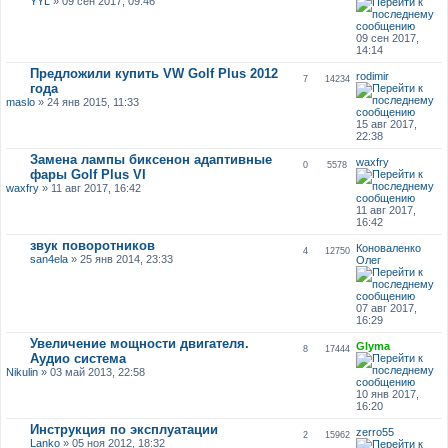
YYL
» 09 сен 2017, 09:46
09 сен 2017,
14:14
Предложили купить VW Golf Plus 2012
rodimir
7
14234
года
maslo
» 24 янв 2015, 11:33
15 авг 2017,
22:38
Замена лампы биксенон адаптивные
waxfry
0
5578
фары Golf Plus VI
waxfry
» 11 авг 2017, 16:42
11 авг 2017,
16:42
звук поворотников
Коноваленко
4
12750
san4ela
» 25 янв 2014, 23:33
Олег
07 авг 2017,
16:29
Увеличение мощности двигателя.
Glyma
8
17444
Аудио система
Nikulin
» 03 май 2013, 22:58
10 янв 2017,
16:20
Инструкция по эксплуатации
zerro55
2
15962
Lanko
» 05 ноя 2012, 18:32