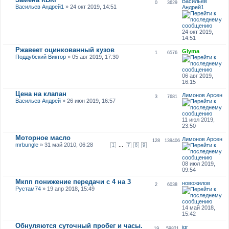
Васильев
0
3629
Васильев Андрей1
» 24 окт 2019, 14:51
Андрей1
24 окт 2019,
14:51
Ржавеет оцинкованный кузов
Glyma
1
6576
Поддубский Виктор
» 05 авг 2019, 17:30
06 авг 2019,
16:15
Цена на клапан
Лимонов Арсен
3
7681
Васильев Андрей
» 26 июн 2019, 16:57
11 июл 2019,
23:50
Моторное масло
Лимонов Арсен
128
139406
mrbungle
» 31 май 2010, 06:28
...
1
7
8
9
08 июл 2019,
09:54
Мкпп понижение передачи с 4 на 3
новожилов
2
6038
Рустам74
» 19 апр 2018, 15:49
14 май 2018,
15:42
Обнуляются суточный пробег и часы.
igr
19
59821