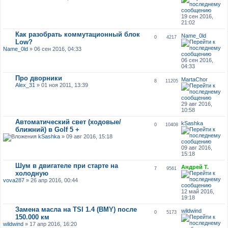
19 сен 2016,
21:02
Как разобрать коммутационный блок
Name_0ld
0
4217
Low?
Name_0ld
» 06 сен 2016, 04:33
06 сен 2016,
04:33
Про дворники
MartaChor
8
11205
Alex_31
» 01 ноя 2011, 13:39
29 авг 2016,
10:58
Автоматический свет (ходовые/
kSashka
0
10408
ближний) в Golf 5 +
kSashka
» 09 авг 2016, 15:18
09 авг 2016,
15:18
Шум в двигателе при старте на
Андрей Т.
7
9561
холодную
vova287
» 26 апр 2016, 00:44
12 май 2016,
19:18
Замена масла на TSI 1.4 (BMY) после
wildwind
0
5173
150.000 км
wildwind
» 17 апр 2016, 16:20