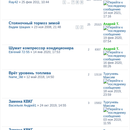
Ray42
» 25 фев 2011, 10:44
...
1
7
8
9
14 ноя 2021,
17:16
Стояночный тормоз зимой
Андрей Т.
25
25315
Вадим Шацких
» 23 ноя 2008, 21:48
1
2
19 фев 2020,
07:54
Шумит компрессор кондиционера
Андрей Т.
2
8307
Евгений 72-55
» 14 янв 2020, 17:53
16 фев 2020,
00:26
Врёт уровень топлива
Тургуневь
2
13118
Name_0ld
» 12 май 2018, 14:50
Максим
18 ноя 2019,
23:59
Замена КВКГ
Тургуневь
3
15002
Васильев Андрей1
» 24 окт 2019, 14:55
Максим
03 ноя 2019,
11:55
Замена КВКГ