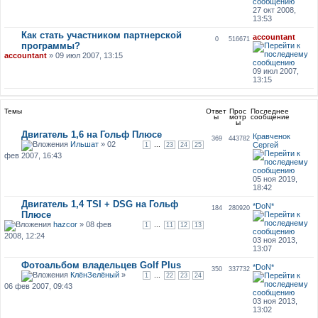
27 окт 2008,
13:53
Как стать участником партнерской
accountant
0
516671
программы?
accountant
» 09 июл 2007, 13:15
09 июл 2007,
13:15
Темы
Ответ
Прос
Последнее
ы
мотр
сообщение
ы
Двигатель 1,6 на Гольф Плюсе
Кравченок
369
443782
Ильшат
» 02
...
Сергей
1
23
24
25
фев 2007, 16:43
05 ноя 2019,
18:42
Двигатель 1,4 TSI + DSG на Гольф
*DoN*
184
280920
Плюсе
hazcor
» 08 фев
...
1
11
12
13
2008, 12:24
03 ноя 2013,
13:07
Фотоальбом владельцев Golf Plus
*DoN*
350
337732
КлёнЗелёный
»
...
1
22
23
24
06 фев 2007, 09:43
03 ноя 2013,
13:02