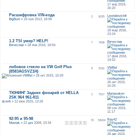
17 апр 2016,
16:20
Расшифровка VIN-кода
Leonidovich#
2
9235
BigBum
» 25 ноя 2013, 18:58
18 мар 2016,
23:24
1.2 TSI умер? HELP!
Вячеслав
7
7936
Вячеслав
» 28 янв 2016, 18:54
17 фев 2016,
14:52
лобовое стекло на VW Golf Plus
VWBel
0
5331
(8583AGSVZ1H)
VWBel
» 26 окт 2015, 10:29
26 окт 2015,
10:29
ТЮНИНГ Задних фонарей от HELLA
Manasakon
1
7017
2SK 964 961-811
dj-erih
» 12 июн 2015, 13:26
08 сен 2015,
11:17
92-95 и 95-98
Ray42
70
53024
Mastak
» 22 дек 2009, 23:34
1
2
3
4
5
28 авг 2015,