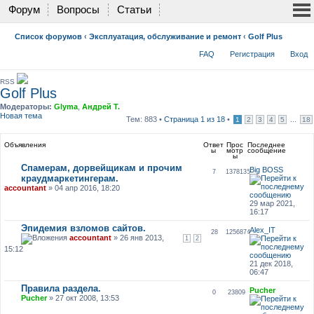
Форум
Вопросы
Статьи
Список форумов
‹
Эксплуатация, обслуживание и ремонт
‹
Golf Plus
FAQ
Регистрация
Вход
RSS
Golf Plus
Модераторы:
Glyma
,
Андрей Т.
Новая тема
Тем: 883 •
Страница
1
из
18
•
...
1
2
3
4
5
18
Объявления
Ответ
Прос
Последнее
ы
мотр
сообщение
ы
Спамерам, дорвейщикам и прочим
Big BOSS
7
1378135
краудмаркетингерам.
accountant
» 04 апр 2016, 18:20
29 мар 2021,
16:17
Эпидемия взломов сайтов.
Alex_IT
28
1256874
accountant
» 26 янв 2013,
1
2
15:12
21 дек 2018,
06:47
Правила раздела.
Pucher
0
23809
Pucher
» 27 окт 2008, 13:53