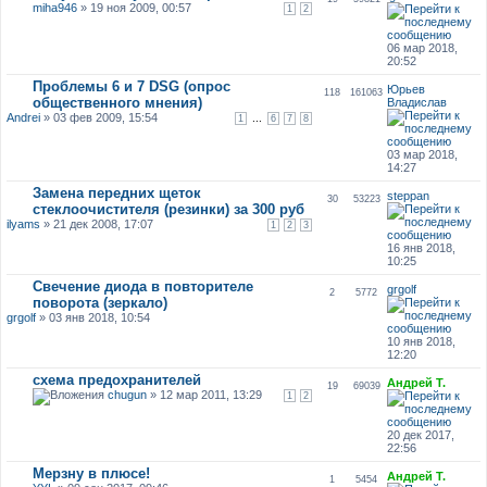
miha946
» 19 ноя 2009, 00:57
1
2
06 мар 2018,
20:52
Проблемы 6 и 7 DSG (опрос
Юрьев
118
161063
общественного мнения)
Владислав
Andrei
» 03 фев 2009, 15:54
...
1
6
7
8
03 мар 2018,
14:27
Замена передних щеток
steppan
30
53223
стеклоочистителя (резинки) за 300 руб
ilyams
» 21 дек 2008, 17:07
1
2
3
16 янв 2018,
10:25
Свечение диода в повторителе
grgolf
2
5772
поворота (зеркало)
grgolf
» 03 янв 2018, 10:54
10 янв 2018,
12:20
схема предохранителей
Андрей Т.
19
69039
chugun
» 12 мар 2011, 13:29
1
2
20 дек 2017,
22:56
Мерзну в плюсе!
Андрей Т.
1
5454