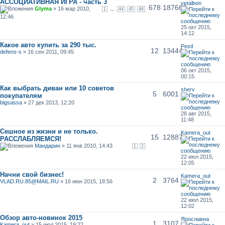
АССОЦИАТИВНАЯ ИГРА - часть 3
vetalbon
678
187669
Glyma
» 16 мар 2010,
...
1
44
45
46
12:46
25 окт 2015,
14:12
Какое авто купить за 290 тыс.
PestI
12
13444
defens-s
» 16 сен 2011, 09:45
06 окт 2015,
00:15
Как выбрать диван или 10 советов
sherv
5
6001
покупателям
bigsassa
» 27 дек 2013, 12:20
28 авг 2015,
11:48
Сешное из жизни и не только.
Kamera_out
15
12887
РАССЛАБЛЯЕМСЯ!
Мандарин
» 11 янв 2010, 14:43
1
2
22 июл 2015,
12:05
Начни свой бизнес!
Kamera_out
2
3764
VLAD.RU.85@MAIL.RU
» 16 июн 2015, 18:56
22 июл 2015,
12:02
Обзор авто-новинок 2015
Ярославна
1
3107
Kamera_out
» 15 июл 2015, 19:22