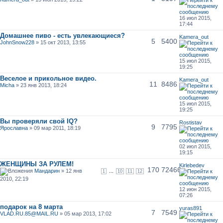
16 июл 2015,
17:44
Домашнее пиво - есть увлекающиеся?
Kamera_out
5
5400
JohnSnow228
» 15 окт 2013, 13:55
15 июл 2015,
19:25
Веселое и прикольное видео.
Kamera_out
11
8486
Micha
» 23 янв 2013, 18:24
15 июл 2015,
19:25
Вы проверяли свой IQ?
Rostistav
9
7795
Ярославна
» 09 мар 2011, 18:19
02 июл 2015,
19:15
ЖЕНЩИНЫ ЗА РУЛЕМ!
Kirlebedev
170
72466
Мандарин
» 12 янв
...
1
10
11
12
2010, 22:19
12 июн 2015,
07:26
подарок на 8 марта
yuras891
7
7549
VLAD.RU.85@MAIL.RU
» 05 мар 2013, 17:02