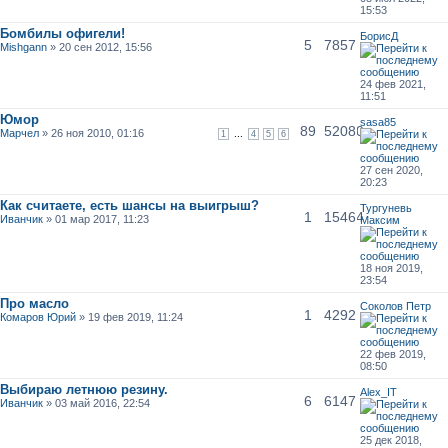
15:53
Бомбилы офигели!
БорисД
5
7857
Mishgann
» 20 сен 2012, 15:56
24 фев 2021,
11:51
Юмор
sasa85
89
52080
Марчел
» 26 ноя 2010, 01:16
...
1
4
5
6
27 сен 2020,
20:23
Как считаете, есть шансы на выигрыш?
Тургуневь
1
15464
Иванчик
» 01 мар 2017, 11:23
Максим
18 ноя 2019,
23:54
Про масло
Соколов Петр
1
4292
Комаров Юрий
» 19 фев 2019, 11:24
22 фев 2019,
08:50
Выбираю летнюю резину.
Alex_IT
6
6147
Иванчик
» 03 май 2016, 22:54
25 дек 2018,