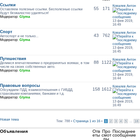
Ссылки
Ковалев Антон
55
171
Оставляем полезные ссылки. Бесполезные ссылки
будут безжалостно удаляться!
Модератор:
Glyma
13 фев 2019,
16:49
Спорт
Ковалев Антон
43
762
Автоспорт и не только...
Модератор:
Glyma
13 фев 2019,
16:45
Путешествия
Ковалев Антон
88
1122
Делимся впечатлениями о предпринятых вояжах, в том
числе на своих собственных авто.
Модератор:
Glyma
13 фев 2019,
16:44
Правовые вопросы
Ковалев Антон
158
1612
Обсуждаем ПДД, взаимоотношения с ГИБДД,
страховыми компаниями, банками и т.д.
Модератор:
Glyma
13 фев 2019,
16:49
Новая тема
Тем: 788 •
Страница
1
из
16
•
...
1
2
3
4
5
16
Объявления
Отв
Про
Последнее
еты
смот
сообщение
ры