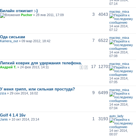
07:14
Билайн отжигает :-)
mactep_mixa
3
4043
Pucher
» 28 янв 2011, 17:09
14 ноя 2014,
07:12
Ода сиськам
mactep_mixa
7
6522
Kamera_out
» 09 мар 2012, 18:42
14 ноя 2014,
07:08
Липкий коврик для удержания телефона.
mactep_mixa
17
12701
Андрей Т.
» 24 фев 2013, 14:11
1
2
14 ноя 2014,
07:05
У меня грипп, или сильная простуда?
mactep_mixa
9
6499
ziza
» 29 сен 2014, 16:02
14 ноя 2014,
07:04
Golf 4 1.4 16v
auto_lady
1
3193
Janis
» 10 окт 2014, 23:14
14 окт 2014,
00:07