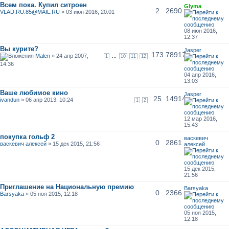
Всем пока. Купил ситроен
Glyma
2
2690
VLAD.RU.85@MAIL.RU
» 03 июн 2016, 20:01
08 июн 2016,
12:37
Вы курите?
Jasper
173
78917
Malen
» 24 апр 2007,
...
1
10
11
12
14:36
04 апр 2016,
13:03
Ваше любимое кино
Jasper
25
14914
ivandun
» 06 апр 2013, 10:24
1
2
12 мар 2016,
15:43
покупка гольф 2
васкевич
0
2861
васкевич алексей
» 15 дек 2015, 21:56
алексей
15 дек 2015,
21:56
Приглашение на Национальную премию
Barsyaka
0
2366
Barsyaka
» 05 ноя 2015, 12:18
05 ноя 2015,
12:18