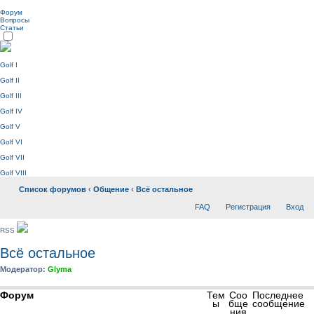
Форум
Вопросы
Статьи
Golf I
Golf II
Golf III
Golf IV
Golf V
Golf VI
Golf VII
Golf VIII
Список форумов
‹
Общение
‹
Всё остальное
FAQ
Регистрация
Вход
RSS
Всё остальное
Модератор:
Glyma
Форум
Тем
Соо
Последнее
ы
бще
сообщение
ния