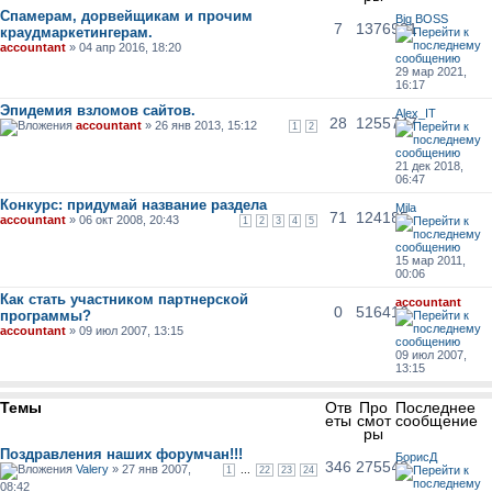
Спамерам, дорвейщикам и прочим
Big BOSS
7
1376921
краудмаркетингерам.
accountant
» 04 апр 2016, 18:20
29 мар 2021,
16:17
Эпидемия взломов сайтов.
Alex_IT
28
1255747
accountant
» 26 янв 2013, 15:12
1
2
21 дек 2018,
06:47
Конкурс: придумай название раздела
Mila
71
124185
accountant
» 06 окт 2008, 20:43
1
2
3
4
5
15 мар 2011,
00:06
Как стать участником партнерской
accountant
0
516416
программы?
accountant
» 09 июл 2007, 13:15
09 июл 2007,
13:15
Темы
Отв
Про
Последнее
еты
смот
сообщение
ры
Поздравления наших форумчан!!!
БорисД
346
275543
Valery
» 27 янв 2007,
...
1
22
23
24
08:42