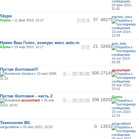
24 фев 2021,
11:42
Skype
mactep_mixa
37
48279
Glyma
» 11 фев 2010, 23:17
1
2
3
13 ноя 2014,
13:34
Нужен Ваш Голос, конкурс мисс auto.ru
auto_lady
21
32697
Glyma
» 19 мар 2010, 10:17
1
2
14 окт 2014,
00:28
Пустая болтовня!!!
accountant
500
271447
Jessica
» 15 июл 2008,
...
1
32
33
34
11:15
26 янв 2010,
10:42
Пустая болтовня - часть 2
Glyma
206
182585
accountant
» 26 янв
...
1
12
13
14
2010, 10:41
15 сен 2023,
12:14
Технология BG
sergvodinski
0
13533
sergvodinski
» 05 июл 2022, 15:53
05 июл 2022,