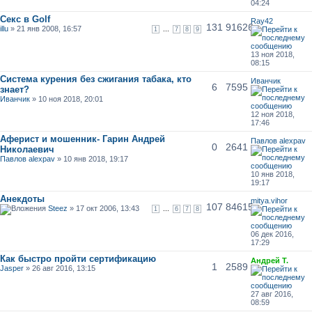
04:24
Секс в Golf
Ray42
131
91626
illu
» 21 янв 2008, 16:57
...
1
7
8
9
13 ноя 2018,
08:15
Система курения без сжигания табака, кто
Иванчик
6
7595
знает?
Иванчик
» 10 ноя 2018, 20:01
12 ноя 2018,
17:46
Аферист и мошенник- Гарин Андрей
Павлов alexpav
0
2641
Николаевич
Павлов alexpav
» 10 янв 2018, 19:17
10 янв 2018,
19:17
Анекдоты
mitya.vihor
107
84615
Steez
» 17 окт 2006, 13:43
...
1
6
7
8
06 дек 2016,
17:29
Как быстро пройти сертификацию
Андрей Т.
1
2589
Jasper
» 26 авг 2016, 13:15
27 авг 2016,
08:59