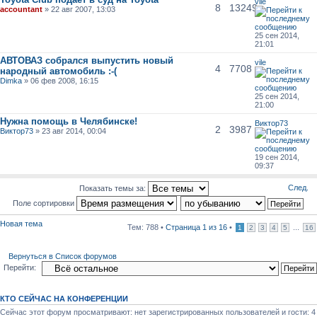
vile
8
13249
accountant
» 22 авг 2007, 13:03
25 сен 2014,
21:01
АВТОВАЗ собрался выпустить новый
vile
4
7708
народный автомобиль :-(
Dimka
» 06 фев 2008, 16:15
25 сен 2014,
21:00
Нужна помощь в Челябинске!
Виктор73
2
3987
Виктор73
» 23 авг 2014, 00:04
19 сен 2014,
09:37
След.
Показать темы за:
Поле сортировки
Новая тема
Тем: 788 •
Страница
1
из
16
•
...
1
2
3
4
5
16
Вернуться в Список форумов
Перейти:
КТО СЕЙЧАС НА КОНФЕРЕНЦИИ
Сейчас этот форум просматривают: нет зарегистрированных пользователей и гости: 4