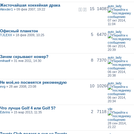
Жесточайшая хоккейная драка
auto_lady
15
14083
Alexder1
» 09 фев 2007, 19:22
1
2
07 окт 2014,
11:04
Офисный планктон
auto_lady
5
6470
TJLEXX
» 18 фев 2009, 10:25
06 окт 2014,
20:39
Зачем скрывают номер?
auto_lady
8
7370
mihaelf
» 31 янв 2011, 14:30
06 окт 2014,
20:38
Не моё,но посмеятся рекомендую
auto_lady
10
10266
evg
» 28 авг 2008, 23:08
06 окт 2014,
20:34
Что лучше Golf 4 или Golf 5?
vile
2
7118
Edvīns
» 15 мар 2013, 11:35
28 сен 2014,
21:22
Toyota Club подает в суд на Toyota