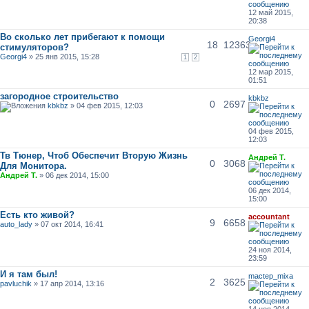
12 май 2015,
20:38
Во сколько лет прибегают к помощи
Georgi4
18
12363
стимуляторов?
Georgi4
» 25 янв 2015, 15:28
1
2
12 мар 2015,
01:51
загородное строительство
kbkbz
0
2697
kbkbz
» 04 фев 2015, 12:03
04 фев 2015,
12:03
Тв Тюнер, Чтоб Обеспечит Вторую Жизнь
Андрей Т.
0
3068
Для Монитора.
Андрей Т.
» 06 дек 2014, 15:00
06 дек 2014,
15:00
Есть кто живой?
accountant
9
6658
auto_lady
» 07 окт 2014, 16:41
24 ноя 2014,
23:59
И я там был!
mactep_mixa
2
3625
pavluchik
» 17 апр 2014, 13:16
14 ноя 2014,