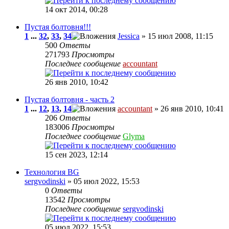
14 окт 2014, 00:28
Пустая болтовня!!!
1
...
32
,
33
,
34
Jessica
» 15 июл 2008, 11:15
500
Ответы
271793
Просмотры
Последнее сообщение
accountant
26 янв 2010, 10:42
Пустая болтовня - часть 2
1
...
12
,
13
,
14
accountant
» 26 янв 2010, 10:41
206
Ответы
183006
Просмотры
Последнее сообщение
Glyma
15 сен 2023, 12:14
Технология BG
sergvodinski
» 05 июл 2022, 15:53
0
Ответы
13542
Просмотры
Последнее сообщение
sergvodinski
05 июл 2022, 15:53