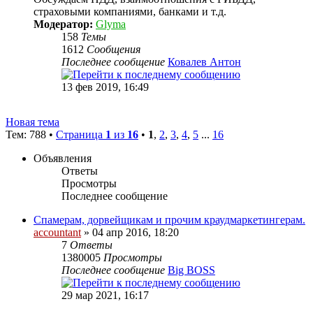
страховыми компаниями, банками и т.д.
Модератор:
Glyma
158
Темы
1612
Сообщения
Последнее сообщение
Ковалев Антон
13 фев 2019, 16:49
Новая тема
Тем: 788 •
Страница
1
из
16
•
1
,
2
,
3
,
4
,
5
...
16
Объявления
Ответы
Просмотры
Последнее сообщение
Спамерам, дорвейщикам и прочим краудмаркетингерам.
accountant
» 04 апр 2016, 18:20
7
Ответы
1380005
Просмотры
Последнее сообщение
Big BOSS
29 мар 2021, 16:17