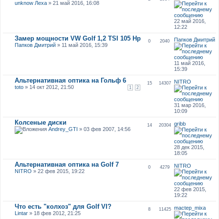
unknow Леха
» 21 май 2016, 16:08
22 май 2016,
12:22
Замер мощности VW Golf 1,2 TSI 105 Hp
Папков Дмитрий
0
2040
Папков Дмитрий
» 11 май 2016, 15:39
11 май 2016,
15:39
Альтернативная оптика на Гольф 6
NITRO
15
14307
toto
» 14 окт 2012, 21:50
1
2
31 мар 2016,
10:09
Колсеные диски
gribb
14
20304
Andrey_GTI
» 03 фев 2007, 14:56
28 дек 2015,
18:05
Альтернативная оптика на Golf 7
NITRO
0
4279
NITRO
» 22 фев 2015, 19:22
22 фев 2015,
19:22
Что есть "колхоз" для Golf VI?
mactep_mixa
8
11425
Lintar
» 18 фев 2012, 21:25