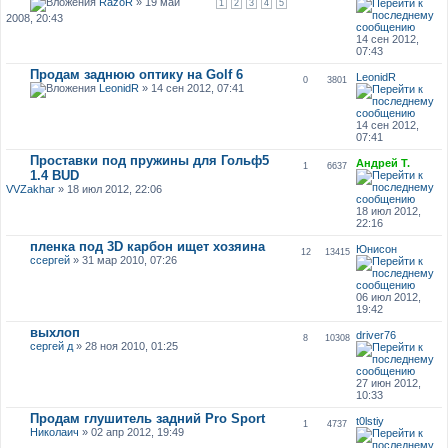
RazoR
» 19 май
1
2
3
4
5
2008, 20:43
14 сен 2012,
07:43
Продам заднюю оптику на Golf 6
LeonidR
0
3801
LeonidR
» 14 сен 2012, 07:41
14 сен 2012,
07:41
Проставки под пружины для Гольф5
Андрей Т.
1
6637
1.4 BUD
VVZakhar
» 18 июл 2012, 22:06
18 июл 2012,
22:16
пленка под 3D карбон ищет хозяина
Юнисон
12
13415
ссергей
» 31 мар 2010, 07:26
06 июл 2012,
19:42
выхлоп
driver76
8
10308
сергей д
» 28 ноя 2010, 01:25
27 июн 2012,
10:33
Продам глушитель задний Pro Sport
t0lstiy
1
4737
Николаич
» 02 апр 2012, 19:49