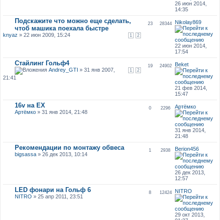
26 июн 2014,
14:35
Подскажите что можно еще сделать,
Nikolay869
23
28344
чтоб машика поехала быстре
knyaz
» 22 июн 2009, 15:24
1
2
22 июн 2014,
17:54
Стайлинг Гольф4
Beket
19
24902
Andrey_GTI
» 31 янв 2007,
1
2
21:41
21 фев 2014,
15:47
16v на EX
Артёмко
0
2296
Артёмко
» 31 янв 2014, 21:48
31 янв 2014,
21:48
Рекомендации по монтажу обвеса
Berion456
1
2938
bigsassa
» 26 дек 2013, 10:14
26 дек 2013,
12:57
LED фонари на Гольф 6
NITRO
8
12424
NITRO
» 25 апр 2011, 23:51
29 окт 2013,