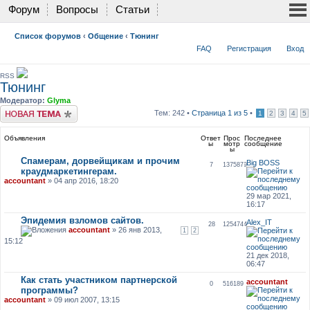
Форум
Вопросы
Статьи
Список форумов
‹
Общение
‹
Тюнинг
FAQ
Регистрация
Вход
RSS
Тюнинг
Модератор:
Glyma
Новая тема
Тем: 242 •
Страница
1
из
5
•
1
2
3
4
5
Объявления
Ответ
Прос
Последнее
ы
мотр
сообщение
ы
Спамерам, дорвейщикам и прочим
Big BOSS
7
1375879
краудмаркетингерам.
accountant
» 04 апр 2016, 18:20
29 мар 2021,
16:17
Эпидемия взломов сайтов.
Alex_IT
28
1254744
accountant
» 26 янв 2013,
1
2
15:12
21 дек 2018,
06:47
Как стать участником партнерской
accountant
0
516189
программы?
accountant
» 09 июл 2007, 13:15