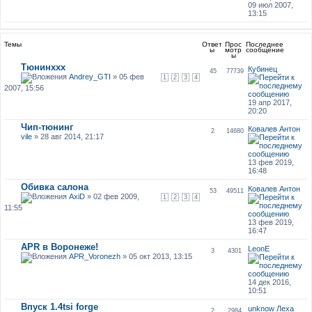
09 июл 2007,
13:15
Темы
Ответ
Прос
Последнее
ы
мотр
сообщение
ы
Тюнинххх
Кубинец
45
77739
Andrey_GTI
» 05 фев
1
2
3
4
2007, 15:56
19 апр 2017,
20:20
Чип-тюнинг
Ковалев Антон
2
14680
vile
» 28 авг 2014, 21:17
13 фев 2019,
16:48
Обивка салона
Ковалев Антон
53
49511
AxiD
» 02 фев 2009,
1
2
3
4
11:55
13 фев 2019,
16:47
APR в Воронеже!
LeonE
3
4301
APR_Voronezh
» 05 окт 2013, 13:15
14 дек 2016,
10:51
Впуск 1.4tsi forge
unknow Леха
2
2984