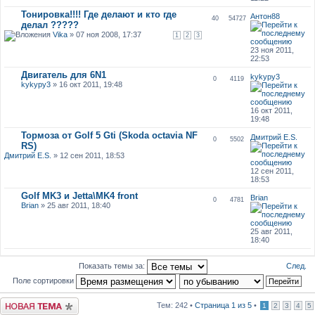
Тонировка!!!! Где делают и кто где
Антон88
40
54727
делал ?????
Vika
» 07 ноя 2008, 17:37
1
2
3
23 ноя 2011,
22:53
Двигатель для 6N1
kykypy3
0
4119
kykypy3
» 16 окт 2011, 19:48
16 окт 2011,
19:48
Тормоза от Golf 5 Gti (Skoda octavia NF
Дмитрий E.S.
0
5502
RS)
Дмитрий E.S.
» 12 сен 2011, 18:53
12 сен 2011,
18:53
Golf MK3 и Jetta\MK4 front
Brian
0
4781
Brian
» 25 авг 2011, 18:40
25 авг 2011,
18:40
След.
Показать темы за:
Поле сортировки
Новая тема
Тем: 242 •
Страница
1
из
5
•
1
2
3
4
5