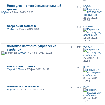
01:37
Наткнулся на такой замечательный
bfg10k
0
3037
девайс
bfg10k
» 23 окт 2013, 02:26
23 окт 2013,
02:26
ветровики гольф 5
CarMen
0
3328
CarMen
» 15 авг 2013, 18:08
15 авг 2013,
18:08
помогите настроить управление
vovka@
2
4511
турбиной
vovka@
» 27 июн 2013, 11:25
27 июн 2013,
21:58
виниловая пленка
igorr
6
8243
Сергей 161rus
» 27 фев 2011, 14:37
03 апр 2013,
12:44
помогите с тюнингом
igorr
3
5156
England200
» 16 мар 2012, 20:57
03 апр 2013,
12:41