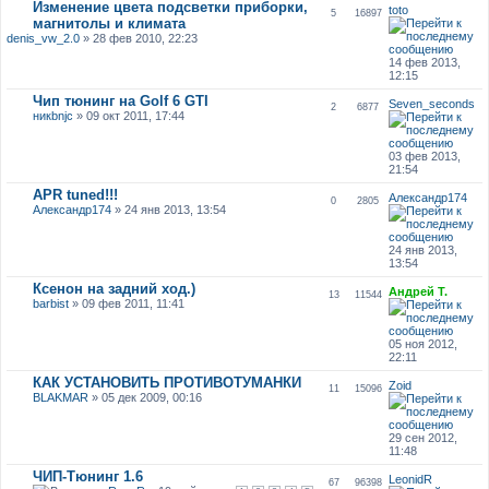
Изменение цвета подсветки приборки,
toto
5
16897
магнитолы и климата
denis_vw_2.0
» 28 фев 2010, 22:23
14 фев 2013,
12:15
Чип тюнинг на Golf 6 GTI
Seven_seconds
2
6877
никbnjc
» 09 окт 2011, 17:44
03 фев 2013,
21:54
APR tuned!!!
Александр174
0
2805
Александр174
» 24 янв 2013, 13:54
24 янв 2013,
13:54
Ксенон на задний ход.)
Андрей Т.
13
11544
barbist
» 09 фев 2011, 11:41
05 ноя 2012,
22:11
КАК УСТАНОВИТЬ ПРОТИВОТУМАНКИ
Zoid
11
15096
BLAKMAR
» 05 дек 2009, 00:16
29 сен 2012,
11:48
ЧИП-Тюнинг 1.6
LeonidR
67
96398