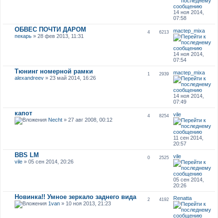
14 ноя 2014,
07:58
ОБВЕС ПОЧТИ ДАРОМ
mactep_mixa
4
6213
пекарь
» 28 фев 2013, 11:31
14 ноя 2014,
07:54
Тюнинг номерной рамки
mactep_mixa
1
2939
alexandreev
» 23 май 2014, 16:26
14 ноя 2014,
07:49
капот
vile
4
8254
Necht
» 27 авг 2008, 00:12
11 сен 2014,
20:57
BBS LM
vile
0
2525
vile
» 05 сен 2014, 20:26
05 сен 2014,
20:26
Новинка!! Умное зеркало заднего вида
Renatta
2
4192
1van
» 10 ноя 2013, 21:23