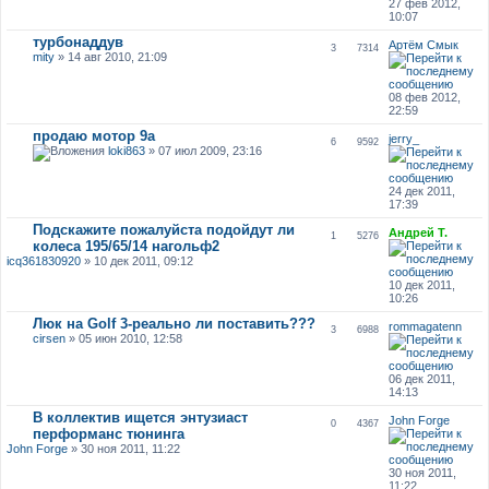
27 фев 2012,
10:07
турбонаддув
Артём Смык
3
7314
mity
» 14 авг 2010, 21:09
08 фев 2012,
22:59
продаю мотор 9а
jerry_
6
9592
loki863
» 07 июл 2009, 23:16
24 дек 2011,
17:39
Подскажите пожалуйста подойдут ли
Андрей Т.
1
5276
колеса 195/65/14 нагольф2
icq361830920
» 10 дек 2011, 09:12
10 дек 2011,
10:26
Люк на Golf 3-реально ли поставить???
rommagatenn
3
6988
cirsen
» 05 июн 2010, 12:58
06 дек 2011,
14:13
В коллектив ищется энтузиаст
John Forge
0
4367
перформанс тюнинга
John Forge
» 30 ноя 2011, 11:22
30 ноя 2011,
11:22