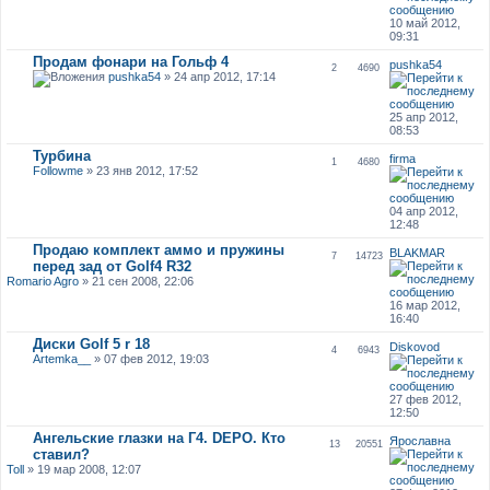
10 май 2012,
09:31
Продам фонари на Гольф 4
pushka54
2
4690
pushka54
» 24 апр 2012, 17:14
25 апр 2012,
08:53
Турбина
firma
1
4680
Followme
» 23 янв 2012, 17:52
04 апр 2012,
12:48
Продаю комплект аммо и пружины
BLAKMAR
7
14723
перед зад от Golf4 R32
Romario Agro
» 21 сен 2008, 22:06
16 мар 2012,
16:40
Диски Golf 5 r 18
Diskovod
4
6943
Artemka__
» 07 фев 2012, 19:03
27 фев 2012,
12:50
Ангельские глазки на Г4. DEPO. Кто
Ярославна
13
20551
ставил?
Toll
» 19 мар 2008, 12:07