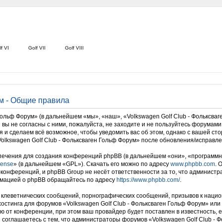
f VI
Golf VII
Golf VIII
ум - Общие правила
льф Форум» (в дальнейшем «мы», «наш», «Volkswagen Golf Club - Фольксваген Г
вы не согласны с ними, пожалуйста, не заходите и не пользуйтесь форумами 
я и сделаем всё возможное, чтобы уведомить вас об этом, однако с вашей с
olkswagen Golf Club - Фольксваген Гольф Форум» после обновления/исправле
ечения для создания конференций phpBB (в дальнейшем «они», «программн
cense
» (в дальнейшем «GPL»). Скачать его можно по адресу
www.phpbb.com
. 
-конференций, и phpBB Group не несёт ответственности за то, что админист
рмацией о phpBB обращайтесь по адресу
https://www.phpbb.com/
.
клеветнических сообщений, порнографических сообщений, призывов к нацио
 хостинга для форумов «Volkswagen Golf Club - Фольксваген Гольф Форум» и
 от конференции, при этом ваш провайдер будет поставлен в известность, е
соглашаетесь с тем, что администраторы форумов «Volkswagen Golf Club - 