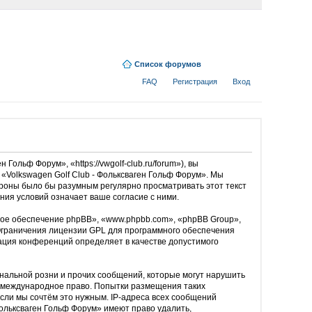
Список форумов
FAQ
Регистрация
Вход
ольф Форум», «https://vwgolf-club.ru/forum»), вы
«Volkswagen Golf Club - Фольксваген Гольф Форум». Мы
тороны было бы разумным регулярно просматривать этот текст
ния условий означает ваше согласие с ними.
ое обеспечение phpBB», «www.phpbb.com», «phpBB Group»,
Ограничения лицензии GPL для программного обеспечения
рация конференций определяет в качестве допустимого
нальной розни и прочих сообщений, которые могут нарушить
ли международное право. Попытки размещения таких
сли мы сочтём это нужным. IP-адреса всех сообщений
Фольксваген Гольф Форум» имеют право удалить,