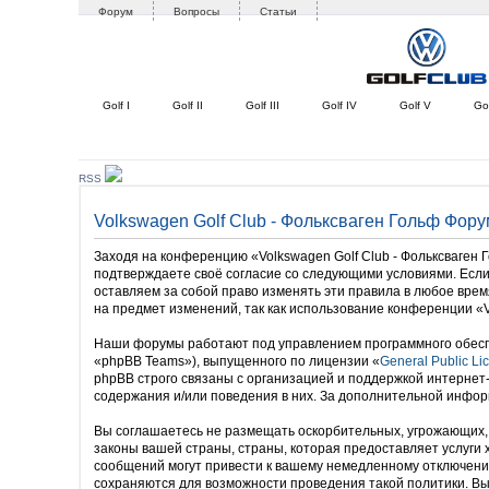
Форум
Вопросы
Статьи
Golf I
Golf II
Golf III
Golf IV
Golf V
Gol
RSS
Volkswagen Golf Club - Фольксваген Гольф Фор
Заходя на конференцию «Volkswagen Golf Club - Фольксваген Го
подтверждаете своё согласие со следующими условиями. Если 
оставляем за собой право изменять эти правила в любое врем
на предмет изменений, так как использование конференции «V
Наши форумы работают под управлением программного обесп
«phpBB Teams»), выпущенного по лицензии «
General Public Li
phpBB строго связаны с организацией и поддержкой интернет
содержания и/или поведения в них. За дополнительной инфо
Вы соглашаетесь не размещать оскорбительных, угрожающих, 
законы вашей страны, страны, которая предоставляет услуги
сообщений могут привести к вашему немедленному отключению
сохраняются для возможности проведения такой политики. Вы 