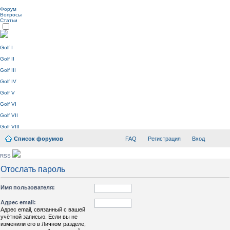
Форум
Вопросы
Статьи
Golf I
Golf II
Golf III
Golf IV
Golf V
Golf VI
Golf VII
Golf VIII
Список форумов
FAQ
Регистрация
Вход
RSS
Отослать пароль
Имя пользователя:
Адрес email:
Адрес email, связанный с вашей
учётной записью. Если вы не
изменили его в Личном разделе,