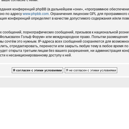
здания конференций phpBB (в дальнейшем «они», «программное обеспечение
жно по адресу
www.phpbb.com
. Ограничения лицензии GPL для программного 
рация конференций определяет в качестве допустимого содержания и/или по
х сообщений, порнографических сообщений, призывов к национальной розни 
 - Фольксваген Гольф Форум» или международное право. Попытки размещения
 мы сочтём это нужным. IP-адреса всех сообщений сохраняются для возможно
лить, отредактировать, перенести или закрыть любую тему в любое время по 
удет открыта третьим лицам без вашего разрешения, ни администрация конф
сти к несанкционированному доступу к ней.