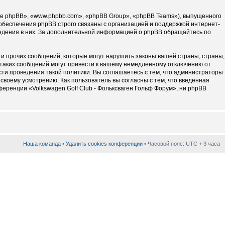
 phpBB», «www.phpbb.com», «phpBB Group», «phpBB Teams»), выпущенного
обеспечения phpBB строго связаны с организацией и поддержкой интернет-
ведения в них. За дополнительной информацией о phpBB обращайтесь по
и прочих сообщений, которые могут нарушить законы вашей страны, страны,
 таких сообщений могут привести к вашему немедленному отключению от
сти проведения такой политики. Вы соглашаетесь с тем, что администраторы
своему усмотрению. Как пользователь вы согласны с тем, что введённая
еренции «Volkswagen Golf Club - Фольксваген Гольф Форум», ни phpBB
Наша команда
•
Удалить cookies конференции
• Часовой пояс: UTC + 3 часа