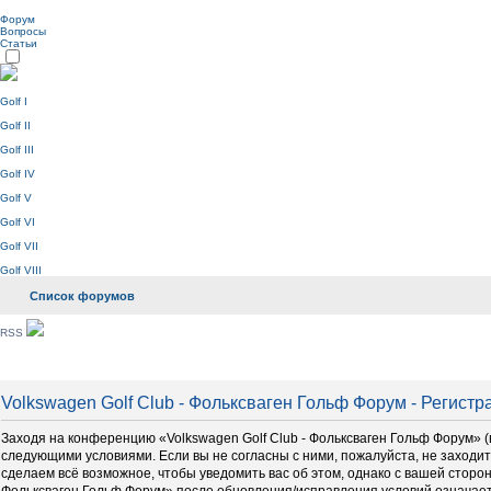
Форум
Вопросы
Статьи
Golf I
Golf II
Golf III
Golf IV
Golf V
Golf VI
Golf VII
Golf VIII
Список форумов
RSS
Volkswagen Golf Club - Фольксваген Гольф Форум - Регистр
Заходя на конференцию «Volkswagen Golf Club - Фольксваген Гольф Форум» (в 
следующими условиями. Если вы не согласны с ними, пожалуйста, не заходит
сделаем всё возможное, чтобы уведомить вас об этом, однако с вашей сторо
Фольксваген Гольф Форум» после обновления/исправления условий означает