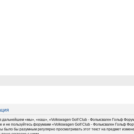
ация
дальнейшем «мы», «наш», «Volkswagen Golf Club - Фольксваген Гольф Форум», 
е и не пользуйтесь форумами «Volkswagen Golf Club - Фольксваген Гольф Фо
ны было бы разумным регулярно просматривать этот текст на предмет изменен
 ваше согласие с ними.