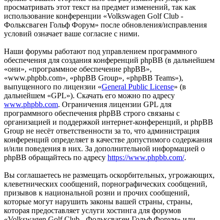
просматривать этот текст на предмет изменений, так как
использование конференции «Volkswagen Golf Club -
Фольксваген Гольф Форум» после обновления/исправления
условий означает ваше согласие с ними.
Наши форумы работают под управлением программного
обеспечения для создания конференций phpBB (в дальнейшем
«они», «программное обеспечение phpBB»,
«www.phpbb.com», «phpBB Group», «phpBB Teams»),
выпущенного по лицензии «
General Public License
» (в
дальнейшем «GPL»). Скачать его можно по адресу
www.phpbb.com
. Ограничения лицензии GPL для
программного обеспечения phpBB строго связаны с
организацией и поддержкой интернет-конференций, и phpBB
Group не несёт ответственности за то, что администрация
конференций определяет в качестве допустимого содержания
и/или поведения в них. За дополнительной информацией о
phpBB обращайтесь по адресу
https://www.phpbb.com/
.
Вы соглашаетесь не размещать оскорбительных, угрожающих,
клеветнических сообщений, порнографических сообщений,
призывов к национальной розни и прочих сообщений,
которые могут нарушить законы вашей страны, страны,
которая предоставляет услуги хостинга для форумов
«Volkswagen Golf Club - Фольксваген Гольф Форум» или