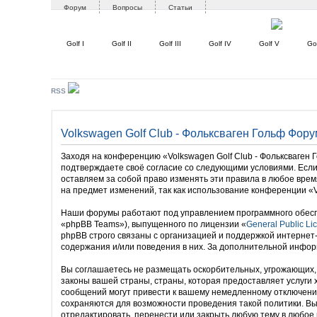
Форум
Вопросы
Статьи
Golf I
Golf II
Golf III
Golf IV
Golf V
Gol
RSS
Volkswagen Golf Club - Фольксваген Гольф Фору
Заходя на конференцию «Volkswagen Golf Club - Фольксваген Го
подтверждаете своё согласие со следующими условиями. Если 
оставляем за собой право изменять эти правила в любое врем
на предмет изменений, так как использование конференции «V
Наши форумы работают под управлением программного обесп
«phpBB Teams»), выпущенного по лицензии «
General Public Li
phpBB строго связаны с организацией и поддержкой интернет
содержания и/или поведения в них. За дополнительной инфо
Вы соглашаетесь не размещать оскорбительных, угрожающих, 
законы вашей страны, страны, которая предоставляет услуги
сообщений могут привести к вашему немедленному отключению
сохраняются для возможности проведения такой политики. Вы 
отредактировать, перенести или закрыть любую тему в любое 