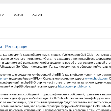
f VI
Golf VII
Golf VIII
м - Регистрация
льф Форум» (в дальнейшем «мы», «наш», «Volkswagen Golf Club - Фольксваген Г
вы не согласны с ними, пожалуйста, не заходите и не пользуйтесь форумами 
я и сделаем всё возможное, чтобы уведомить вас об этом, однако с вашей с
olkswagen Golf Club - Фольксваген Гольф Форум» после обновления/исправле
ечения для создания конференций phpBB (в дальнейшем «они», «программн
cense
» (в дальнейшем «GPL»). Скачать его можно по адресу
www.phpbb.com
. 
-конференций, и phpBB Group не несёт ответственности за то, что админист
рмацией о phpBB обращайтесь по адресу
https://www.phpbb.com/
.
клеветнических сообщений, порнографических сообщений, призывов к нацио
 хостинга для форумов «Volkswagen Golf Club - Фольксваген Гольф Форум» и
 от конференции, при этом ваш провайдер будет поставлен в известность, е
соглашаетесь с тем, что администраторы форумов «Volkswagen Golf Club - 
время по своему усмотрению. Как пользователь вы согласны с тем, что введ