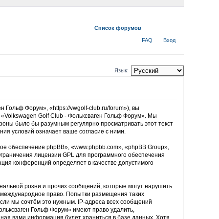
Список форумов
FAQ
Вход
Язык:
ольф Форум», «https://vwgolf-club.ru/forum»), вы
«Volkswagen Golf Club - Фольксваген Гольф Форум». Мы
тороны было бы разумным регулярно просматривать этот текст
ния условий означает ваше согласие с ними.
ое обеспечение phpBB», «www.phpbb.com», «phpBB Group»,
Ограничения лицензии GPL для программного обеспечения
рация конференций определяет в качестве допустимого
нальной розни и прочих сообщений, которые могут нарушить
ли международное право. Попытки размещения таких
сли мы сочтём это нужным. IP-адреса всех сообщений
Фольксваген Гольф Форум» имеют право удалить,
ённая вами информация будет храниться в базе данных. Хотя