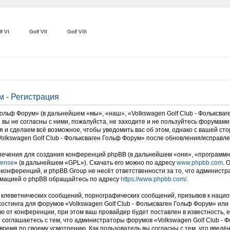
f VI
Golf VII
Golf VIII
м - Регистрация
льф Форум» (в дальнейшем «мы», «наш», «Volkswagen Golf Club - Фольксваген Г
вы не согласны с ними, пожалуйста, не заходите и не пользуйтесь форумами 
я и сделаем всё возможное, чтобы уведомить вас об этом, однако с вашей с
olkswagen Golf Club - Фольксваген Гольф Форум» после обновления/исправле
ечения для создания конференций phpBB (в дальнейшем «они», «программн
cense
» (в дальнейшем «GPL»). Скачать его можно по адресу
www.phpbb.com
. 
-конференций, и phpBB Group не несёт ответственности за то, что админист
рмацией о phpBB обращайтесь по адресу
https://www.phpbb.com/
.
клеветнических сообщений, порнографических сообщений, призывов к нацио
 хостинга для форумов «Volkswagen Golf Club - Фольксваген Гольф Форум» и
 от конференции, при этом ваш провайдер будет поставлен в известность, е
соглашаетесь с тем, что администраторы форумов «Volkswagen Golf Club - 
время по своему усмотрению. Как пользователь вы согласны с тем, что введ