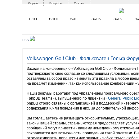
Форум
Вопросы
Статьи
Golf I
Golf II
Golf III
Golf IV
Golf V
Gol
RSS
Volkswagen Golf Club - Фольксваген Гольф Фору
Заходя на конференцию «Volkswagen Golf Club - Фольксваген Го
подтверждаете своё согласие со следующими условиями. Если 
оставляем за собой право изменять эти правила в любое врем
на предмет изменений, так как использование конференции «V
Наши форумы работают под управлением программного обесп
«phpBB Teams»), выпущенного по лицензии «
General Public Li
phpBB строго связаны с организацией и поддержкой интернет
содержания и/или поведения в них. За дополнительной инфо
Вы соглашаетесь не размещать оскорбительных, угрожающих, 
законы вашей страны, страны, которая предоставляет услуги
сообщений могут привести к вашему немедленному отключению
сохраняются для возможности проведения такой политики. Вы 
отредактировать, перенести или закрыть любую тему в любое 