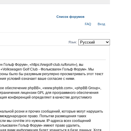
Список форумов
FAQ
Вход
Язык:
ольф Форум», «https://vwgolf-club.ru/forum»), вы
«Volkswagen Golf Club - Фольксваген Гольф Форум». Мы
тороны было бы разумным регулярно просматривать этот текст
ния условий означает ваше согласие с ними.
ое обеспечение phpBB», «www.phpbb.com», «phpBB Group»,
Ограничения лицензии GPL для программного обеспечения
рация конференций определяет в качестве допустимого
нальной розни и прочих сообщений, которые могут нарушить
ли международное право. Попытки размещения таких
сли мы сочтём это нужным. IP-адреса всех сообщений
Фольксваген Гольф Форум» имеют право удалить,
ённая вами информация будет храниться в базе данных. Хотя