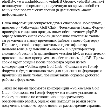
phpBB», «www.phpbb.com», «phpBB Group», «phpBB Teams»)
используют информацию, полученную во время любой из
ваших пользовательских сессий (в дальнейшем «ваша
информация»).
Ваша информация собирается двумя способами. Во-первых,
просмотр «Volkswagen Golf Club - Фольксваген Гольф Форум»
приведёт к созданию программным обеспечением phpBB
определённого числа cookies (небольшие текстовые файлы,
загружаемые в папку временных файлов вашего браузера).
Первые две cookie содержат только идентификатор
пользователя (в дальнейшем «user-id») и идентификатор
анонимной сессии (в дальнейшем «session-id»), автоматически
присвоенные вам программным обеспечением phpBB. Третья
cookie будет создана после просмотра одной из тем
конференции «Volkswagen Golf Club - Фольксваген Гольф
Форум» и будет использоваться для хранения информации о
прочтённых вами темах, повышая таким образом удобство
работы с форумами.
Также во время просмотра конференции «Volkswagen Golf
Club - Фольксваген Гольф Форум» мы можем установить
cookies, внешние по отношению к программному
обеспечению phpBB, однако они выходят за рамки этого
документа, целью которого является рассмотрение страниц,