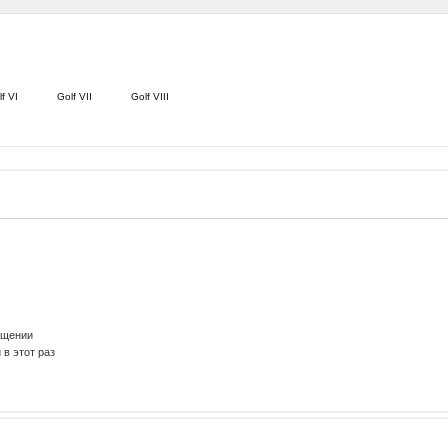
f VI
Golf VII
Golf VIII
ещении
в этот раз