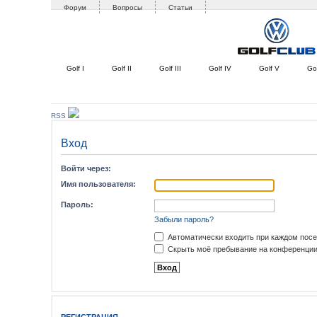
Форум
Вопросы
Статьи
Golf I
Golf II
Golf III
Golf IV
Golf V
Gol
RSS
Вход
Войти через:
Имя пользователя:
Пароль:
Забыли пароль?
Автоматически входить при каждом пос
Скрыть моё пребывание на конференции 