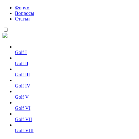
Форум
Вопросы
Статьи
Golf I
Golf II
Golf III
Golf IV
Golf V
Golf VI
Golf VII
Golf VIII