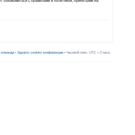
т ознакомиться с правилами и политикой, принятыми на
 команда
•
Удалить cookies конференции
• Часовой пояс: UTC + 3 часа