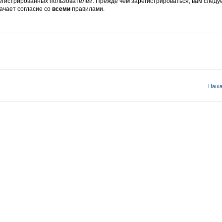
гистрированных пользователей. Прежде чем зарегистрироваться, вам следуе
ачает согласие со
всеми
правилами.
Наша