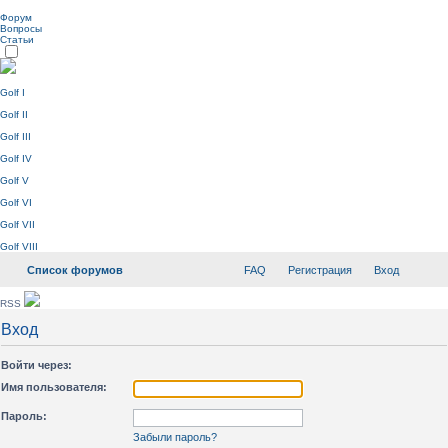
Форум
Вопросы
Статьи
Golf I
Golf II
Golf III
Golf IV
Golf V
Golf VI
Golf VII
Golf VIII
Список форумов
FAQ
Регистрация
Вход
RSS
Вход
Войти через:
Имя пользователя:
Пароль:
Забыли пароль?