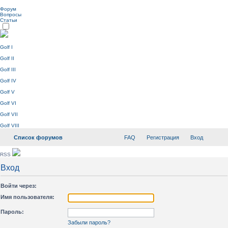
Форум
Вопросы
Статьи
Golf I
Golf II
Golf III
Golf IV
Golf V
Golf VI
Golf VII
Golf VIII
Список форумов
FAQ
Регистрация
Вход
RSS
Вход
Войти через:
Имя пользователя:
Пароль:
Забыли пароль?