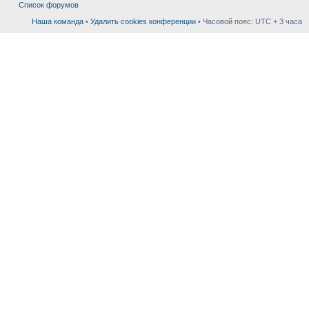
Список форумов
Наша команда
•
Удалить cookies конференции
• Часовой пояс: UTC + 3 часа