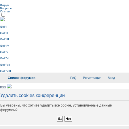
Форум
Вопросы
Статьи
Golf I
Golf II
Golf III
Golf IV
Golf V
Golf VI
Golf VII
Golf VIII
Список форумов
FAQ
Регистрация
Вход
RSS
Удалить cookies конференции
Вы уверены, что хотите удалить все cookie, установленные данным
форумом?