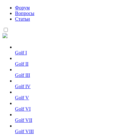
Форум
Вопросы
Статьи
Golf I
Golf II
Golf III
Golf IV
Golf V
Golf VI
Golf VII
Golf VIII