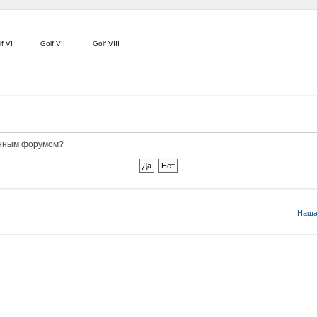
f VI
Golf VII
Golf VIII
данным форумом?
Наша