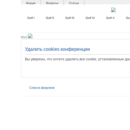
Форум
Вопросы
Статьи
Golf I
Golf II
Golf III
Golf IV
Golf V
Gol
RSS
Удалить cookies конференции
Вы уверены, что хотите удалить все cookie, установленные 
Список форумов