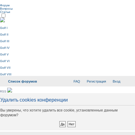
Форум
Вопросы
Статьи
Golf I
Golf II
Golf III
Golf IV
Golf V
Golf VI
Golf VII
Golf VIII
Список форумов
FAQ
Регистрация
Вход
RSS
Удалить cookies конференции
Вы уверены, что хотите удалить все cookie, установленные данным
форумом?