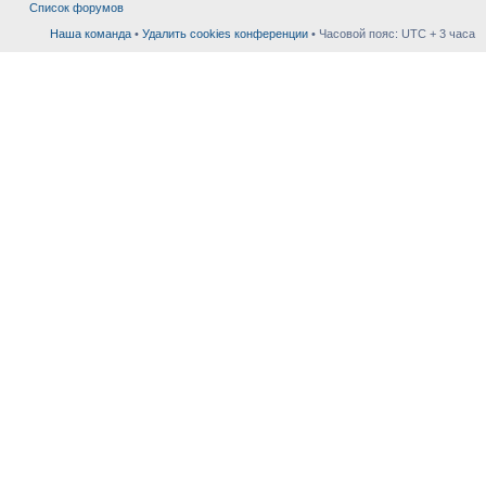
Список форумов
Наша команда
•
Удалить cookies конференции
• Часовой пояс: UTC + 3 часа